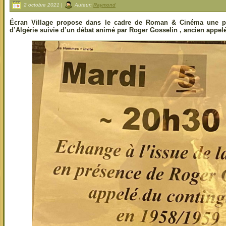
2 octobre 2021 |
Auteur:
Raymond
Écran Village propose dans le cadre de Roman & Cinéma une pro
d’Algérie suivie d’un débat animé par Roger Gosselin , ancien appelé