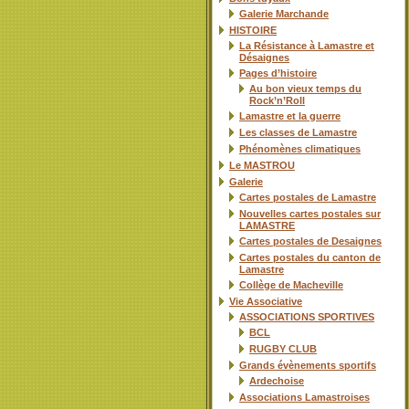
Galerie Marchande
HISTOIRE
La Résistance à Lamastre et
Désaignes
Pages d’histoire
Au bon vieux temps du
Rock’n’Roll
Lamastre et la guerre
Les classes de Lamastre
Phénomènes climatiques
Le MASTROU
Galerie
Cartes postales de Lamastre
Nouvelles cartes postales sur
LAMASTRE
Cartes postales de Desaignes
Cartes postales du canton de
Lamastre
Collège de Macheville
Vie Associative
ASSOCIATIONS SPORTIVES
BCL
RUGBY CLUB
Grands évènements sportifs
Ardechoise
Associations Lamastroises