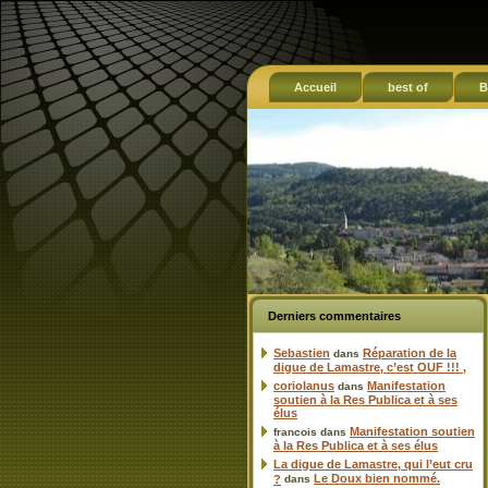
Accueil
best of
B
Derniers commentaires
Sebastien
Réparation de la
dans
digue de Lamastre, c’est OUF !!! ,
coriolanus
Manifestation
dans
soutien à la Res Publica et à ses
élus
Manifestation soutien
francois
dans
à la Res Publica et à ses élus
La digue de Lamastre, qui l’eut cru
Le Doux bien nommé.
?
dans