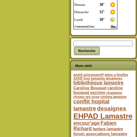
Mots-clefs
andré aziosmanoff
arbre a feuilles
ASVD foot lamastre desaignes
bibliothèque lamastre
Caroline Bouquet
caroline
bouquet escrime
chataigne
choeur ars nova
cinéma lamastre
conflit hopital
desaignes
lamastre
EHPAD Lamastre
encour'age
Fabien
Richard
fanfare lamastre
forum associations lamastre