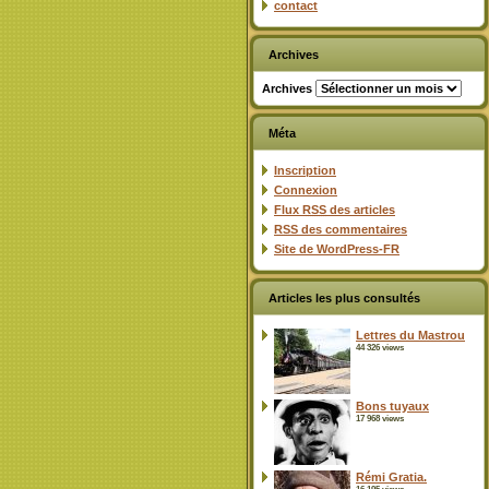
contact
Archives
Archives
Méta
Inscription
Connexion
Flux
RSS
des articles
RSS
des commentaires
Site de WordPress-FR
Articles les plus consultés
Lettres du Mastrou
44 326 views
Bons tuyaux
17 968 views
Rémi Gratia.