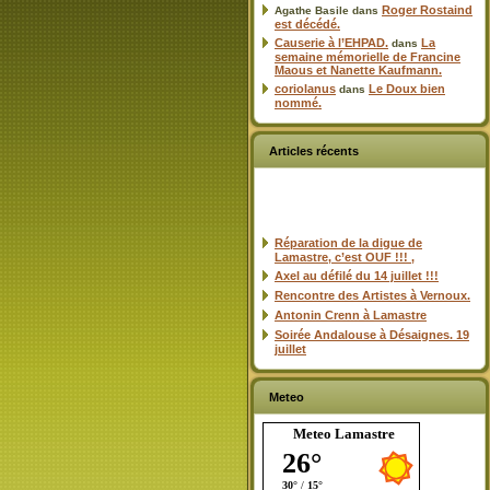
Roger Rostaind
Agathe Basile
dans
est décédé.
Causerie à l’EHPAD.
La
dans
semaine mémorielle de Francine
Maous et Nanette Kaufmann.
coriolanus
Le Doux bien
dans
nommé.
Articles récents
Réparation de la digue de
Lamastre, c’est OUF !!! ,
Axel au défilé du 14 juillet !!!
Rencontre des Artistes à Vernoux.
Antonin Crenn à Lamastre
Soirée Andalouse à Désaignes. 19
juillet
Meteo
Meteo Lamastre