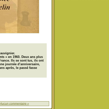
auvignier.
nts » en 1960. Deux ans plus
rance. Ils se sont tus, ils ont
’une journée d’anniversaire,
ans après, le passé fasse
Aucun commentaire »