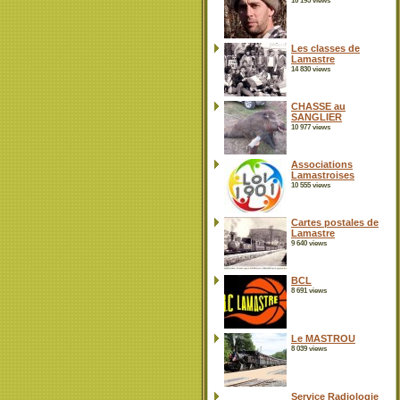
16 195 views
Les classes de
Lamastre
14 830 views
CHASSE au
SANGLIER
10 977 views
Associations
Lamastroises
10 555 views
Cartes postales de
Lamastre
9 640 views
BCL
8 691 views
Le MASTROU
8 039 views
Service Radiologie