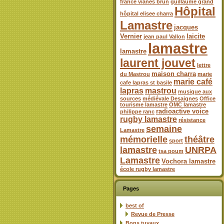
france vianes brun
guillaume grand
Hôpital
hôpital elisee charra
Lamastre
jacques
Vernier
laicite
jean paul Vallon
lamastre
lamastre
laurent jouvet
lettre
maison charra
du Mastrou
marie
marie café
cafe lapras st basile
lapras
mastrou
musique aux
sources
médiévale Desaignes
Office
tourisme lamastre
OMC lamastre
radioactive voice
philippe ranc
rugby lamastre
résistance
semaine
Lamastre
mémorielle
théâtre
sport
lamastre
UNRPA
tsa poum
Lamastre
Vochora lamastre
école rugby lamastre
Pages
best of
Revue de Presse
Bons tuyaux