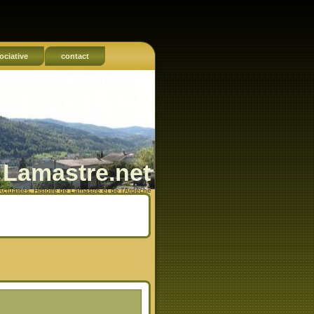
ociative
contact
Lamastre.net
Actualités, Histoire de Lamastre et de l'Ardèche