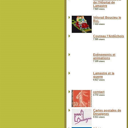
de l’Hôpital de
Lamastre
7 824 views
Vélorail Boucieu le
Roi.
7 410 views
Couteau l’Ardéchois
7 305 views
Evénements et
animations
7 109 views
Lamastre et la
guerre
6 817 views
contact
6 772 views
Cartes postales de
Desaignes
6 511 views