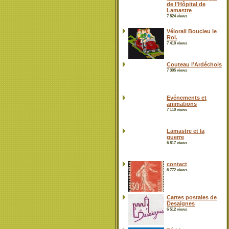
de l’Hôpital de
Lamastre
7 824 views
Vélorail Boucieu le
Roi.
7 410 views
Couteau l’Ardéchois
7 305 views
Evénements et
animations
7 110 views
Lamastre et la
guerre
6 817 views
contact
6 772 views
Cartes postales de
Desaignes
6 512 views