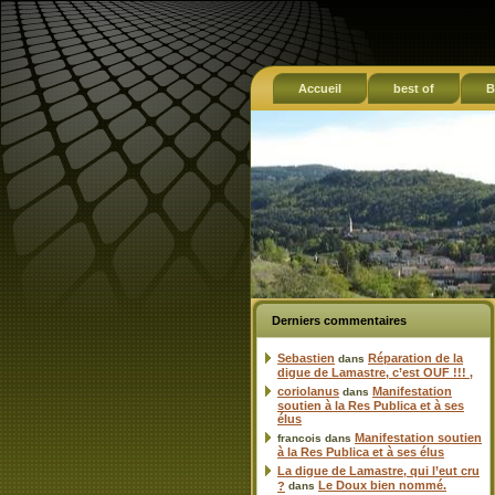
Accueil
best of
B
Derniers commentaires
Sebastien
Réparation de la
dans
digue de Lamastre, c’est OUF !!! ,
coriolanus
Manifestation
dans
soutien à la Res Publica et à ses
élus
Manifestation soutien
francois
dans
à la Res Publica et à ses élus
La digue de Lamastre, qui l’eut cru
Le Doux bien nommé.
?
dans