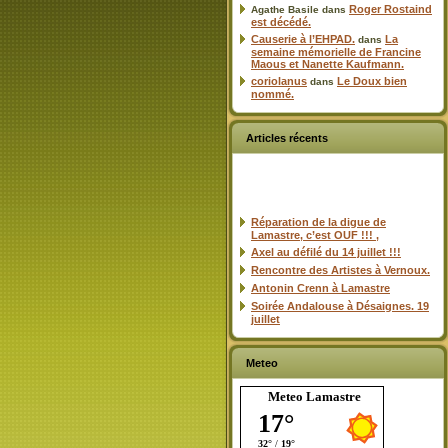
Roger Rostaind
Agathe Basile
dans
est décédé.
Causerie à l’EHPAD.
La
dans
semaine mémorielle de Francine
Maous et Nanette Kaufmann.
coriolanus
Le Doux bien
dans
nommé.
Articles récents
Réparation de la digue de
Lamastre, c’est OUF !!! ,
Axel au défilé du 14 juillet !!!
Rencontre des Artistes à Vernoux.
Antonin Crenn à Lamastre
Soirée Andalouse à Désaignes. 19
juillet
Meteo
Meteo Lamastre