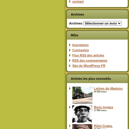
contact
Archives
Archives
Méta
Inscription
Connexion
Flux
RSS
des articles
RSS
des commentaires
Site de WordPress-FR
Articles les plus consultés
Lettres du Mastrou
44 328 views
Bons tuyaux
17 968 views
Rémi Gratia.