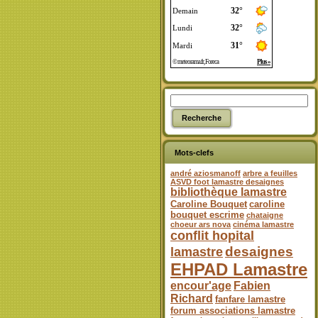
Mots-clefs
andré aziosmanoff
arbre a feuilles
ASVD foot lamastre desaignes
bibliothèque lamastre
Caroline Bouquet
caroline
bouquet escrime
chataigne
choeur ars nova
cinéma lamastre
conflit hopital
desaignes
lamastre
EHPAD Lamastre
encour'age
Fabien
Richard
fanfare lamastre
forum associations lamastre