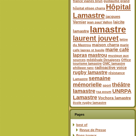
france vianes brun
guillaume grand
Hôpital
hôpital elisee charra
Lamastre
jacques
Vernier
laicite
jean paul Vallon
lamastre
lamastre
laurent jouvet
lettre
maison charra
du Mastrou
marie
marie café
cafe lapras st basile
lapras
mastrou
musique aux
sources
médiévale Desaignes
Office
tourisme lamastre
OMC lamastre
radioactive voice
philippe ranc
rugby lamastre
résistance
semaine
Lamastre
mémorielle
théâtre
sport
lamastre
UNRPA
tsa poum
Lamastre
Vochora lamastre
école rugby lamastre
Pages
best of
Revue de Presse
Bons tuyaux