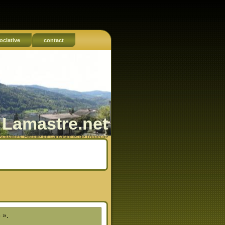
ociative
contact
Lamastre.net
Actualités, Histoire de Lamastre et de l'Ardèche
 ».