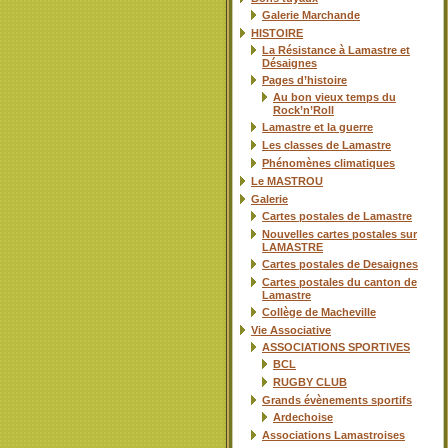
Galerie Marchande
HISTOIRE
La Résistance à Lamastre et
Désaignes
Pages d’histoire
Au bon vieux temps du
Rock’n’Roll
Lamastre et la guerre
Les classes de Lamastre
Phénomènes climatiques
Le MASTROU
Galerie
Cartes postales de Lamastre
Nouvelles cartes postales sur
LAMASTRE
Cartes postales de Desaignes
Cartes postales du canton de
Lamastre
Collège de Macheville
Vie Associative
ASSOCIATIONS SPORTIVES
BCL
RUGBY CLUB
Grands évènements sportifs
Ardechoise
Associations Lamastroises