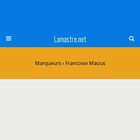
Lamastre.net
Marqueurs › Francoise Maous