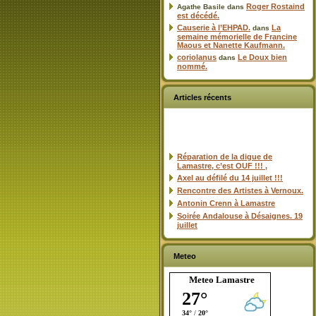
Roger Rostaind
Agathe Basile
dans
est décédé.
Causerie à l’EHPAD.
La
dans
semaine mémorielle de Francine
Maous et Nanette Kaufmann.
coriolanus
Le Doux bien
dans
nommé.
Articles récents
Réparation de la digue de
Lamastre, c’est OUF !!! ,
Axel au défilé du 14 juillet !!!
Rencontre des Artistes à Vernoux.
Antonin Crenn à Lamastre
Soirée Andalouse à Désaignes. 19
juillet
Meteo
Meteo Lamastre