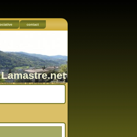
ociative
contact
Lamastre.net
Actualités, Histoire de Lamastre et de l'Ardèche