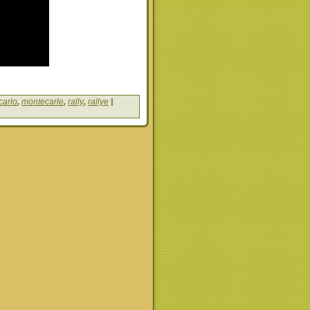
carlo
,
montecarle
,
rally
,
rallye
|