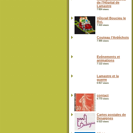
de l’Hôpital de
Lamastre
7 824 views
Vélorail Boucieu le
Roi.
7 410 views
Couteau l’Ardéchois
7 305 views
Evénements et
animations
7 112 views
Lamastre et la
guerre
6 817 views
contact
6 773 views
Cartes postales de
Desaignes
6 513 views