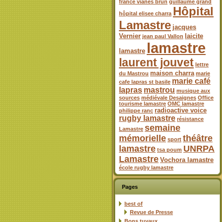
france vianes brun
guillaume grand
Hôpital
hôpital elisee charra
Lamastre
jacques
Vernier
laicite
jean paul Vallon
lamastre
lamastre
laurent jouvet
lettre
maison charra
du Mastrou
marie
marie café
cafe lapras st basile
lapras
mastrou
musique aux
sources
médiévale Desaignes
Office
tourisme lamastre
OMC lamastre
radioactive voice
philippe ranc
rugby lamastre
résistance
semaine
Lamastre
mémorielle
théâtre
sport
lamastre
UNRPA
tsa poum
Lamastre
Vochora lamastre
école rugby lamastre
Pages
best of
Revue de Presse
Bons tuyaux