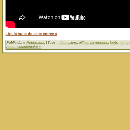
Lire la suite de cette entrée »
Publié dans
Reportages
| Tags :
alboussiere
,
gilhoc
,
hirvonenen
,
loeb
,
monte 
Aucun commentaire »