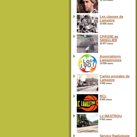
16 195 views
Les classes de
Lamastre
14 836 views
CHASSE au
SANGLIER
10 977 views
Associations
Lamastroises
10 559 views
Cartes postales de
Lamastre
9 650 views
BCL
8 693 views
Le MASTROU
8 041 views
Service Radiologie