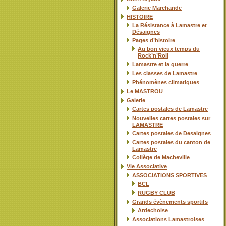
Galerie Marchande
HISTOIRE
La Résistance à Lamastre et
Désaignes
Pages d’histoire
Au bon vieux temps du
Rock’n’Roll
Lamastre et la guerre
Les classes de Lamastre
Phénomènes climatiques
Le MASTROU
Galerie
Cartes postales de Lamastre
Nouvelles cartes postales sur
LAMASTRE
Cartes postales de Desaignes
Cartes postales du canton de
Lamastre
Collège de Macheville
Vie Associative
ASSOCIATIONS SPORTIVES
BCL
RUGBY CLUB
Grands évènements sportifs
Ardechoise
Associations Lamastroises