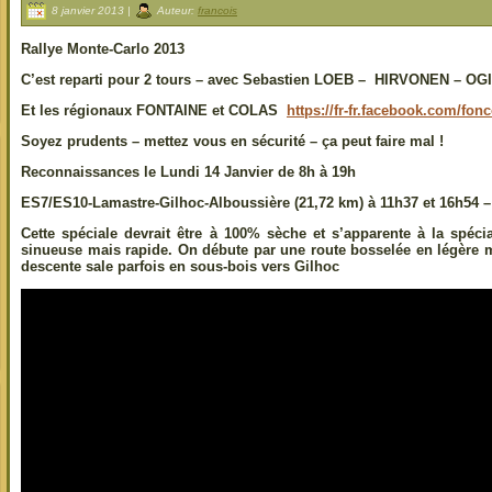
8 janvier 2013 |
Auteur:
francois
Rallye Monte-Carlo 2013
C’est reparti pour 2 tours – avec Sebastien LOEB – HIRVONEN – OG
Et les régionaux FONTAINE et COLAS
https://fr-fr.facebook.com/fon
Soyez prudents – mettez vous en sécurité – ça peut faire mal !
Reconnaissances le Lundi 14 Janvier de 8h à 19h
ES7/ES10-Lamastre-Gilhoc-Alboussière
(21,72 km) à 11h37 et 16h54 –
Cette spéciale devrait être à 100% sèche et s’apparente à la spéc
sinueuse mais rapide. On débute par une route bosselée en légère 
descente sale parfois en sous-bois vers Gilhoc