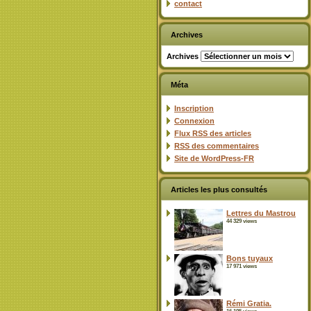
contact
Archives
Archives
Méta
Inscription
Connexion
Flux
RSS
des articles
RSS
des commentaires
Site de WordPress-FR
Articles les plus consultés
Lettres du Mastrou
44 329 views
Bons tuyaux
17 971 views
Rémi Gratia.