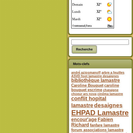
Mots-clefs
andré aziosmanoff
arbre a feuilles
ASVD foot lamastre desaignes
bibliothèque lamastre
Caroline Bouquet
caroline
bouquet escrime
chataigne
choeur ars nova
cinéma lamastre
conflit hopital
desaignes
lamastre
EHPAD Lamastre
encour'age
Fabien
Richard
fanfare lamastre
forum associations lamastre