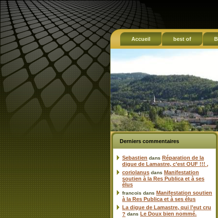
Accueil
best of
B
Derniers commentaires
Sebastien
Réparation de la
dans
digue de Lamastre, c’est OUF !!! ,
coriolanus
Manifestation
dans
soutien à la Res Publica et à ses
élus
Manifestation soutien
francois
dans
à la Res Publica et à ses élus
La digue de Lamastre, qui l’eut cru
Le Doux bien nommé.
?
dans