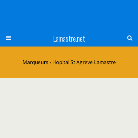
Lamastre.net
Marqueurs › Hopital St Agreve Lamastre