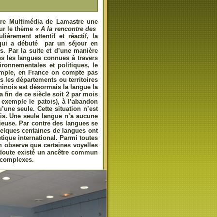
ntre Multimédia de Lamastre une
sur le thème
« A la rencontre des
èrement attentif et réactif, la
 qui a débuté par un séjour en
s. Par la suite et d’une manière
tes les langues connues à travers
ironnementales et politiques, le
exemple, en France on compte pas
s les départements ou territoires
hinois est désormais la langue la
 fin de ce siècle soit 2 par mois
r exemple le patois), à l’abandon
’une seule. Cette situation n’est
ois. Une seule langue n’a aucune
rieuse. Par contre des langues se
uelques centaines de langues ont
étique international. Parmi toutes
n observe que certaines voyelles
ns doute existé un ancêtre commun
s complexes.