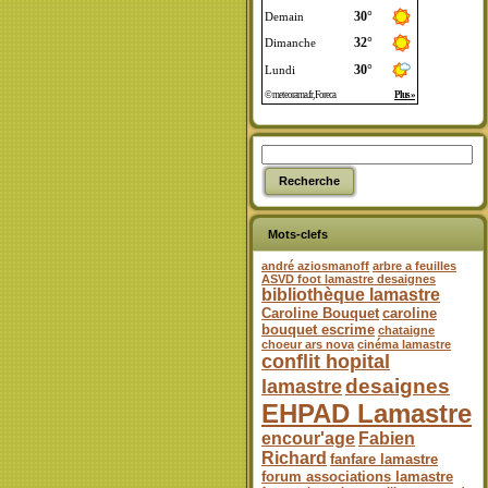
Mots-clefs
andré aziosmanoff
arbre a feuilles
ASVD foot lamastre desaignes
bibliothèque lamastre
Caroline Bouquet
caroline
bouquet escrime
chataigne
choeur ars nova
cinéma lamastre
conflit hopital
desaignes
lamastre
EHPAD Lamastre
encour'age
Fabien
Richard
fanfare lamastre
forum associations lamastre