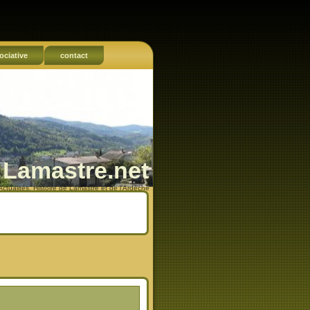
ociative
contact
Lamastre.net
Actualités, Histoire de Lamastre et de l'Ardèche