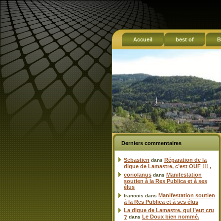
Accueil
best of
B
Derniers commentaires
Sebastien
Réparation de la
dans
digue de Lamastre, c’est OUF !!! ,
coriolanus
Manifestation
dans
soutien à la Res Publica et à ses
élus
Manifestation soutien
francois
dans
à la Res Publica et à ses élus
La digue de Lamastre, qui l’eut cru
Le Doux bien nommé.
?
dans