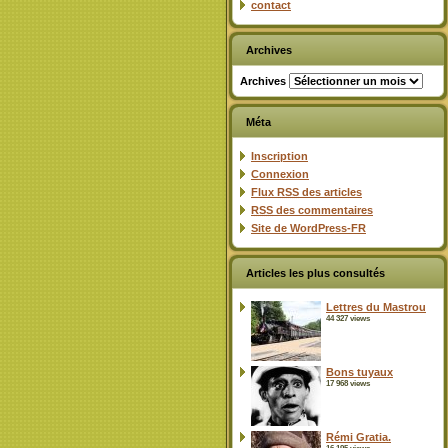
contact
Archives
Archives
Méta
Inscription
Connexion
Flux
RSS
des articles
RSS
des commentaires
Site de WordPress-FR
Articles les plus consultés
Lettres du Mastrou
44 327 views
Bons tuyaux
17 968 views
Rémi Gratia.