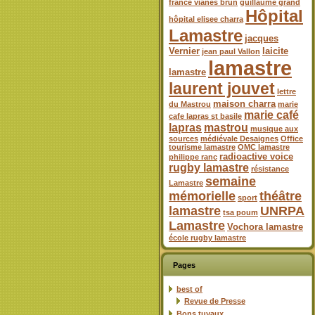
france vianes brun
guillaume grand
Hôpital
hôpital elisee charra
Lamastre
jacques
Vernier
laicite
jean paul Vallon
lamastre
lamastre
laurent jouvet
lettre
maison charra
du Mastrou
marie
marie café
cafe lapras st basile
lapras
mastrou
musique aux
sources
médiévale Desaignes
Office
tourisme lamastre
OMC lamastre
radioactive voice
philippe ranc
rugby lamastre
résistance
semaine
Lamastre
mémorielle
théâtre
sport
lamastre
UNRPA
tsa poum
Lamastre
Vochora lamastre
école rugby lamastre
Pages
best of
Revue de Presse
Bons tuyaux