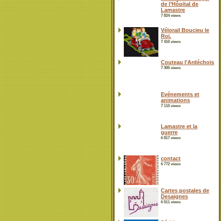
de l’Hôpital de
Lamastre
7 824 views
Vélorail Boucieu le
Roi.
7 410 views
Couteau l’Ardéchois
7 305 views
Evénements et
animations
7 110 views
Lamastre et la
guerre
6 817 views
contact
6 772 views
Cartes postales de
Desaignes
6 511 views