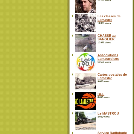
16 195 views
Les classes de
Lamastre
14 835 views
CHASSE au
SANGLIER
10 977 views
Associations
Lamastroises
10 555 views
Cartes postales de
Lamastre
9 643 views
BCL
8 693 views
Le MASTROU
8 040 views
Service Radiologie