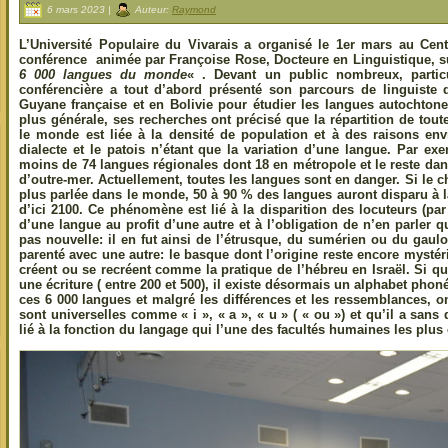
6 mars 2023 |
Auteur:
Raymond
L’Université Populaire du Vivarais a organisé le 1er mars au Ce
conférence animée par Françoise Rose, Docteure en Linguistique, 
6 000 langues du monde
« . Devant un public nombreux, particuli
conférencière a tout d’abord présenté son parcours de linguiste
Guyane française et en Bolivie pour étudier les langues autochtone
plus générale, ses recherches ont précisé que la répartition de tou
le monde est liée à la densité de population et à des raisons env
dialecte et le patois n’étant que la variation d’une langue. Par 
moins de 74 langues régionales dont 18 en métropole et le reste dan
d’outre-mer. Actuellement, toutes les langues sont en danger. Si le c
plus parlée dans le monde, 50 à 90 % des langues auront disparu à la
d’ici 2100. Ce phénomène est lié à la disparition des locuteurs (pa
d’une langue au profit d’une autre et à l’obligation de n’en parler qu
pas nouvelle: il en fut ainsi de l’étrusque, du sumérien ou du gaul
parenté avec une autre: le basque dont l’origine reste encore mysté
créent ou se recréent comme la pratique de l’hébreu en Israël. Si q
une écriture ( entre 200 et 500), il existe désormais un alphabet phon
ces 6 000 langues et malgré les différences et les ressemblances, o
sont universelles comme « i », « a », « u » ( « ou ») et qu’il a sa
lié à la fonction du langage qui l’une des facultés humaines les plu