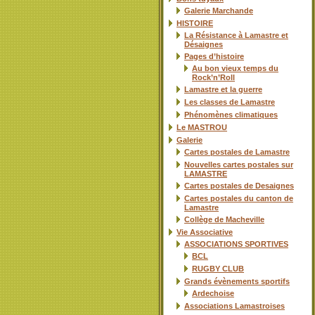
Galerie Marchande
HISTOIRE
La Résistance à Lamastre et
Désaignes
Pages d’histoire
Au bon vieux temps du
Rock’n’Roll
Lamastre et la guerre
Les classes de Lamastre
Phénomènes climatiques
Le MASTROU
Galerie
Cartes postales de Lamastre
Nouvelles cartes postales sur
LAMASTRE
Cartes postales de Desaignes
Cartes postales du canton de
Lamastre
Collège de Macheville
Vie Associative
ASSOCIATIONS SPORTIVES
BCL
RUGBY CLUB
Grands évènements sportifs
Ardechoise
Associations Lamastroises