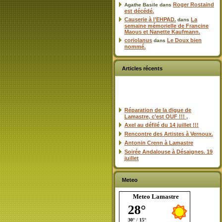
Roger Rostaind
Agathe Basile
dans
est décédé.
Causerie à l’EHPAD.
La
dans
semaine mémorielle de Francine
Maous et Nanette Kaufmann.
coriolanus
Le Doux bien
dans
nommé.
Articles récents
Réparation de la digue de
Lamastre, c’est OUF !!! ,
Axel au défilé du 14 juillet !!!
Rencontre des Artistes à Vernoux.
Antonin Crenn à Lamastre
Soirée Andalouse à Désaignes. 19
juillet
Meteo
Meteo Lamastre