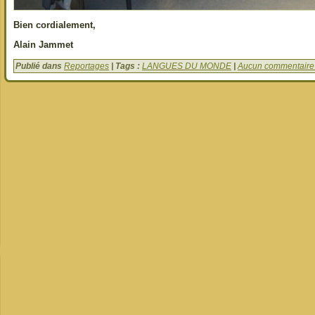
Bien cordialement,
Alain Jammet
Publié dans
Reportages
| Tags :
LANGUES DU MONDE
|
Aucun commentaire