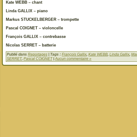
Kate WEBB – chant
Linda GALLIX – piano
Markus STUCKELBERGER – trompette
Pascal COIGNET – violoncelle
François GALLIX – contrebasse
Nicolas SERRET – batterie
Publié dans
Reportages
| Tags :
François Gallix
,
Kate WEBB
,
Linda Gallix
,
Mar
SERRET
,
Pascal COIGNET
|
Aucun commentaire »