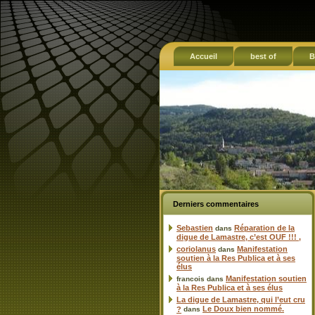
Accueil
best of
B
Derniers commentaires
Sebastien
Réparation de la
dans
digue de Lamastre, c’est OUF !!! ,
coriolanus
Manifestation
dans
soutien à la Res Publica et à ses
élus
Manifestation soutien
francois
dans
à la Res Publica et à ses élus
La digue de Lamastre, qui l’eut cru
Le Doux bien nommé.
?
dans