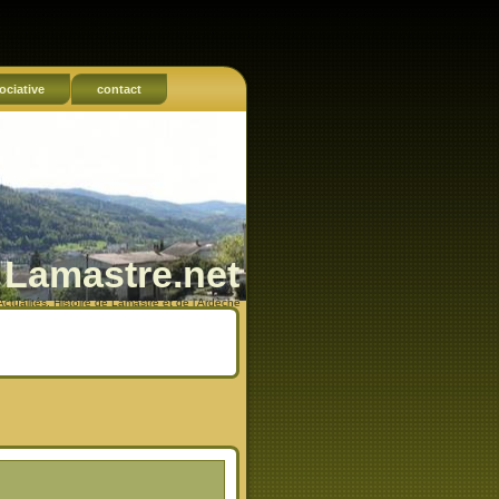
ociative
contact
Lamastre.net
Actualités, Histoire de Lamastre et de l'Ardèche