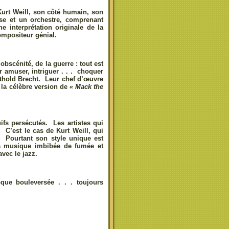
urt Weill, son côté humain, son
se et un orchestre, comprenant
ne interprétation originale de la
ompositeur génial.
obscénité, de la guerre : tout est
 amuser, intriguer . . . choquer
erthold Brecht. Leur chef d’œuvre
 la célèbre version de
« Mack the
ifs persécutés. Les artistes qui
 C’est le cas de Kurt Weill, qui
Pourtant son style unique est
sa musique imbibée de fumée et
vec le jazz.
ue bouleversée . . . toujours