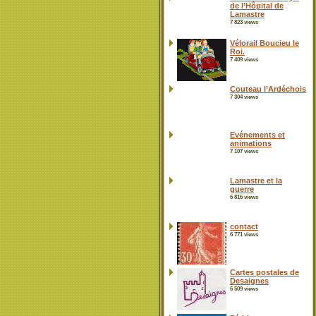
de l’Hôpital de
Lamastre
7 823 views
Vélorail Boucieu le
Roi.
7 409 views
Couteau l’Ardéchois
7 304 views
Evénements et
animations
7 107 views
Lamastre et la
guerre
6 816 views
contact
6 771 views
Cartes postales de
Desaignes
6 509 views