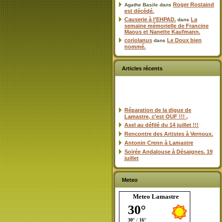
Roger Rostaind
Agathe Basile
dans
est décédé.
Causerie à l’EHPAD.
La
dans
semaine mémorielle de Francine
Maous et Nanette Kaufmann.
coriolanus
Le Doux bien
dans
nommé.
Articles récents
Réparation de la digue de
Lamastre, c’est OUF !!! ,
Axel au défilé du 14 juillet !!!
Rencontre des Artistes à Vernoux.
Antonin Crenn à Lamastre
Soirée Andalouse à Désaignes. 19
juillet
Meteo
Meteo Lamastre