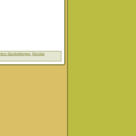
kus Stuckelberger
,
Nicolas