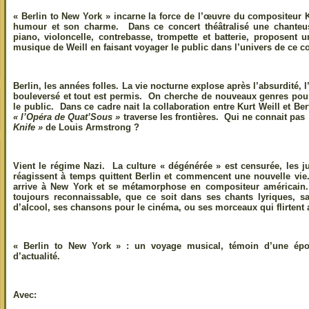
« Berlin to New York »
incarne la force de l’œuvre du compositeur K
humour et son charme. Dans ce concert théâtralisé une chanteu
piano, violoncelle, contrebasse, trompette et batterie, proposent u
musique de Weill en faisant voyager le public dans l’univers de ce c
Berlin,
les années folles. La vie nocturne explose après l’absurdité, l’
bouleversé et tout est permis. On cherche de nouveaux genres pour
le public. Dans ce cadre nait la collaboration entre Kurt Weill et B
« l’Opéra de Quat’Sous »
traverse les frontières. Qui ne connait pas
Knife »
de Louis Armstrong ?
Vient le régime Nazi. La culture « dégénérée » est censurée, les ju
réagissent à temps quittent Berlin et commencent une nouvelle vie.
arrive à
New York
et se métamorphose en compositeur américain. 
toujours reconnaissable, que ce soit dans ses chants lyriques, 
d’alcool, ses chansons pour le cinéma, ou ses morceaux qui flirtent a
« Berlin to New York »
: un voyage musical, témoin d’une époq
d’actualité.
Avec: