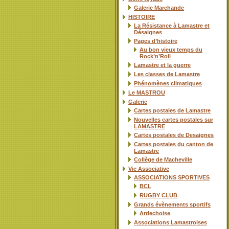
Galerie Marchande
HISTOIRE
La Résistance à Lamastre et
Désaignes
Pages d’histoire
Au bon vieux temps du
Rock’n’Roll
Lamastre et la guerre
Les classes de Lamastre
Phénomènes climatiques
Le MASTROU
Galerie
Cartes postales de Lamastre
Nouvelles cartes postales sur
LAMASTRE
Cartes postales de Desaignes
Cartes postales du canton de
Lamastre
Collège de Macheville
Vie Associative
ASSOCIATIONS SPORTIVES
BCL
RUGBY CLUB
Grands évènements sportifs
Ardechoise
Associations Lamastroises