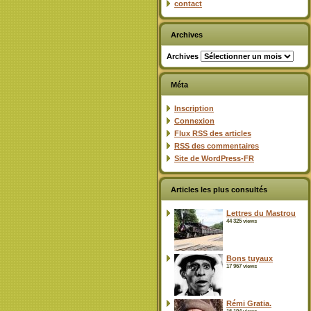
contact
Archives
Archives
Méta
Inscription
Connexion
Flux
RSS
des articles
RSS
des commentaires
Site de WordPress-FR
Articles les plus consultés
Lettres du Mastrou
44 325 views
Bons tuyaux
17 967 views
Rémi Gratia.