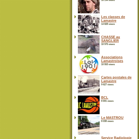
16 194 views
Les classes de
Lamastre
14 828 views
CHASSE au
SANGLIER
10 975 views
Associations
Lamastroises
10 553 views
Cartes postales de
Lamastre
9 627 views
BCL
8 691 views
Le MASTROU
8 038 views
Service Radiologie