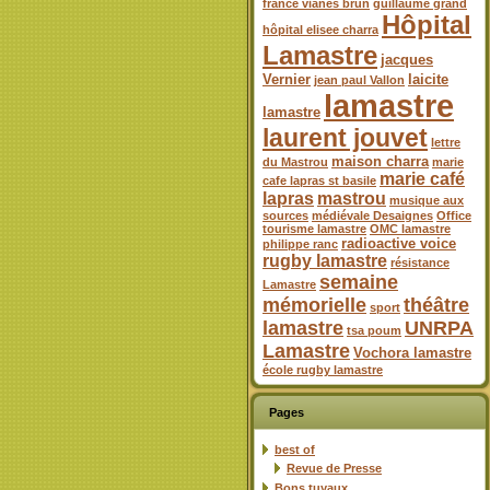
france vianes brun
guillaume grand
Hôpital
hôpital elisee charra
Lamastre
jacques
Vernier
laicite
jean paul Vallon
lamastre
lamastre
laurent jouvet
lettre
maison charra
du Mastrou
marie
marie café
cafe lapras st basile
lapras
mastrou
musique aux
sources
médiévale Desaignes
Office
tourisme lamastre
OMC lamastre
radioactive voice
philippe ranc
rugby lamastre
résistance
semaine
Lamastre
mémorielle
théâtre
sport
lamastre
UNRPA
tsa poum
Lamastre
Vochora lamastre
école rugby lamastre
Pages
best of
Revue de Presse
Bons tuyaux