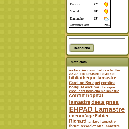
Mots-clefs
andré aziosmanoff
arbre a feuilles
ASVD foot lamastre desaignes
bibliothèque lamastre
Caroline Bouquet
caroline
bouquet escrime
chataigne
choeur ars nova
cinéma lamastre
conflit hopital
desaignes
lamastre
EHPAD Lamastre
encour'age
Fabien
Richard
fanfare lamastre
forum associations lamastre