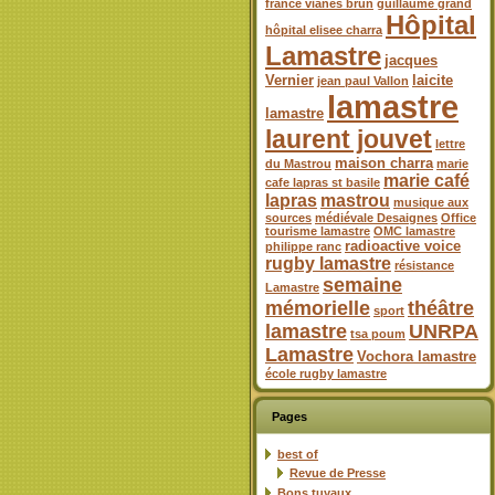
france vianes brun
guillaume grand
Hôpital
hôpital elisee charra
Lamastre
jacques
Vernier
laicite
jean paul Vallon
lamastre
lamastre
laurent jouvet
lettre
maison charra
du Mastrou
marie
marie café
cafe lapras st basile
lapras
mastrou
musique aux
sources
médiévale Desaignes
Office
tourisme lamastre
OMC lamastre
radioactive voice
philippe ranc
rugby lamastre
résistance
semaine
Lamastre
mémorielle
théâtre
sport
lamastre
UNRPA
tsa poum
Lamastre
Vochora lamastre
école rugby lamastre
Pages
best of
Revue de Presse
Bons tuyaux