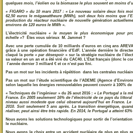
quelques mois, l’éolien ou la biomasse le plus souvent en moins d’
«
FIGARO »
du 10 mars 2017 : «
Le nouveau solaire deux fois mo
62,50 euros le mégawattheure (MWh), soit deux fois moins que l’
production du réacteur nucléaire de nouvelle génération actuellemen
environs de 120 euros le MWh »
.
L’électricité nucléaire
« le moyen le plus économique pour produ
échelle »
? Êtes vous sérieux M. Jammet ?
Avec une perte cumulée de 10 milliards d’euros en cinq ans AREVA e
grâce à une opération financière d’EdF. L’année dernière le direc
claqué la porte
« par désespoir
» sur la stratégie nucléaire de l’élec
sa valeur en un an et a été viré du CAC40. L’État français (donc le con
l’année dernier 3 milliard € et ce n’est pas fini.
Pas un mot sur les incidents à répétition dans les centrales nucléair
Pas un mot sur l’étude scientifique de l’ADEME (Agence d’Environn
selon laquelle les énergies renouvelables peuvent couvrir à 100% de
«
Techniques de l’ingénieur »
du 26 aout 2016 :
« Le Portugal a la m
France. En 2005 seulement 16% de l’électricité de ce pays du littoral 
niveau aussi modeste que celui observé aujourd’hui en France. Le 
2010. Soit seulement 5 ans après. La transition énergétique, quan
réaliser, peut ainsi être très rapide. En 2014, le Portugal a atteint 63
Nous avons les solutions technologiques pour sortir de l’orientation 
le nucléaire.
Nous avons le choix entre un accident nucléaire de plus en plus p