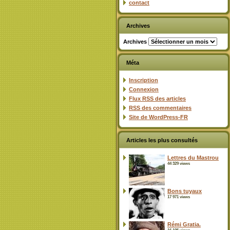
contact
Archives
Archives
Méta
Inscription
Connexion
Flux
RSS
des articles
RSS
des commentaires
Site de WordPress-FR
Articles les plus consultés
Lettres du Mastrou
44 329 views
Bons tuyaux
17 971 views
Rémi Gratia.