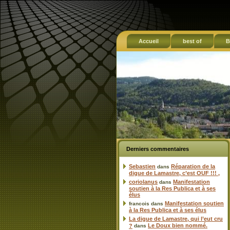
Accueil
best of
B
Derniers commentaires
Sebastien
Réparation de la
dans
digue de Lamastre, c’est OUF !!! ,
coriolanus
Manifestation
dans
soutien à la Res Publica et à ses
élus
Manifestation soutien
francois
dans
à la Res Publica et à ses élus
La digue de Lamastre, qui l’eut cru
Le Doux bien nommé.
?
dans