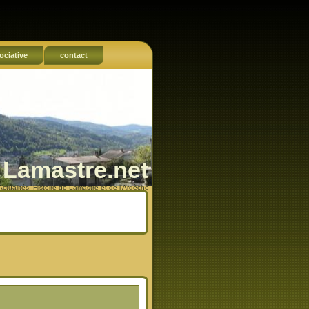
ociative
contact
Lamastre.net
Actualités, Histoire de Lamastre et de l'Ardèche