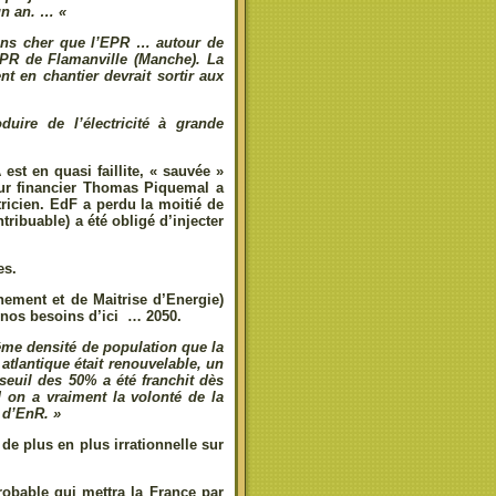
un an. … «
ins cher que l’EPR
… autour de
EPR de Flamanville (Manche). La
t en chantier devrait sortir aux
ire de l’électricité à grande
st en quasi faillite, « sauvée »
teur financier Thomas Piquemal a
tricien. EdF a perdu la moitié de
tribuable) a été obligé d’injecter
es.
ement et de Maitrise d’Energie)
 nos besoins d’ici … 2050.
ême densité de population que la
atlantique était renouvelable, un
seuil des 50% a été franchit dès
d on a vraiment la volonté de la
% d’EnR. »
de plus en plus irrationnelle sur
robable qui mettra la France par