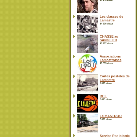
16 195 views
Les classes de
Lamastre
14 836 views
CHASSE au
SANGLIER
10 977 views
Associations
Lamastroises
10 555 views
Cartes postales de
Lamastre
9 645 views
BCL
8 693 views
Le MASTROU
8 041 views
Service Radiologie