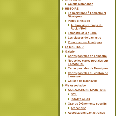
Galerie Marchande
HISTOIRE
La Résistance à Lamastre et
Désaignes
Pages d’histoire
Au bon vieux temps du
Rock’n’Roll
Lamastre et la guerre
Les classes de Lamastre
Phénomènes climatiques
Le MASTROU
Galerie
Cartes postales de Lamastre
Nouvelles cartes postales sur
LAMASTRE
Cartes postales de Desaignes
Cartes postales du canton de
Lamastre
Collège de Macheville
Vie Associative
ASSOCIATIONS SPORTIVES
BCL
RUGBY CLUB
Grands évènements sportifs
Ardechoise
Associations Lamastroises