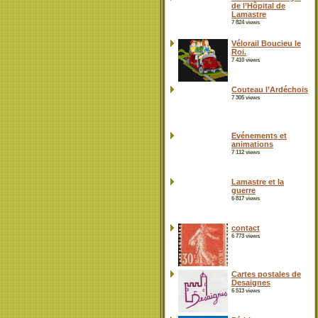
de l’Hôpital de
Lamastre
7 824 views
Vélorail Boucieu le
Roi.
7 410 views
Couteau l’Ardéchois
7 305 views
Evénements et
animations
7 112 views
Lamastre et la
guerre
6 817 views
contact
6 773 views
Cartes postales de
Desaignes
6 513 views