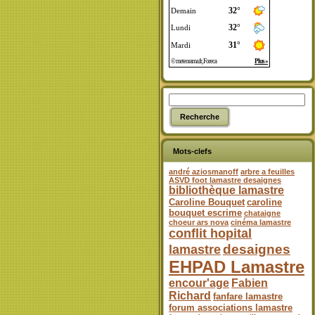
Mots-clefs
andré aziosmanoff
arbre a feuilles
ASVD foot lamastre desaignes
bibliothèque lamastre
Caroline Bouquet
caroline
bouquet escrime
chataigne
choeur ars nova
cinéma lamastre
conflit hopital
desaignes
lamastre
EHPAD Lamastre
encour'age
Fabien
Richard
fanfare lamastre
forum associations lamastre