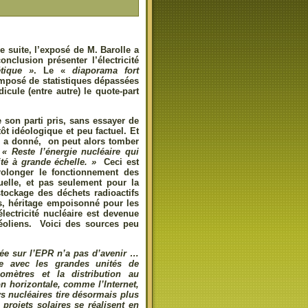
de suite, l’exposé de M. Barolle a
nclusion présenter l’électricité
étique »
. Le «
diaporama fort
omposé de statistiques dépassées
cule (entre autre) le quote-part
 son parti pris, sans essayer de
t idéologique et peu factuel. Et
il a donné, on peut alors tomber
:
« Reste l’énergie nucléaire qui
té à grande échelle. »
Ceci est
rolonger le fonctionnement des
uelle, et pas seulement pour la
ockage des déchets radioactifs
s, héritage empoisonné pour les
électricité nucléaire est devenue
s éoliens. Voici des sources peu
sée sur l’EPR n’a pas d’avenir
…
le avec les grandes unités de
omètres et la distribution au
on horizontale, comme l’Internet,
s nucléaires tire désormais plus
 projets solaires se réalisent en