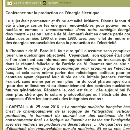
14 novembre 2017 |
Auteur:
Raymond
Conférence sur la production de l’énergie électrique
Le sujet était prometteur et d’une actualité brûlante. Disons le tout 
été à charge contre les énergies renouvelables pour pouvoir en co
nucléaire comme «
incontournable dans notre stratégie énerg
documenté
» (selon l’article de M. Jammet) était en grande partie c
datant des années 1990 et même 1980, avec pour effet de rendre ridi
des énergies renouvelables dans la production de l’électricité.
A l’honneur de M. Barolle il faut dire qu’il a assumé sans complexe
jouer une quelconque objectivité. Cependant, son exposé était plutô
si l’on s’en tient aux informations approximatives ou inexactes qu’
dans le résumé fallacieux de l’article de M. Jammet sur ce site 
constitue le moyen le plus économique pour produire de l’électrici
faux, et cela sans même parler des rafistolages coûteux pour p
centrales ayant dépassé leur durée de vie initiale (menace contin
France), sans même parler non plus ni du coût pharaonique du st
pour des millénaires ni du démantèlement des centrales nucléaire
futures générations. Répétons le, ceci est faux : dès aujourd’hui l’
bien plus chère que le solaire photovoltaïque ou l’électricité de
suspectes d’être les porte-voix des intégristes écolos :
« CAPITAL »
du 25 aout 2016 :
«
La stratégie nucléaire française ba
C’est le chamboulement de la logique de l’intégration vertica
production, le transport du courant sur des centaines de kil
consommateur final. La logique de l’avenir est basée sur l’intégrati
avec des millions de producteurs décentralisés … Un quart des pay
d’électricité des renouvelables que du nucléaire. Et ça va vite. Les