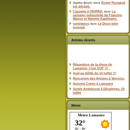
Roger Rostaind
Agathe Basile
dans
est décédé.
Causerie à l’EHPAD.
La
dans
semaine mémorielle de Francine
Maous et Nanette Kaufmann.
coriolanus
Le Doux bien
dans
nommé.
Articles récents
Réparation de la digue de
Lamastre, c’est OUF !!! ,
Axel au défilé du 14 juillet !!!
Rencontre des Artistes à Vernoux.
Antonin Crenn à Lamastre
Soirée Andalouse à Désaignes. 19
juillet
Meteo
Meteo Lamastre