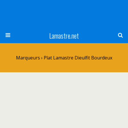
Lamastre.net
Marqueurs › Plat Lamastre Dieulfit Bourdeux