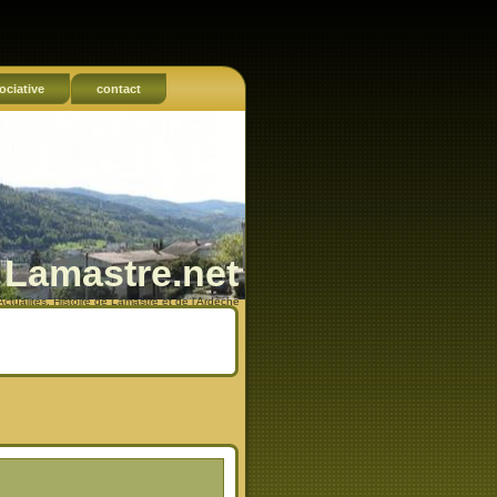
ociative
contact
Lamastre.net
Actualités, Histoire de Lamastre et de l'Ardèche