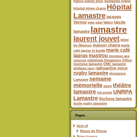
france vianes brun
guillaume grand
Hôpital
hôpital elisee charra
Lamastre
jacques
Vernier
laicite
jean paul Vallon
lamastre
lamastre
laurent jouvet
lettre
maison charra
du Mastrou
marie
marie café
cafe lapras st basile
lapras
mastrou
musique aux
sources
médiévale Desaignes
Office
tourisme lamastre
OMC lamastre
radioactive voice
philippe ranc
rugby lamastre
résistance
semaine
Lamastre
mémorielle
théâtre
sport
lamastre
UNRPA
tsa poum
Lamastre
Vochora lamastre
école rugby lamastre
Pages
best of
Revue de Presse
Bons tuyaux