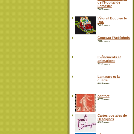
de l’Hôpital de
Lamastre
7 824 views
Vélorail Boucieu le
Roi.
7 410 views
Couteau l’Ardéchois
7 305 views
Evénements et
animations
7 112 views
Lamastre et la
guerre
6 817 views
contact
6 773 views
Cartes postales de
Desaignes
6 513 views