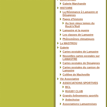
Galerie Marchande
HISTOIRE
La Résistance à Lamastre et
Désaignes
Pages d’histoire
Au bon vieux temps du
Rock’n’Roll
Lamastre et la guerre
Les classes de Lamastre
Phénomènes climatiques
Le MASTROU
Galerie
Cartes postales de Lamastre
Nouvelles cartes postales sur
LAMASTRE
Cartes postales de Desaignes
Cartes postales du canton de
Lamastre
Collège de Macheville
Vie Associative
ASSOCIATIONS SPORTIVES
BCL
RUGBY CLUB
Grands évènements sportifs
Ardechoise
Associations Lamastroises