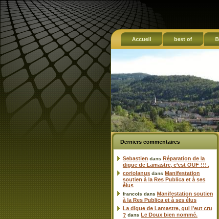
Accueil
best of
B
Derniers commentaires
Sebastien
Réparation de la
dans
digue de Lamastre, c’est OUF !!! ,
coriolanus
Manifestation
dans
soutien à la Res Publica et à ses
élus
Manifestation soutien
francois
dans
à la Res Publica et à ses élus
La digue de Lamastre, qui l’eut cru
Le Doux bien nommé.
?
dans