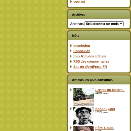
contact
Archives
Archives
Méta
Inscription
Connexion
Flux
RSS
des articles
RSS
des commentaires
Site de WordPress-FR
Articles les plus consultés
Lettres du Mastrou
44 329 views
Bons tuyaux
17 971 views
Rémi Gratia.