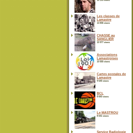
16 195 views
Les classes de
Lamastre
14 836 views
CHASSE au
SANGLIER
10 977 views
Associations
Lamastroises
10 555 views
Cartes postales de
Lamastre
9 645 views
BCL
8 693 views
Le MASTROU
8 041 views
Service Radiologie