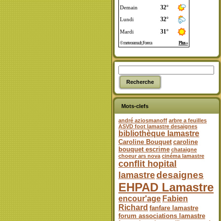
Mots-clefs
andré aziosmanoff
arbre a feuilles
ASVD foot lamastre desaignes
bibliothèque lamastre
Caroline Bouquet
caroline
bouquet escrime
chataigne
choeur ars nova
cinéma lamastre
conflit hopital
desaignes
lamastre
EHPAD Lamastre
encour'age
Fabien
Richard
fanfare lamastre
forum associations lamastre