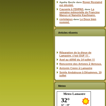
Roger Rostaind
Agathe Basile
dans
est décédé.
Causerie à l’EHPAD.
La
dans
semaine mémorielle de Francine
Maous et Nanette Kaufmann.
coriolanus
Le Doux bien
dans
nommé.
Articles récents
Réparation de la digue de
Lamastre, c’est OUF !!! ,
Axel au défilé du 14 juillet !!!
Rencontre des Artistes à Vernoux.
Antonin Crenn à Lamastre
Soirée Andalouse à Désaignes. 19
juillet
Meteo
Meteo Lamastre