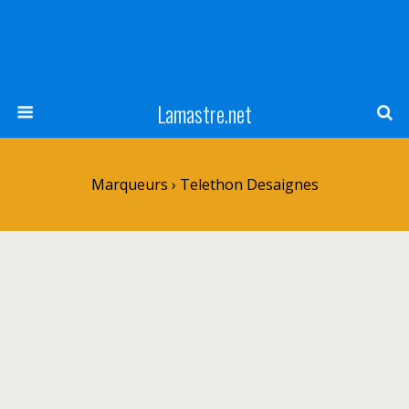
Lamastre.net
Marqueurs › Telethon Desaignes