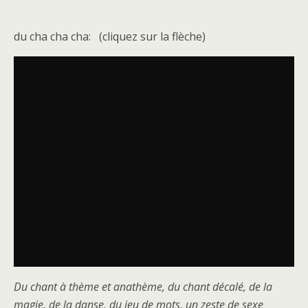
du cha cha cha: (cliquez sur la flèche)
Du chant à thème et anathème, du chant décalé, de la
magie, de la danse, du jeu de mots, un zeste de sexe