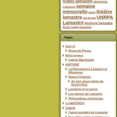
rugby lamastre
résistance
semaine
Lamastre
mémorielle
théâtre
sport
lamastre
UNRPA
tsa poum
Lamastre
Vochora lamastre
école rugby lamastre
Pages
best of
Revue de Presse
Bons tuyaux
Galerie Marchande
HISTOIRE
La Résistance à Lamastre et
Désaignes
Pages d’histoire
Au bon vieux temps du
Rock’n’Roll
Lamastre et la guerre
Les classes de Lamastre
Phénomènes climatiques
Le MASTROU
Galerie
Cartes postales de Lamastre