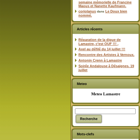
semaine mémorielle de Francine
Maous et Nanette Kaufmann.
coriolanus
Le Doux bien
dans
nommé.
Articles récents
Réparation de la digue de
Lamastre, c’est OUF !!! ,
Axel au défilé du 14 juillet !!!
Rencontre des Artistes à Vernoux.
Antonin Crenn à Lamastre
Soirée Andalouse à Désaignes. 19
juillet
Meteo
Meteo Lamastre
Mots-clefs