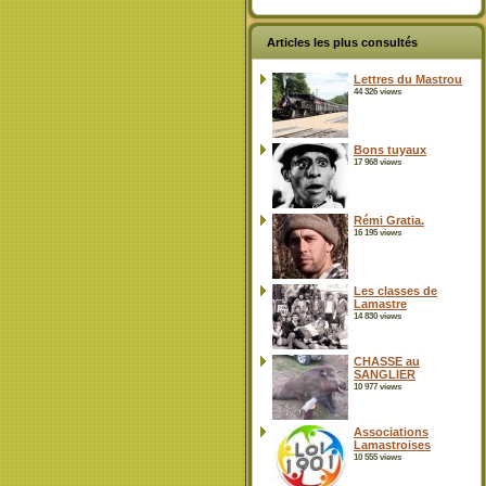
Articles les plus consultés
Lettres du Mastrou
44 326 views
Bons tuyaux
17 968 views
Rémi Gratia.
16 195 views
Les classes de
Lamastre
14 830 views
CHASSE au
SANGLIER
10 977 views
Associations
Lamastroises
10 555 views