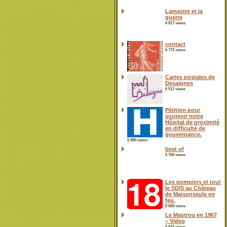
Lamastre et la
guerre
6 817 views
contact
6 772 views
Cartes postales de
Desaignes
6 511 views
Pétition pour
soutenir notre
Hôpital de proximité
en difficulté de
gouvernance.
5 890 views
best of
5 766 views
Les pompiers et tout
le SDIS au Château
de Maisonseule en
feu.
5 660 views
Le Mastrou en 1967
– Video
5 515 views