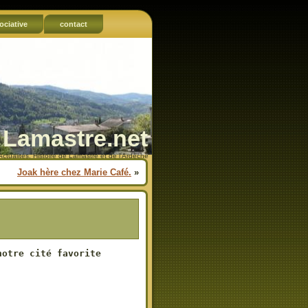
ociative
contact
Lamastre.net
Actualités, Histoire de Lamastre et de l'Ardèche
Joak hère chez Marie Café.
»
otre cité favorite
