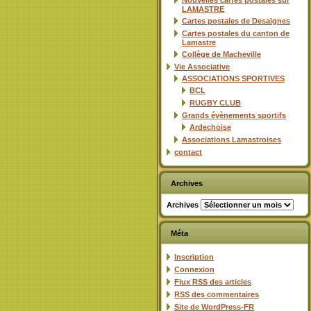
Nouvelles cartes postales sur
LAMASTRE
Cartes postales de Desaignes
Cartes postales du canton de
Lamastre
Collège de Macheville
Vie Associative
ASSOCIATIONS SPORTIVES
BCL
RUGBY CLUB
Grands évènements sportifs
Ardechoise
Associations Lamastroises
contact
Archives
Archives
Méta
Inscription
Connexion
Flux
RSS
des articles
RSS
des commentaires
Site de WordPress-FR