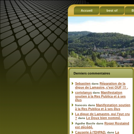
Accueil
best of
B
Derniers commentaires
Sebastien
Réparation de la
dans
digue de Lamastre, c’est OUF !!! ,
coriolanus
Manifestation
dans
soutien à la Res Publica et à ses
élus
Manifestation soutien
francois
dans
à la Res Publica et à ses élus
La digue de Lamastre, qui l’eut cru
Le Doux bien nommé.
?
dans
Roger Rostaind
Agathe Basile
dans
est décédé.
Causerie à l’EHPAD.
La
dans