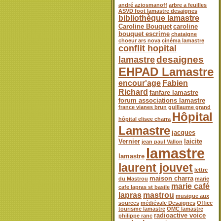
andré aziosmanoff
arbre a feuilles
ASVD foot lamastre desaignes
bibliothèque lamastre
Caroline Bouquet
caroline
bouquet escrime
chataigne
choeur ars nova
cinéma lamastre
conflit hopital
desaignes
lamastre
EHPAD Lamastre
encour'age
Fabien
Richard
fanfare lamastre
forum associations lamastre
france vianes brun
guillaume grand
Hôpital
hôpital elisee charra
Lamastre
jacques
Vernier
laicite
jean paul Vallon
lamastre
lamastre
laurent jouvet
lettre
maison charra
du Mastrou
marie
marie café
cafe lapras st basile
lapras
mastrou
musique aux
sources
médiévale Desaignes
Office
tourisme lamastre
OMC lamastre
radioactive voice
philippe ranc