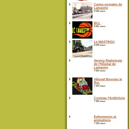
Cartes postales de
Lamastre
9 640 views
BCL
8 691 views
Le MASTROU
8 039 views
Service Radiologie
de l’Hôpital de
Lamastre
7 824 views
Vélorail Boucieu le
Roi.
7 410 views
Couteau l’Ardéchois
7 305 views
Evénements et
animations
7 109 views