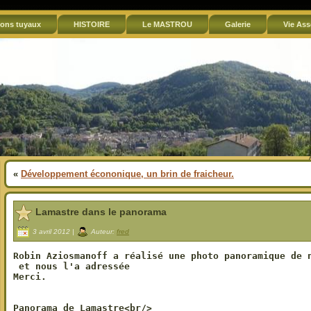
ons tuyaux
HISTOIRE
Le MASTROU
Galerie
Vie Ass
«
Développement écononique, un brin de fraicheur.
Lamastre dans le panorama
3 avril 2012 |
Auteur:
fred
Robin Aziosmanoff a réalisé une photo panoramique de n
 et nous l'a adressée

Merci.

Panorama de Lamastre<br/>
