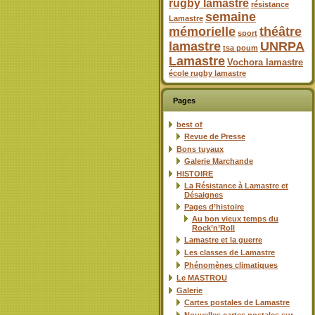
rugby lamastre
résistance
semaine
Lamastre
mémorielle
théâtre
sport
lamastre
UNRPA
tsa poum
Lamastre
Vochora lamastre
école rugby lamastre
Pages
best of
Revue de Presse
Bons tuyaux
Galerie Marchande
HISTOIRE
La Résistance à Lamastre et
Désaignes
Pages d’histoire
Au bon vieux temps du
Rock’n’Roll
Lamastre et la guerre
Les classes de Lamastre
Phénomènes climatiques
Le MASTROU
Galerie
Cartes postales de Lamastre