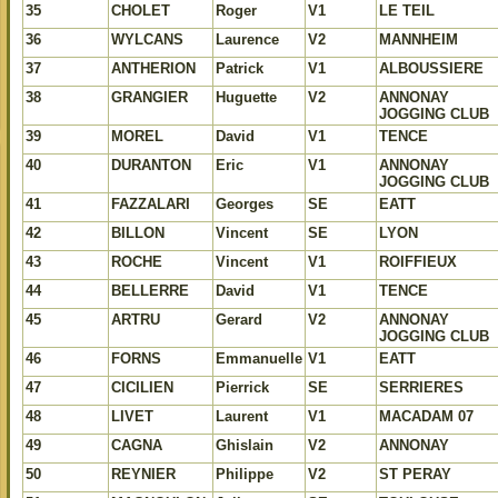
35
CHOLET
Roger
V1
LE TEIL
36
WYLCANS
Laurence
V2
MANNHEIM
37
ANTHERION
Patrick
V1
ALBOUSSIERE
38
GRANGIER
Huguette
V2
ANNONAY
JOGGING CLUB
39
MOREL
David
V1
TENCE
40
DURANTON
Eric
V1
ANNONAY
JOGGING CLUB
41
FAZZALARI
Georges
SE
EATT
42
BILLON
Vincent
SE
LYON
43
ROCHE
Vincent
V1
ROIFFIEUX
44
BELLERRE
David
V1
TENCE
45
ARTRU
Gerard
V2
ANNONAY
JOGGING CLUB
46
FORNS
Emmanuelle
V1
EATT
47
CICILIEN
Pierrick
SE
SERRIERES
48
LIVET
Laurent
V1
MACADAM 07
49
CAGNA
Ghislain
V2
ANNONAY
50
REYNIER
Philippe
V2
ST PERAY