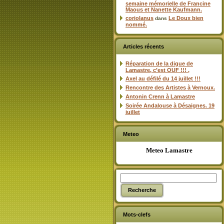
semaine mémorielle de Francine
Maous et Nanette Kaufmann.
coriolanus
Le Doux bien
dans
nommé.
Articles récents
Réparation de la digue de
Lamastre, c’est OUF !!! ,
Axel au défilé du 14 juillet !!!
Rencontre des Artistes à Vernoux.
Antonin Crenn à Lamastre
Soirée Andalouse à Désaignes. 19
juillet
Meteo
Meteo Lamastre
Mots-clefs