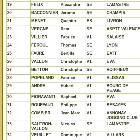
19
FELIX
Alexandre
SE
LAMASTRE
20
BACCONNIER
Jerome
SE
CHAMPIS
21
MENET
Quentin
ES
LIVRON
22
VERGNE
Remi
SE
ASPTT VALENC
23
VILLIER
Fabrice
V1
SALAISE
24
FEROUL
Thomas
SE
LYON
25
FAURE
Bertille
SE
EATT
26
VALLON
Christophe
V1
EVA
27
BETTON
Christophe
SE
ROIFFIEUX
28
POPELARD
Fabrice
V1
ALISSAS
29
ANDRE
Hubert
V1
BOURG DE
PEAGE
30
FIORAVANTI
Raphael
V1
EVA
31
ROUFFAUD
Philippe
V1
BESAYES
32
COMBIER
Jean Marc
V1
ANNONAY
JOGGING CLUB
33
SAUTRON-
Nicolas
SE
LAMASTRE
VALLON
34
VEUILLET
Dominique
V2
VILLARS