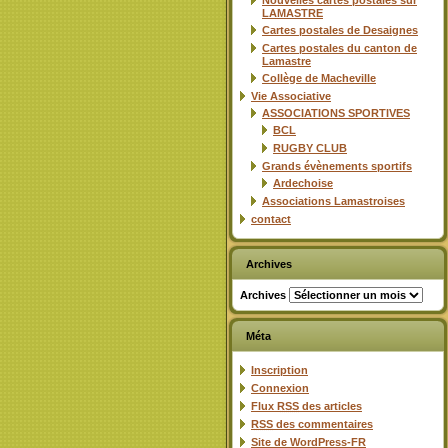
Nouvelles cartes postales sur
LAMASTRE
Cartes postales de Desaignes
Cartes postales du canton de
Lamastre
Collège de Macheville
Vie Associative
ASSOCIATIONS SPORTIVES
BCL
RUGBY CLUB
Grands évènements sportifs
Ardechoise
Associations Lamastroises
contact
Archives
Archives
Méta
Inscription
Connexion
Flux
RSS
des articles
RSS
des commentaires
Site de WordPress-FR