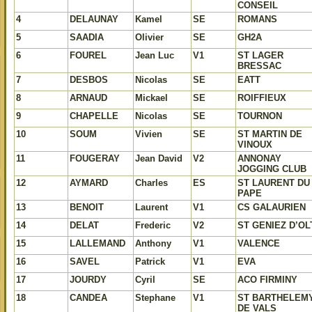
CONSEIL
4
DELAUNAY
Kamel
SE
ROMANS
5
SAADIA
Olivier
SE
GH2A
6
FOUREL
Jean Luc
V1
ST LAGER
BRESSAC
7
DESBOS
Nicolas
SE
EATT
8
ARNAUD
Mickael
SE
ROIFFIEUX
9
CHAPELLE
Nicolas
SE
TOURNON
10
SOUM
Vivien
SE
ST MARTIN DE
VINOUX
11
FOUGERAY
Jean David
V2
ANNONAY
JOGGING CLUB
12
AYMARD
Charles
ES
ST LAURENT DU
PAPE
13
BENOIT
Laurent
V1
CS GALAURIEN
14
DELAT
Frederic
V2
ST GENIEZ D’OL
15
LALLEMAND
Anthony
V1
VALENCE
16
SAVEL
Patrick
V1
EVA
17
JOURDY
Cyril
SE
ACO FIRMINY
18
CANDEA
Stephane
V1
ST BARTHELEM
DE VALS