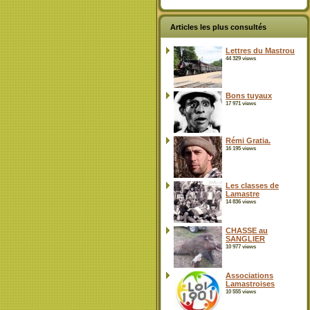
Articles les plus consultés
Lettres du Mastrou
44 329 views
Bons tuyaux
17 971 views
Rémi Gratia.
16 195 views
Les classes de
Lamastre
14 836 views
CHASSE au
SANGLIER
10 977 views
Associations
Lamastroises
10 555 views