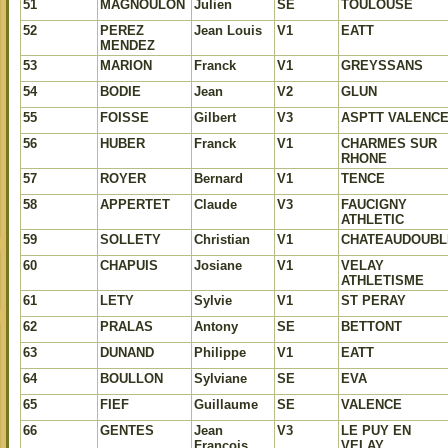
51
MAGNOULON
Julien
SE
TOULOUSE
52
PEREZ
Jean Louis
V1
EATT
MENDEZ
53
MARION
Franck
V1
GREYSSANS
54
BODIE
Jean
V2
GLUN
55
FOISSE
Gilbert
V3
ASPTT VALENC
56
HUBER
Franck
V1
CHARMES SUR
RHONE
57
ROYER
Bernard
V1
TENCE
58
APPERTET
Claude
V3
FAUCIGNY
ATHLETIC
59
SOLLETY
Christian
V1
CHATEAUDOUBL
60
CHAPUIS
Josiane
V1
VELAY
ATHLETISME
61
LETY
Sylvie
V1
ST PERAY
62
PRALAS
Antony
SE
BETTONT
63
DUNAND
Philippe
V1
EATT
64
BOULLON
Sylviane
SE
EVA
65
FIEF
Guillaume
SE
VALENCE
66
GENTES
Jean
V3
LE PUY EN
Francois
VELAY