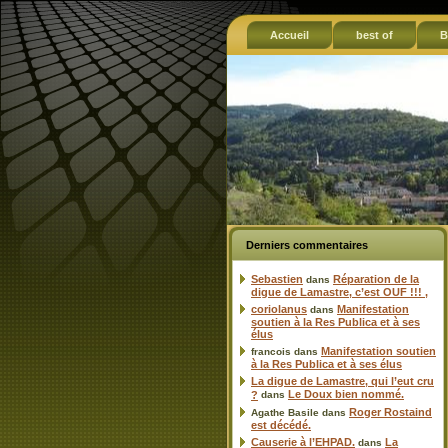
Accueil
best of
B
Derniers commentaires
Sebastien
Réparation de la
dans
digue de Lamastre, c’est OUF !!! ,
coriolanus
Manifestation
dans
soutien à la Res Publica et à ses
élus
Manifestation soutien
francois
dans
à la Res Publica et à ses élus
La digue de Lamastre, qui l’eut cru
Le Doux bien nommé.
?
dans
Roger Rostaind
Agathe Basile
dans
est décédé.
Causerie à l’EHPAD.
La
dans