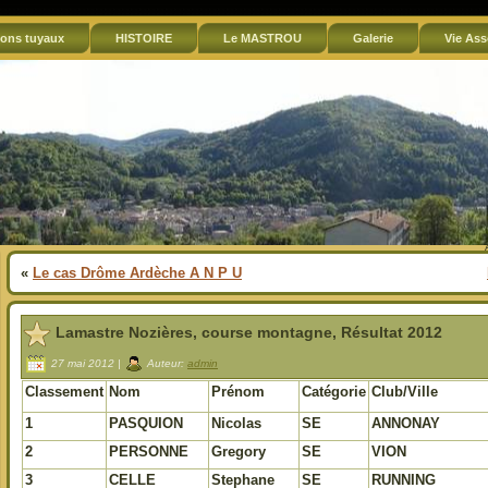
ons tuyaux
HISTOIRE
Le MASTROU
Galerie
Vie Ass
«
Le cas Drôme Ardèche A N P U
Lamastre Nozières, course montagne, Résultat 2012
27 mai 2012 |
Auteur:
admin
Classement
Nom
Prénom
Catégorie
Club/Ville
1
PASQUION
Nicolas
SE
ANNONAY
2
PERSONNE
Gregory
SE
VION
3
CELLE
Stephane
SE
RUNNING