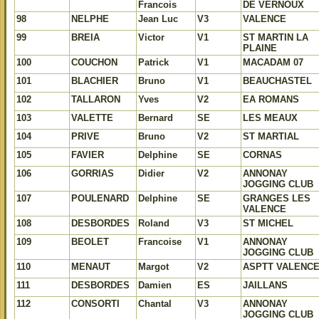
Francois
DE VERNOUX
98
NELPHE
Jean Luc
V3
VALENCE
99
BREIA
Victor
V1
ST MARTIN LA
PLAINE
100
COUCHON
Patrick
V1
MACADAM 07
101
BLACHIER
Bruno
V1
BEAUCHASTEL
102
TALLARON
Yves
V2
EA ROMANS
103
VALETTE
Bernard
SE
LES MEAUX
104
PRIVE
Bruno
V2
ST MARTIAL
105
FAVIER
Delphine
SE
CORNAS
106
GORRIAS
Didier
V2
ANNONAY
JOGGING CLUB
107
POULENARD
Delphine
SE
GRANGES LES
VALENCE
108
DESBORDES
Roland
V3
ST MICHEL
109
BEOLET
Francoise
V1
ANNONAY
JOGGING CLUB
110
MENAUT
Margot
V2
ASPTT VALENC
111
DESBORDES
Damien
ES
JAILLANS
112
CONSORTI
Chantal
V3
ANNONAY
JOGGING CLUB