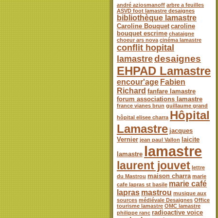
andré aziosmanoff
arbre a feuilles
ASVD foot lamastre desaignes
bibliothèque lamastre
Caroline Bouquet
caroline
bouquet escrime
chataigne
choeur ars nova
cinéma lamastre
conflit hopital
desaignes
lamastre
EHPAD Lamastre
encour'age
Fabien
Richard
fanfare lamastre
forum associations lamastre
france vianes brun
guillaume grand
Hôpital
hôpital elisee charra
Lamastre
jacques
Vernier
laicite
jean paul Vallon
lamastre
lamastre
laurent jouvet
lettre
maison charra
du Mastrou
marie
marie café
cafe lapras st basile
lapras
mastrou
musique aux
sources
médiévale Desaignes
Office
tourisme lamastre
OMC lamastre
radioactive voice
philippe ranc