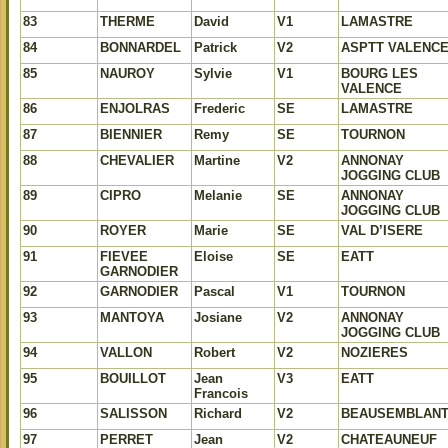
83
THERME
David
V1
LAMASTRE
84
BONNARDEL
Patrick
V2
ASPTT VALENC
85
NAUROY
Sylvie
V1
BOURG LES
VALENCE
86
ENJOLRAS
Frederic
SE
LAMASTRE
87
BIENNIER
Remy
SE
TOURNON
88
CHEVALIER
Martine
V2
ANNONAY
JOGGING CLUB
89
CIPRO
Melanie
SE
ANNONAY
JOGGING CLUB
90
ROYER
Marie
SE
VAL D’ISERE
91
FIEVEE
Eloise
SE
EATT
GARNODIER
92
GARNODIER
Pascal
V1
TOURNON
93
MANTOYA
Josiane
V2
ANNONAY
JOGGING CLUB
94
VALLON
Robert
V2
NOZIERES
95
BOUILLOT
Jean
V3
EATT
Francois
96
SALISSON
Richard
V2
BEAUSEMBLAN
97
PERRET
Jean
V2
CHATEAUNEUF