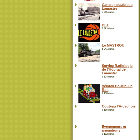
Cartes postales de
Lamastre
9 645 views
BCL
8 693 views
Le MASTROU
8 041 views
Service Radiologie
de l’Hôpital de
Lamastre
7 824 views
Vélorail Boucieu le
Roi.
7 410 views
Couteau l’Ardéchois
7 305 views
Evénements et
animations
7 112 views