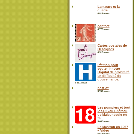
Lamastre et la
guerre
6 817 views
contact
6 773 views
Cartes postales de
Desaignes
6 513 views
Pétition pour
soutenir notre
Hôpital de proximité
en difficulté de
gouvernance.
5 891 views
best of
5 769 views
Les pompiers et tout
le SDIS au Château
de Maisonseule en
feu.
5 660 views
Le Mastrou en 1967
– Video
5 515 views