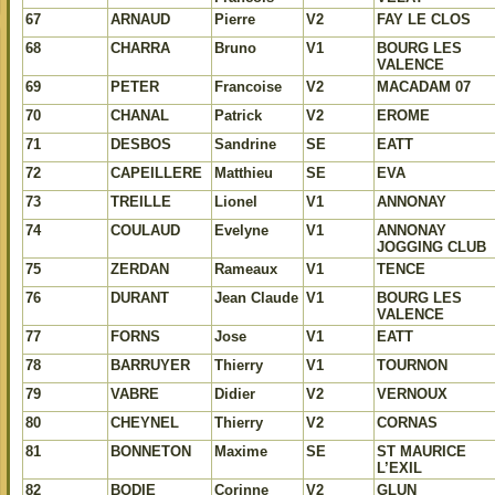
67
ARNAUD
Pierre
V2
FAY LE CLOS
68
CHARRA
Bruno
V1
BOURG LES
VALENCE
69
PETER
Francoise
V2
MACADAM 07
70
CHANAL
Patrick
V2
EROME
71
DESBOS
Sandrine
SE
EATT
72
CAPEILLERE
Matthieu
SE
EVA
73
TREILLE
Lionel
V1
ANNONAY
74
COULAUD
Evelyne
V1
ANNONAY
JOGGING CLUB
75
ZERDAN
Rameaux
V1
TENCE
76
DURANT
Jean Claude
V1
BOURG LES
VALENCE
77
FORNS
Jose
V1
EATT
78
BARRUYER
Thierry
V1
TOURNON
79
VABRE
Didier
V2
VERNOUX
80
CHEYNEL
Thierry
V2
CORNAS
81
BONNETON
Maxime
SE
ST MAURICE
L’EXIL
82
BODIE
Corinne
V2
GLUN