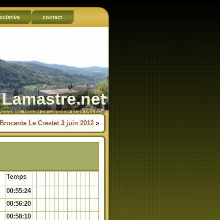
ociative
contact
Lamastre.net
Actualités, Histoire de Lamastre et de l'Ardèche
Brocante Le Crestet 3 juin 2012
»
Temps
00:55:24
00:56:20
00:58:10