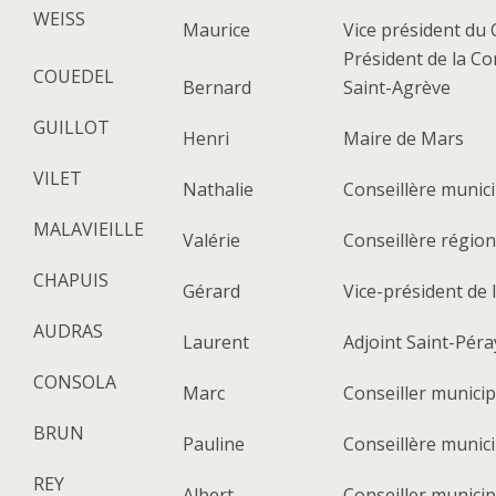
WEISS
Maurice
Vice président du 
Président de la C
COUEDEL
Bernard
Saint-Agrève
GUILLOT
Henri
Maire de Mars
VILET
Nathalie
Conseillère munici
MALAVIEILLE
Valérie
Conseillère région
CHAPUIS
Gérard
Vice-président de
AUDRAS
Laurent
Adjoint Saint-Péra
CONSOLA
Marc
Conseiller munici
BRUN
Pauline
Conseillère munic
REY
Albert
Conseiller munici