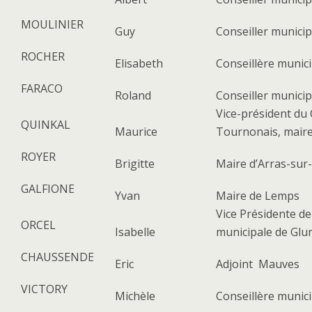
MOULINIER
Guy
Conseiller munici
ROCHER
Elisabeth
Conseillère munic
FARACO
Roland
Conseiller munici
Vice-président du 
QUINKAL
Maurice
Tournonais, maire
ROYER
Brigitte
Maire d’Arras-su
GALFIONE
Yvan
Maire de Lemps
Vice Présidente d
ORCEL
Isabelle
municipale de Glu
CHAUSSENDE
Eric
Adjoint Mauves
VICTORY
Michèle
Conseillère munic