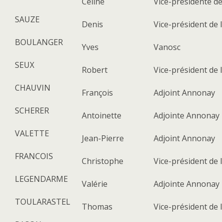
Céline
Vice-présidente d
SAUZE
Denis
Vice-président de
BOULANGER
Yves
Vanosc
SEUX
Robert
Vice-président de 
CHAUVIN
François
Adjoint Annonay
SCHERER
Antoinette
Adjointe Annonay
VALETTE
Jean-Pierre
Adjoint Annonay
FRANCOIS
Christophe
Vice-président de 
LEGENDARME
Valérie
Adjointe Annonay
TOULARASTEL
Thomas
Vice-président de 