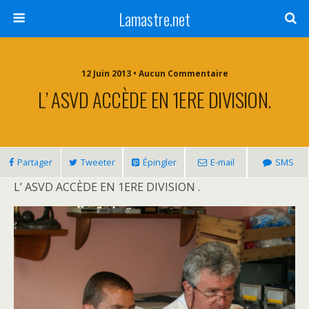
Lamastre.net
12 Juin 2013 • Aucun Commentaire
L’ ASVD ACCÈDE EN 1ERE DIVISION.
Partager
Tweeter
Épingler
E-mail
SMS
L’ ASVD ACCÈDE EN 1ERE DIVISION .