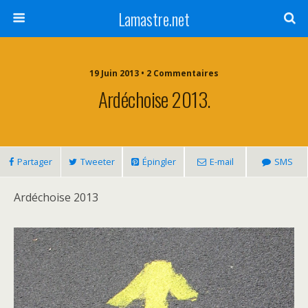
Lamastre.net
19 Juin 2013 • 2 Commentaires
Ardéchoise 2013.
Partager
Tweeter
Épingler
E-mail
SMS
Ardéchoise 2013