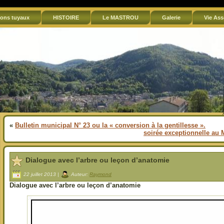
ons tuyaux
HISTOIRE
Le MASTROU
Galerie
Vie Ass
«
Bulletin municipal N° 23 ou la « conversion à la gentillesse ».
soirée exceptionnelle au 
Dialogue avec l’arbre ou leçon d’anatomie
22 juillet 2013 |
Auteur:
Raymond
Dialogue avec l’arbre ou leçon d’anatomie