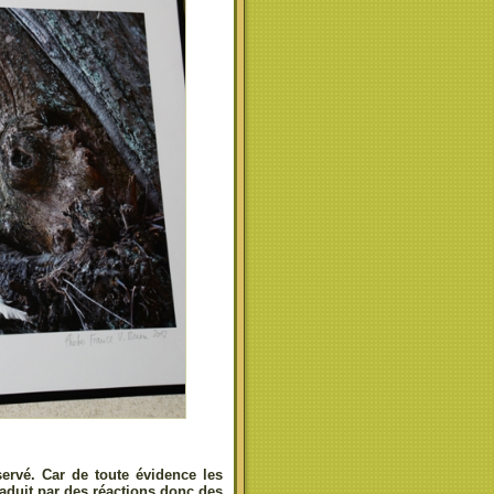
bservé. Car de toute évidence les
raduit par des réactions donc des