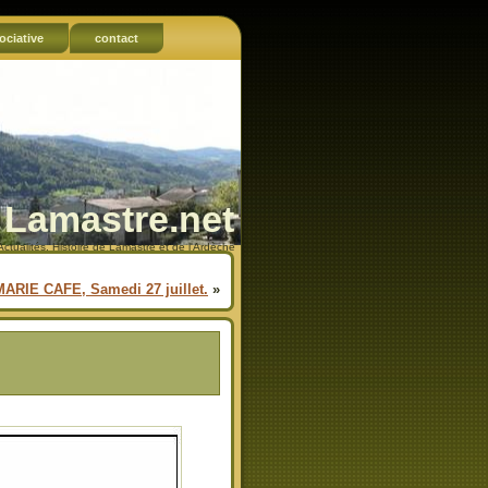
ociative
contact
Lamastre.net
Actualités, Histoire de Lamastre et de l'Ardèche
MARIE CAFE, Samedi 27 juillet.
»