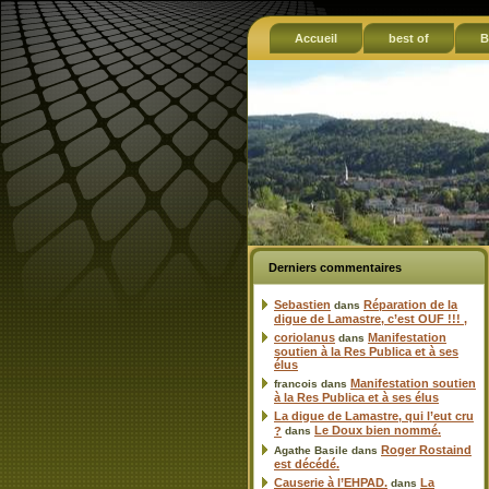
Accueil
best of
B
Derniers commentaires
Sebastien
Réparation de la
dans
digue de Lamastre, c’est OUF !!! ,
coriolanus
Manifestation
dans
soutien à la Res Publica et à ses
élus
Manifestation soutien
francois
dans
à la Res Publica et à ses élus
La digue de Lamastre, qui l’eut cru
Le Doux bien nommé.
?
dans
Roger Rostaind
Agathe Basile
dans
est décédé.
Causerie à l’EHPAD.
La
dans