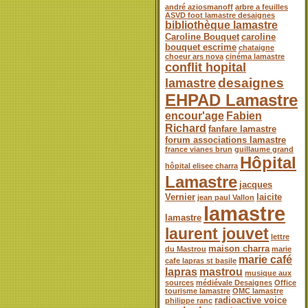
andré aziosmanoff
arbre a feuilles
ASVD foot lamastre desaignes
bibliothèque lamastre
Caroline Bouquet
caroline
bouquet escrime
chataigne
choeur ars nova
cinéma lamastre
conflit hopital
desaignes
lamastre
EHPAD Lamastre
encour'age
Fabien
Richard
fanfare lamastre
forum associations lamastre
france vianes brun
guillaume grand
Hôpital
hôpital elisee charra
Lamastre
jacques
Vernier
laicite
jean paul Vallon
lamastre
lamastre
laurent jouvet
lettre
maison charra
du Mastrou
marie
marie café
cafe lapras st basile
lapras
mastrou
musique aux
sources
médiévale Desaignes
Office
tourisme lamastre
OMC lamastre
radioactive voice
philippe ranc