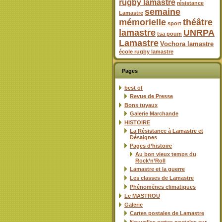
rugby lamastre
résistance
semaine
Lamastre
mémorielle
théâtre
sport
lamastre
UNRPA
tsa poum
Lamastre
Vochora lamastre
école rugby lamastre
Pages
best of
Revue de Presse
Bons tuyaux
Galerie Marchande
HISTOIRE
La Résistance à Lamastre et
Désaignes
Pages d’histoire
Au bon vieux temps du
Rock’n’Roll
Lamastre et la guerre
Les classes de Lamastre
Phénomènes climatiques
Le MASTROU
Galerie
Cartes postales de Lamastre