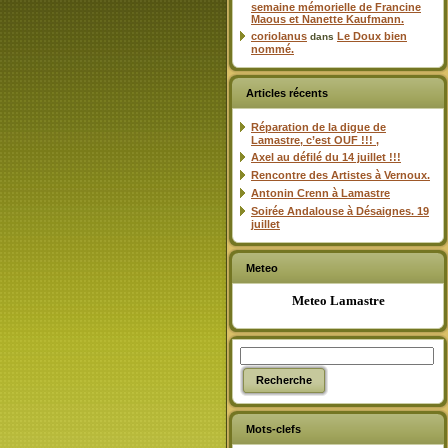
semaine mémorielle de Francine
Maous et Nanette Kaufmann.
coriolanus
Le Doux bien
dans
nommé.
Articles récents
Réparation de la digue de
Lamastre, c’est OUF !!! ,
Axel au défilé du 14 juillet !!!
Rencontre des Artistes à Vernoux.
Antonin Crenn à Lamastre
Soirée Andalouse à Désaignes. 19
juillet
Meteo
Meteo Lamastre
Mots-clefs