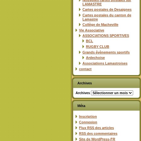
Nouvelles cartes postales sur
LAMASTRE
Cartes postales de Desaignes
Cartes postales du canton de
Lamastre
Collège de Macheville
Vie Associative
ASSOCIATIONS SPORTIVES
BCL
RUGBY CLUB
Grands évènements sportifs
Ardechoise
Associations Lamastroises
contact
Archives
Archives
Méta
Inscription
Connexion
Flux
RSS
des articles
RSS
des commentaires
Site de WordPress-FR