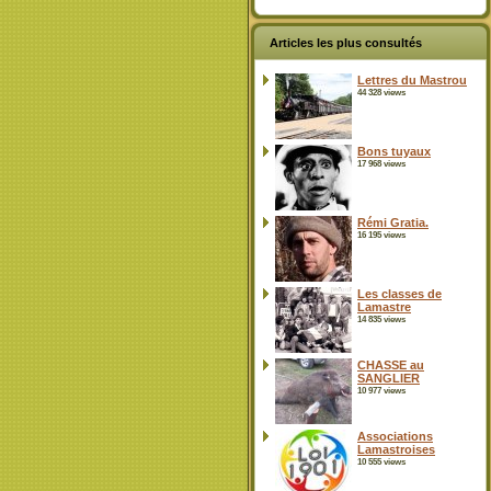
Articles les plus consultés
Lettres du Mastrou
44 328 views
Bons tuyaux
17 968 views
Rémi Gratia.
16 195 views
Les classes de
Lamastre
14 835 views
CHASSE au
SANGLIER
10 977 views
Associations
Lamastroises
10 555 views