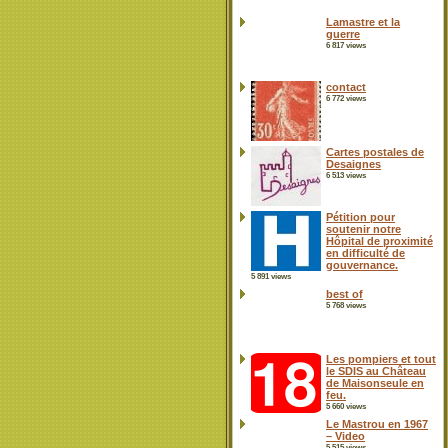
Lamastre et la
guerre
6 817 views
contact
6 772 views
Cartes postales de
Desaignes
6 513 views
Pétition pour
soutenir notre
Hôpital de proximité
en difficulté de
gouvernance.
5 891 views
best of
5 768 views
Les pompiers et tout
le SDIS au Château
de Maisonseule en
feu.
5 660 views
Le Mastrou en 1967
– Video
5 515 views