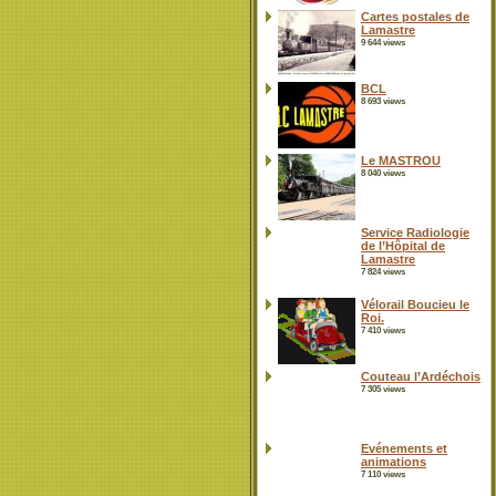
Cartes postales de
Lamastre
9 644 views
BCL
8 693 views
Le MASTROU
8 040 views
Service Radiologie
de l’Hôpital de
Lamastre
7 824 views
Vélorail Boucieu le
Roi.
7 410 views
Couteau l’Ardéchois
7 305 views
Evénements et
animations
7 110 views