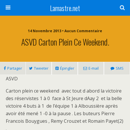
Lamastre.net
14 Novembre 2013 • Aucun Commentaire
ASVD Carton Plein Ce Weekend.
Partager
Tweeter
Épingler
E-mail
SMS
ASVD
Carton plein ce weekend avec tout d abord la victoire
des réservistes 1 à 0 face à St Jeure dAay 2 et la belle
victoire 4 buts à 1 de l’équipe 1 à Alboussière après
avoir été mené 1 -0 à la pause . Les buteurs Pierre
Francois Bouygues , Remy Crouzet et Romain Payet(2)
.