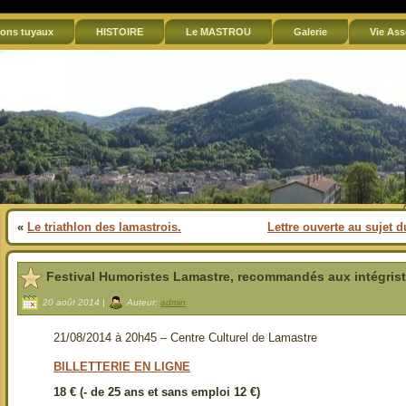
ons tuyaux
HISTOIRE
Le MASTROU
Galerie
Vie Ass
«
Le triathlon des lamastrois.
Lettre ouverte au sujet 
Festival Humoristes Lamastre, recommandés aux intégriste
20 août 2014 |
Auteur:
admin
21/08/2014 à 20h45 – Centre Culturel de Lamastre
BILLETTERIE EN LIGNE
18 € (- de 25 ans et sans emploi 12 €)