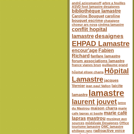
andré aziosmanoff
arbre a feuilles
ASVD foot lamastre desaignes
bibliothèque lamastre
Caroline Bouquet
caroline
bouquet escrime
chataigne
choeur ars nova
cinéma lamastre
conflit hopital
desaignes
lamastre
EHPAD Lamastre
encour'age
Fabien
Richard
fanfare lamastre
forum associations lamastre
france vianes brun
guillaume grand
Hôpital
hôpital elisee charra
Lamastre
jacques
Vernier
laicite
jean paul Vallon
lamastre
lamastre
laurent jouvet
lettre
maison charra
du Mastrou
marie
marie café
cafe lapras st basile
lapras
mastrou
musique aux
sources
médiévale Desaignes
Office
tourisme lamastre
OMC lamastre
radioactive voice
philippe ranc