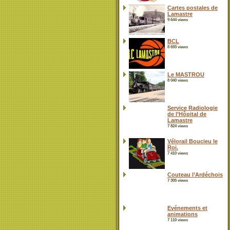
Cartes postales de
Lamastre
9 644 views
BCL
8 693 views
Le MASTROU
8 040 views
Service Radiologie
de l’Hôpital de
Lamastre
7 824 views
Vélorail Boucieu le
Roi.
7 410 views
Couteau l’Ardéchois
7 305 views
Evénements et
animations
7 110 views