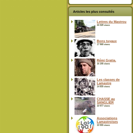
Articles les plus consultés
Lettres du Mastrou
44 328 views
Bons tuyaux
17 968 views
Rémi Gratia.
16 195 views
Les classes de
Lamastre
14 835 views
CHASSE au
SANGLIER
10 977 views
Associations
Lamastroises
10 555 views