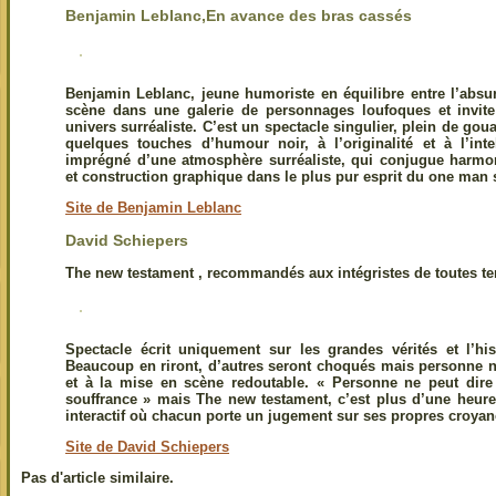
Benjamin Leblanc,
En avance des bras cassés
Benjamin Leblanc, jeune humoriste en équilibre entre l’absu
scène dans une galerie de personnages loufoques et invite
univers surréaliste. C’est un spectacle singulier, plein de gou
quelques touches d’humour noir, à l’originalité et à l’inte
imprégné d’une atmosphère surréaliste, qui conjugue harmon
et construction graphique dans le plus pur esprit du one man
Site de Benjamin Leblanc
David Schiepers
The new testament , recommandés aux intégristes de toutes t
Spectacle écrit uniquement sur les grandes vérités et l’his
Beaucoup en riront, d’autres seront choqués mais personne ne 
et à la mise en scène redoutable. « Personne ne peut di
souffrance » mais The new testament, c’est plus d’une heure
interactif où chacun porte un jugement sur ses propres croyan
Site de David Schiepers
Pas d'article similaire.