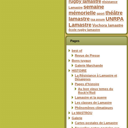
rugby lamastre
résistance
semaine
Lamastre
mémorielle
théâtre
sport
lamastre
UNRPA
tsa poum
Lamastre
Vochora lamastre
école rugby lamastre
Pages
best of
Revue de Presse
Bons tuyaux
Galerie Marchande
HISTOIRE
La Résistance à Lamastre et
Désaignes
Pages d’histoire
Au bon vieux temps du
Rock’n’Roll
Lamastre et la guerre
Les classes de Lamastre
Phénomènes climatiques
Le MASTROU
Galerie
Cartes postales de Lamastre