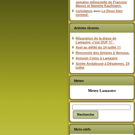
semaine mémorielle de Francine
Maous et Nanette Kaufmann.
coriolanus
Le Doux bien
dans
nommé.
Articles récents
Réparation de la digue de
Lamastre, c’est OUF !!! ,
Axel au défilé du 14 juillet !!!
Rencontre des Artistes à Vernoux.
Antonin Crenn à Lamastre
Soirée Andalouse à Désaignes. 19
juillet
Meteo
Meteo Lamastre
Mots-clefs