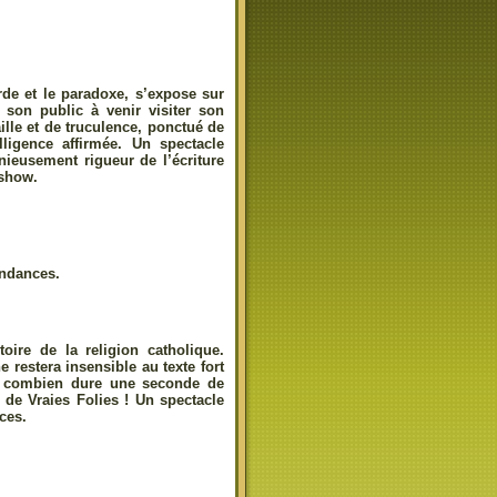
rde et le paradoxe, s’expose sur
 son public à venir visiter son
aille et de truculence, ponctué de
lligence affirmée. Un spectacle
ieusement rigueur de l’écriture
 show.
endances.
toire de la religion catholique.
restera insensible au texte fort
re combien dure une seconde de
 de Vraies Folies ! Un spectacle
ces.