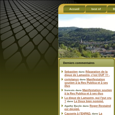
Accueil
best of
B
Derniers commentaires
Sebastien
Réparation de la
dans
digue de Lamastre, c’est OUF !!! ,
coriolanus
Manifestation
dans
soutien à la Res Publica et à ses
élus
Manifestation soutien
francois
dans
à la Res Publica et à ses élus
La digue de Lamastre, qui l’eut cru
Le Doux bien nommé.
?
dans
Roger Rostaind
Agathe Basile
dans
est décédé.
Causerie à l’EHPAD.
La
dans