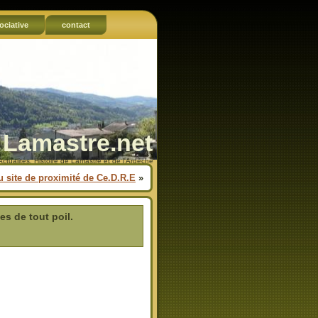
ociative
contact
Lamastre.net
Actualités, Histoire de Lamastre et de l'Ardèche
du site de proximité de Ce.D.R.E
»
s de tout poil.