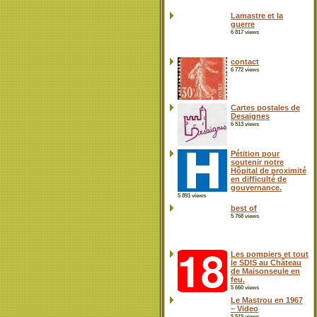
Lamastre et la
guerre
6 817 views
contact
6 772 views
Cartes postales de
Desaignes
6 513 views
Pétition pour
soutenir notre
Hôpital de proximité
en difficulté de
gouvernance.
5 891 views
best of
5 768 views
Les pompiers et tout
le SDIS au Château
de Maisonseule en
feu.
5 660 views
Le Mastrou en 1967
– Video
5 515 views