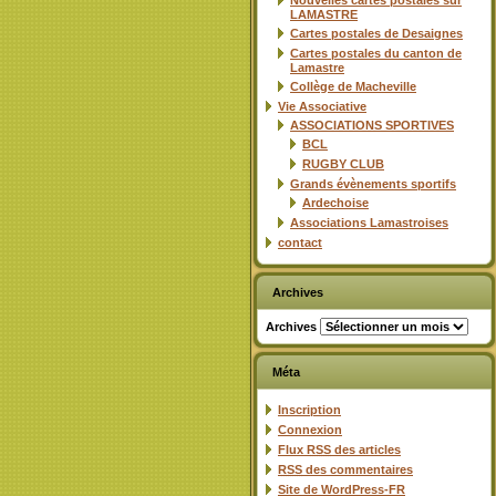
Nouvelles cartes postales sur
LAMASTRE
Cartes postales de Desaignes
Cartes postales du canton de
Lamastre
Collège de Macheville
Vie Associative
ASSOCIATIONS SPORTIVES
BCL
RUGBY CLUB
Grands évènements sportifs
Ardechoise
Associations Lamastroises
contact
Archives
Archives
Méta
Inscription
Connexion
Flux
RSS
des articles
RSS
des commentaires
Site de WordPress-FR