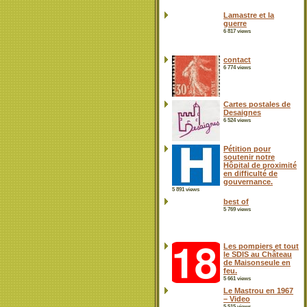
Lamastre et la
guerre
6 817 views
contact
6 774 views
Cartes postales de
Desaignes
6 524 views
Pétition pour
soutenir notre
Hôpital de proximité
en difficulté de
gouvernance.
5 891 views
best of
5 769 views
Les pompiers et tout
le SDIS au Château
de Maisonseule en
feu.
5 661 views
Le Mastrou en 1967
– Video
5 515 views