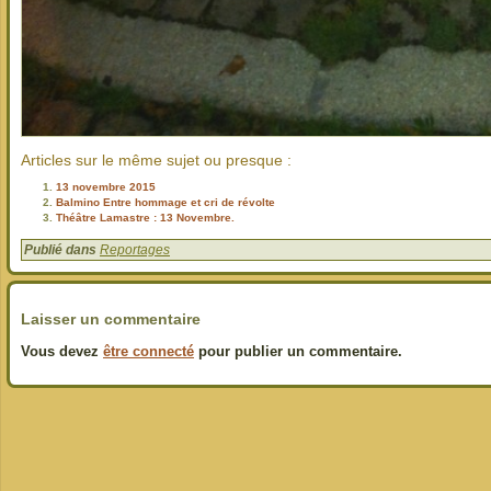
Articles sur le même sujet ou presque :
13 novembre 2015
Balmino Entre hommage et cri de révolte
Théâtre Lamastre : 13 Novembre.
Publié dans
Reportages
Laisser un commentaire
Vous devez
être connecté
pour publier un commentaire.