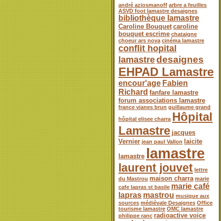
andré aziosmanoff
arbre a feuilles
ASVD foot lamastre desaignes
bibliothèque lamastre
Caroline Bouquet
caroline
bouquet escrime
chataigne
choeur ars nova
cinéma lamastre
conflit hopital
desaignes
lamastre
EHPAD Lamastre
encour'age
Fabien
Richard
fanfare lamastre
forum associations lamastre
france vianes brun
guillaume grand
Hôpital
hôpital elisee charra
Lamastre
jacques
Vernier
laicite
jean paul Vallon
lamastre
lamastre
laurent jouvet
lettre
maison charra
du Mastrou
marie
marie café
cafe lapras st basile
lapras
mastrou
musique aux
sources
médiévale Desaignes
Office
tourisme lamastre
OMC lamastre
radioactive voice
philippe ranc