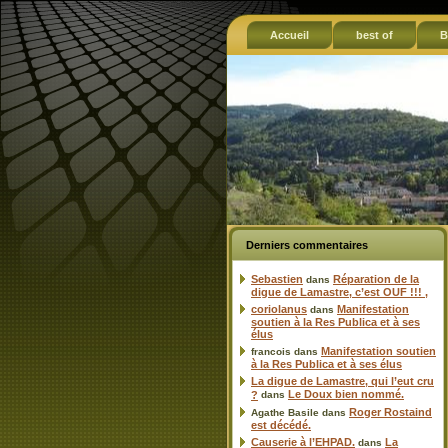
Accueil
best of
B
Derniers commentaires
Sebastien
Réparation de la
dans
digue de Lamastre, c’est OUF !!! ,
coriolanus
Manifestation
dans
soutien à la Res Publica et à ses
élus
Manifestation soutien
francois
dans
à la Res Publica et à ses élus
La digue de Lamastre, qui l’eut cru
Le Doux bien nommé.
?
dans
Roger Rostaind
Agathe Basile
dans
est décédé.
Causerie à l’EHPAD.
La
dans