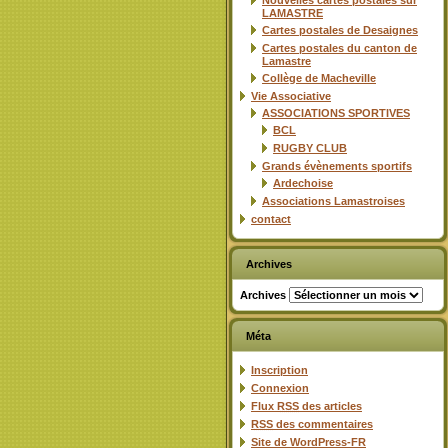
Nouvelles cartes postales sur
LAMASTRE
Cartes postales de Desaignes
Cartes postales du canton de
Lamastre
Collège de Macheville
Vie Associative
ASSOCIATIONS SPORTIVES
BCL
RUGBY CLUB
Grands évènements sportifs
Ardechoise
Associations Lamastroises
contact
Archives
Archives
Méta
Inscription
Connexion
Flux
RSS
des articles
RSS
des commentaires
Site de WordPress-FR