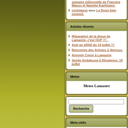
semaine mémorielle de Francine
Maous et Nanette Kaufmann.
coriolanus
Le Doux bien
dans
nommé.
Articles récents
Réparation de la digue de
Lamastre, c’est OUF !!! ,
Axel au défilé du 14 juillet !!!
Rencontre des Artistes à Vernoux.
Antonin Crenn à Lamastre
Soirée Andalouse à Désaignes. 19
juillet
Meteo
Meteo Lamastre
Mots-clefs