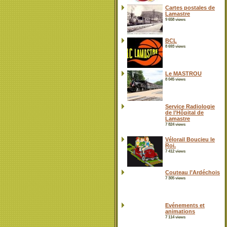
Cartes postales de
Lamastre
9 658 views
BCL
8 693 views
Le MASTROU
8 045 views
Service Radiologie
de l’Hôpital de
Lamastre
7 824 views
Vélorail Boucieu le
Roi.
7 412 views
Couteau l’Ardéchois
7 305 views
Evénements et
animations
7 114 views