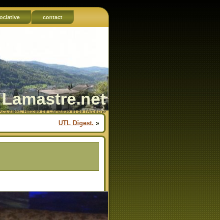
ociative
contact
Lamastre.net
Actualités, Histoire de Lamastre et de l'Ardèche
UTL Digest.
»