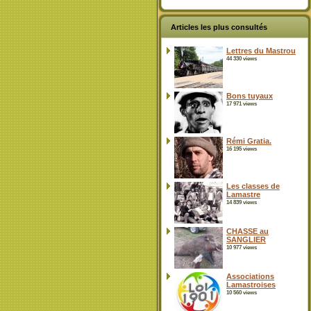
Articles les plus consultés
Lettres du Mastrou
44 330 views
Bons tuyaux
17 971 views
Rémi Gratia.
16 195 views
Les classes de
Lamastre
14 839 views
CHASSE au
SANGLIER
10 977 views
Associations
Lamastroises
10 560 views