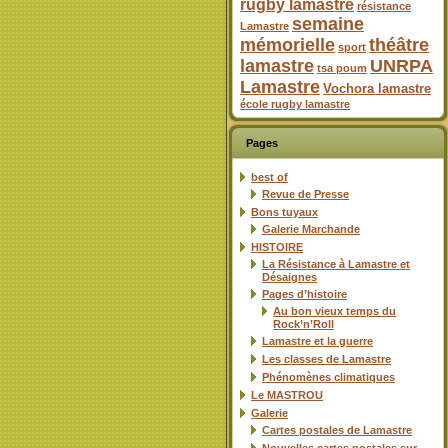
rugby lamastre
résistance
semaine
Lamastre
mémorielle
théâtre
sport
lamastre
UNRPA
tsa poum
Lamastre
Vochora lamastre
école rugby lamastre
Pages
best of
Revue de Presse
Bons tuyaux
Galerie Marchande
HISTOIRE
La Résistance à Lamastre et
Désaignes
Pages d’histoire
Au bon vieux temps du
Rock’n’Roll
Lamastre et la guerre
Les classes de Lamastre
Phénomènes climatiques
Le MASTROU
Galerie
Cartes postales de Lamastre