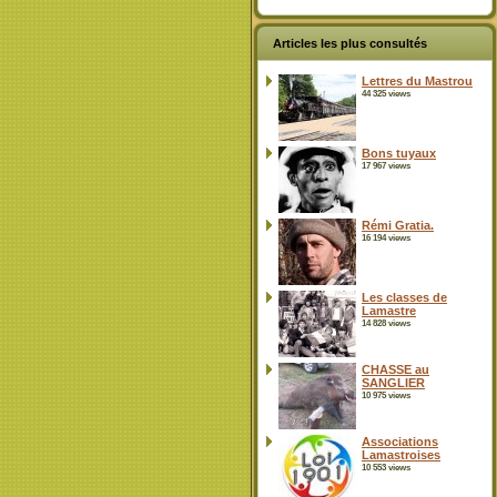
Articles les plus consultés
Lettres du Mastrou
44 325 views
Bons tuyaux
17 967 views
Rémi Gratia.
16 194 views
Les classes de
Lamastre
14 828 views
CHASSE au
SANGLIER
10 975 views
Associations
Lamastroises
10 553 views