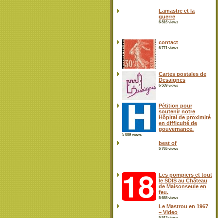
Lamastre et la
guerre
6 816 views
contact
6 771 views
Cartes postales de
Desaignes
6 509 views
Pétition pour
soutenir notre
Hôpital de proximité
en difficulté de
gouvernance.
5 889 views
best of
5 765 views
Les pompiers et tout
le SDIS au Château
de Maisonseule en
feu.
5 658 views
Le Mastrou en 1967
– Video
5 513 views