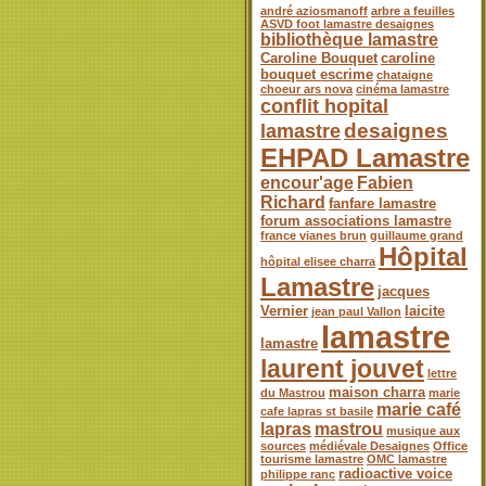
andré aziosmanoff
arbre a feuilles
ASVD foot lamastre desaignes
bibliothèque lamastre
Caroline Bouquet
caroline
bouquet escrime
chataigne
choeur ars nova
cinéma lamastre
conflit hopital
desaignes
lamastre
EHPAD Lamastre
encour'age
Fabien
Richard
fanfare lamastre
forum associations lamastre
france vianes brun
guillaume grand
Hôpital
hôpital elisee charra
Lamastre
jacques
Vernier
laicite
jean paul Vallon
lamastre
lamastre
laurent jouvet
lettre
maison charra
du Mastrou
marie
marie café
cafe lapras st basile
lapras
mastrou
musique aux
sources
médiévale Desaignes
Office
tourisme lamastre
OMC lamastre
radioactive voice
philippe ranc