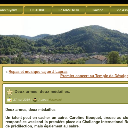
ons tuyaux
HISTOIRE
Le MASTROU
Galerie
Vie Ass
«
Repas et musique cajun à Lapras
Premier concert au Temple de Désai
Deux armes, deux médailles.
27 mai 2016 |
Auteur:
Raymond
Deux armes, deux médailles
Un talent peut en cacher un autre. Caroline Bouquet, tireuse au c
remporté ce weekend la première place du Challenge international 
de prédilection, mais également au sabre.