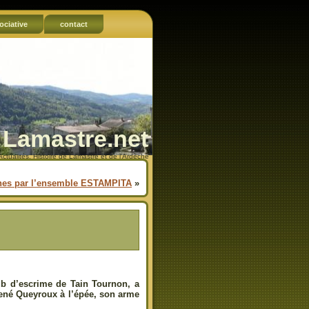
ociative
contact
Lamastre.net
Actualités, Histoire de Lamastre et de l'Ardèche
gnes par l’ensemble ESTAMPITA
»
lub d’escrime de Tain Tournon, a
René Queyroux à l’épée, son arme