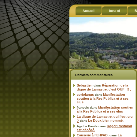
Accueil
best of
B
Derniers commentaires
Sebastien
Réparation de la
dans
digue de Lamastre, c’est OUF !!! ,
coriolanus
Manifestation
dans
soutien à la Res Publica et à ses
élus
Manifestation soutien
francois
dans
à la Res Publica et à ses élus
La digue de Lamastre, qui l’eut cru
Le Doux bien nommé.
?
dans
Roger Rostaind
Agathe Basile
dans
est décédé.
Causerie à l’EHPAD.
La
dans