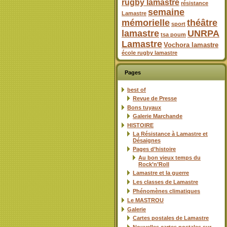
rugby lamastre
résistance
semaine
Lamastre
mémorielle
théâtre
sport
lamastre
UNRPA
tsa poum
Lamastre
Vochora lamastre
école rugby lamastre
Pages
best of
Revue de Presse
Bons tuyaux
Galerie Marchande
HISTOIRE
La Résistance à Lamastre et
Désaignes
Pages d’histoire
Au bon vieux temps du
Rock’n’Roll
Lamastre et la guerre
Les classes de Lamastre
Phénomènes climatiques
Le MASTROU
Galerie
Cartes postales de Lamastre