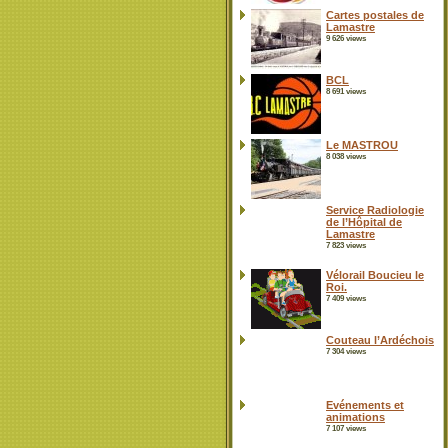
Cartes postales de
Lamastre
9 626 views
BCL
8 691 views
Le MASTROU
8 038 views
Service Radiologie
de l’Hôpital de
Lamastre
7 823 views
Vélorail Boucieu le
Roi.
7 409 views
Couteau l’Ardéchois
7 304 views
Evénements et
animations
7 107 views