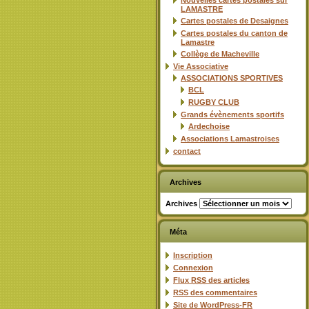
Nouvelles cartes postales sur
LAMASTRE
Cartes postales de Desaignes
Cartes postales du canton de
Lamastre
Collège de Macheville
Vie Associative
ASSOCIATIONS SPORTIVES
BCL
RUGBY CLUB
Grands évènements sportifs
Ardechoise
Associations Lamastroises
contact
Archives
Archives
Méta
Inscription
Connexion
Flux
RSS
des articles
RSS
des commentaires
Site de WordPress-FR