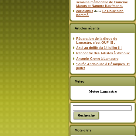
semaine mémorielle de Francine
Maous et Nanette Kaufmann.
coriolanus
Le Doux bien
dans
nommé.
Articles récents
Réparation de la digue de
Lamastre, c’est OUF !!! ,
Axel au défilé du 14 juillet !!!
Rencontre des Artistes à Vernoux.
Antonin Crenn à Lamastre
Soirée Andalouse à Désaignes. 19
juillet
Meteo
Meteo Lamastre
Mots-clefs