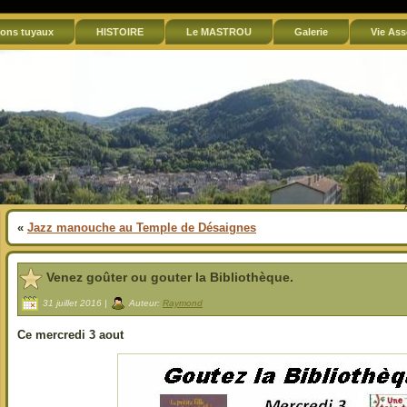
ons tuyaux
HISTOIRE
Le MASTROU
Galerie
Vie Ass
«
Jazz manouche au Temple de Désaignes
Venez goûter ou gouter la Bibliothèque.
31 juillet 2016 |
Auteur:
Raymond
Ce mercredi 3 aout