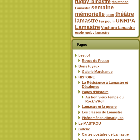
rugby lamastre
résistance
semaine
Lamastre
mémorielle
théâtre
sport
lamastre
UNRPA
tsa poum
Lamastre
Vochora lamastre
école rugby lamastre
Pages
best of
Revue de Presse
Bons tuyaux
Galerie Marchande
HISTOIRE
La Résistance à Lamastre et
Désaignes
Pages d’histoire
Au bon vieux temps du
Rock’n’Roll
Lamastre et la guerre
Les classes de Lamastre
Phénomènes climatiques
Le MASTROU
Galerie
Cartes postales de Lamastre