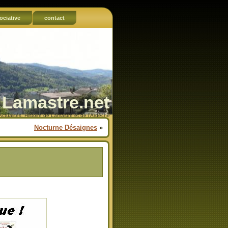
ociative
contact
Lamastre.net
Actualités, Histoire de Lamastre et de l'Ardèche
Nocturne Désaignes
»