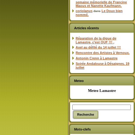
semaine mémorielle de Francine
Maous et Nanette Kaufmann.
coriolanus
Le Doux bien
dans
nommé.
Articles récents
Réparation de la digue de
Lamastre, c’est OUF !!! ,
Axel au défilé du 14 juillet !!!
Rencontre des Artistes à Vernoux.
Antonin Crenn à Lamastre
Soirée Andalouse à Désaignes. 19
juillet
Meteo
Meteo Lamastre
Mots-clefs