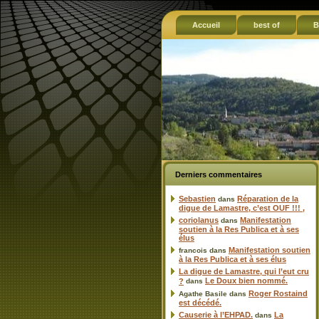
Accueil
best of
B
Derniers commentaires
Sebastien
Réparation de la
dans
digue de Lamastre, c’est OUF !!! ,
coriolanus
Manifestation
dans
soutien à la Res Publica et à ses
élus
Manifestation soutien
francois
dans
à la Res Publica et à ses élus
La digue de Lamastre, qui l’eut cru
Le Doux bien nommé.
?
dans
Roger Rostaind
Agathe Basile
dans
est décédé.
Causerie à l’EHPAD.
La
dans