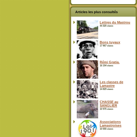
Articles les plus consultés
Lettres du Mastrou
44 325 views
Bons tuyaux
17 967 views
Rémi Gratia.
16 194 views
Les classes de
Lamastre
14 829 views
CHASSE au
SANGLIER
10 975 views
Associations
Lamastroises
10 555 views