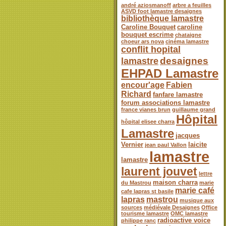
andré aziosmanoff
arbre a feuilles
ASVD foot lamastre desaignes
bibliothèque lamastre
Caroline Bouquet
caroline
bouquet escrime
chataigne
choeur ars nova
cinéma lamastre
conflit hopital
desaignes
lamastre
EHPAD Lamastre
encour'age
Fabien
Richard
fanfare lamastre
forum associations lamastre
france vianes brun
guillaume grand
Hôpital
hôpital elisee charra
Lamastre
jacques
Vernier
laicite
jean paul Vallon
lamastre
lamastre
laurent jouvet
lettre
maison charra
du Mastrou
marie
marie café
cafe lapras st basile
lapras
mastrou
musique aux
sources
médiévale Desaignes
Office
tourisme lamastre
OMC lamastre
radioactive voice
philippe ranc