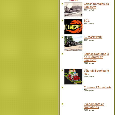
Cartes postales de
Lamastre
9 634 views
BCL
8 691 views
Le MASTROU
8 039 views
Service Radiologie
de l’Hôpital de
Lamastre
7 823 views
Vélorail Boucieu le
Roi.
7 409 views
Couteau l’Ardéchois
7 304 views
Evénements et
animations
7 108 views