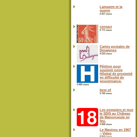
Lamastre et la
guerre
6 817 views
contact
6 771 views
Cartes postales de
Desaignes
6 510 views
Pétition pour
soutenir notre
Hôpital de proximité
en difficulté de
gouvernance.
5 889 views
best of
5 765 views
Les pompiers et tout
le SDIS au Château
de Maisonseule en
feu.
5 658 views
Le Mastrou en 1967
– Video
5 513 views