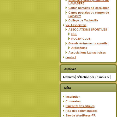
Nouvelles cartes postales sur
LAMASTRE
Cartes postales de Desaignes
Cartes postales du canton de
Lamastre
Collège de Macheville
Vie Associative
ASSOCIATIONS SPORTIVES
BCL
RUGBY CLUB
Grands évènements sportifs
Ardechoise
Associations Lamastroises
contact
Archives
Archives
Méta
Inscription
Connexion
Flux
RSS
des articles
RSS
des commentaires
Site de WordPress-FR