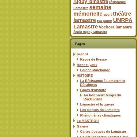
rugby lamastre
résistance
semaine
Lamastre
mémorielle
théâtre
sport
lamastre
UNRPA
tsa poum
Lamastre
Vochora lamastre
école rugby lamastre
Pages
best of
Revue de Presse
Bons tuyaux
Galerie Marchande
HISTOIRE
La Résistance à Lamastre et
Désaignes
Pages d’histoire
Au bon vieux temps du
Rock’n’Roll
Lamastre et la guerre
Les classes de Lamastre
Phénomènes climatiques
Le MASTROU
Galerie
Cartes postales de Lamastre