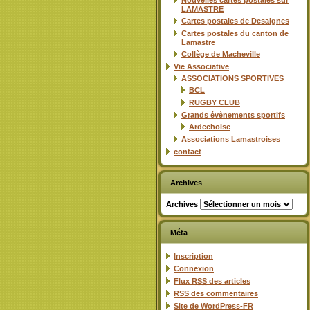
Nouvelles cartes postales sur
LAMASTRE
Cartes postales de Desaignes
Cartes postales du canton de
Lamastre
Collège de Macheville
Vie Associative
ASSOCIATIONS SPORTIVES
BCL
RUGBY CLUB
Grands évènements sportifs
Ardechoise
Associations Lamastroises
contact
Archives
Archives
Méta
Inscription
Connexion
Flux
RSS
des articles
RSS
des commentaires
Site de WordPress-FR