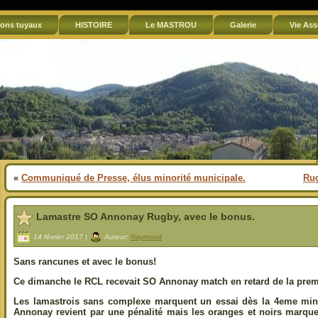
ons tuyaux
HISTOIRE
Le MASTROU
Galerie
Vie Ass
«
Communiqué de Presse, élus minorité municipale.
Rug
Lamastre SO Annonay Rugby, avec le bonus.
14 février 2017 |
Auteur:
Raymond
Sans rancunes et avec le bonus!
Ce dimanche le RCL recevait SO Annonay match en retard de la premi
Les lamastrois sans complexe marquent un essai dès la 4eme minu
Annonay revient par une pénalité mais les oranges et noirs marque