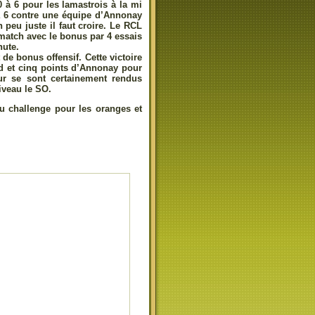
0 à 6 pour les lamastrois à la mi
 à 6 contre une équipe d’Annonay
 peu juste il faut croire. Le RCL
match avec le bonus par 4 essais
nute.
e bonus offensif. Cette victoire
nd et cinq points d’Annonay pour
our se sont certainement rendus
iveau le SO.
u challenge pour les oranges et