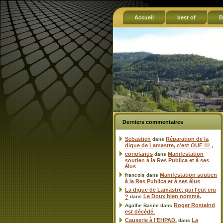
Accueil
best of
B
Derniers commentaires
Sebastien
Réparation de la
dans
digue de Lamastre, c’est OUF !!! ,
coriolanus
Manifestation
dans
soutien à la Res Publica et à ses
élus
Manifestation soutien
francois
dans
à la Res Publica et à ses élus
La digue de Lamastre, qui l’eut cru
Le Doux bien nommé.
?
dans
Roger Rostaind
Agathe Basile
dans
est décédé.
Causerie à l’EHPAD.
La
dans