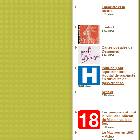
Lamastre et la
guerre
6 817 views
contact
6 772 views
Cartes postales de
Desaignes
6 513 views
Pétition pour
soutenir notre
Hôpital de proximité
en difficulté de
gouvernance.
5 891 views
best of
5 768 views
Les pompiers et tout
le SDIS au Château
de Maisonseule en
feu.
5 660 views
Le Mastrou en 1967
– Video
5 515 views