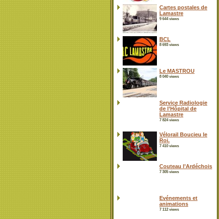
Cartes postales de
Lamastre
9 644 views
BCL
8 693 views
Le MASTROU
8 040 views
Service Radiologie
de l’Hôpital de
Lamastre
7 824 views
Vélorail Boucieu le
Roi.
7 410 views
Couteau l’Ardéchois
7 305 views
Evénements et
animations
7 112 views