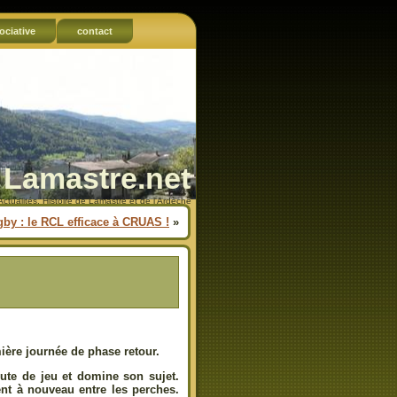
ociative
contact
Lamastre.net
Actualités, Histoire de Lamastre et de l'Ardèche
by : le RCL efficace à CRUAS !
»
ère journée de phase retour.
te de jeu et domine son sujet.
nt à nouveau entre les perches.