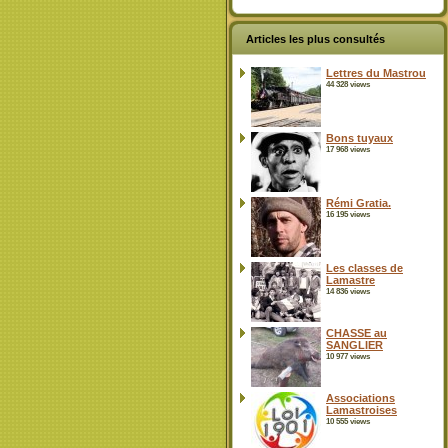
Articles les plus consultés
Lettres du Mastrou
44 328 views
Bons tuyaux
17 968 views
Rémi Gratia.
16 195 views
Les classes de
Lamastre
14 836 views
CHASSE au
SANGLIER
10 977 views
Associations
Lamastroises
10 555 views