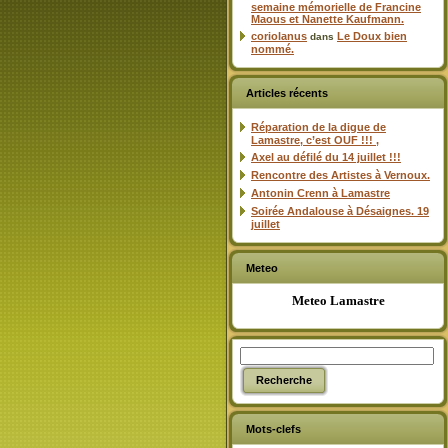
semaine mémorielle de Francine
Maous et Nanette Kaufmann.
coriolanus
Le Doux bien
dans
nommé.
Articles récents
Réparation de la digue de
Lamastre, c’est OUF !!! ,
Axel au défilé du 14 juillet !!!
Rencontre des Artistes à Vernoux.
Antonin Crenn à Lamastre
Soirée Andalouse à Désaignes. 19
juillet
Meteo
Meteo Lamastre
Mots-clefs