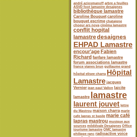
andré aziosmanoff
arbre a feuilles
ASVD foot lamastre desaignes
bibliothèque lamastre
Caroline Bouquet
caroline
bouquet escrime
chataigne
choeur ars nova
cinéma lamastre
conflit hopital
desaignes
lamastre
EHPAD Lamastre
encour'age
Fabien
Richard
fanfare lamastre
forum associations lamastre
france vianes brun
guillaume grand
Hôpital
hôpital elisee charra
Lamastre
jacques
Vernier
laicite
jean paul Vallon
lamastre
lamastre
laurent jouvet
lettre
maison charra
du Mastrou
marie
marie café
cafe lapras st basile
lapras
mastrou
musique aux
sources
médiévale Desaignes
Office
tourisme lamastre
OMC lamastre
radioactive voice
philippe ranc