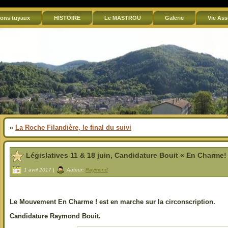
ons tuyaux
HISTOIRE
Le MASTROU
Galerie
Vie Ass
«
La Roche Filandière, le final du suivi
Législatives 11 & 18 juin, Candidature Bouit « En Charme!
1 avril 2017 |
Auteur:
Raymond
Le Mouvement En Charme ! est en marche sur la circonscription.
Candidature Raymond Bouit.