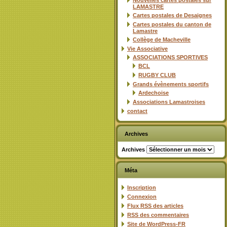
Nouvelles cartes postales sur
LAMASTRE
Cartes postales de Desaignes
Cartes postales du canton de
Lamastre
Collège de Macheville
Vie Associative
ASSOCIATIONS SPORTIVES
BCL
RUGBY CLUB
Grands évènements sportifs
Ardechoise
Associations Lamastroises
contact
Archives
Archives
Méta
Inscription
Connexion
Flux
RSS
des articles
RSS
des commentaires
Site de WordPress-FR