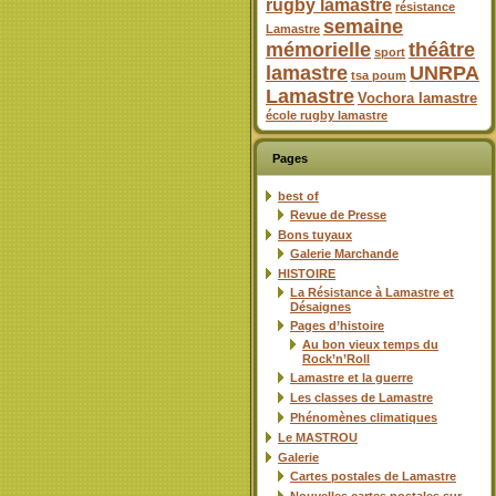
rugby lamastre
résistance
semaine
Lamastre
mémorielle
théâtre
sport
lamastre
UNRPA
tsa poum
Lamastre
Vochora lamastre
école rugby lamastre
Pages
best of
Revue de Presse
Bons tuyaux
Galerie Marchande
HISTOIRE
La Résistance à Lamastre et
Désaignes
Pages d’histoire
Au bon vieux temps du
Rock’n’Roll
Lamastre et la guerre
Les classes de Lamastre
Phénomènes climatiques
Le MASTROU
Galerie
Cartes postales de Lamastre