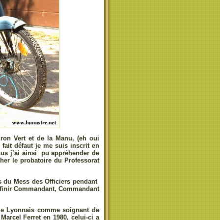
ron Vert et de la Manu, (eh oui
ait défaut je me suis inscrit en
sus j’ai ainsi pu appréhender de
her le probatoire du Professorat
irs du Mess des Officiers pendant
our finir Commandant, Commandant
que Lyonnais comme soignant de
arcel Ferret en 1980, celui-ci a