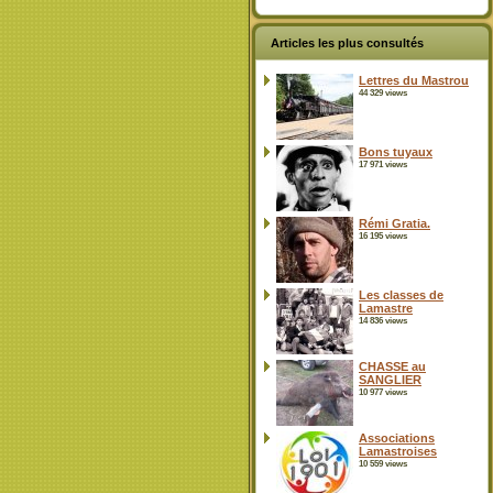
Articles les plus consultés
Lettres du Mastrou
44 329 views
Bons tuyaux
17 971 views
Rémi Gratia.
16 195 views
Les classes de
Lamastre
14 836 views
CHASSE au
SANGLIER
10 977 views
Associations
Lamastroises
10 559 views