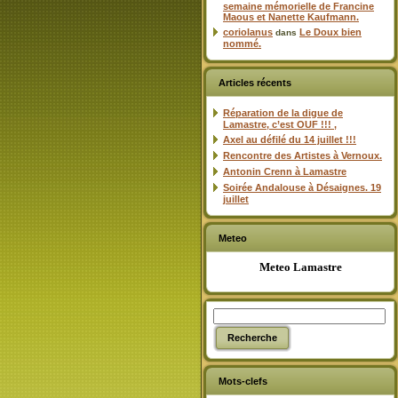
semaine mémorielle de Francine
Maous et Nanette Kaufmann.
coriolanus
Le Doux bien
dans
nommé.
Articles récents
Réparation de la digue de
Lamastre, c’est OUF !!! ,
Axel au défilé du 14 juillet !!!
Rencontre des Artistes à Vernoux.
Antonin Crenn à Lamastre
Soirée Andalouse à Désaignes. 19
juillet
Meteo
Meteo Lamastre
Mots-clefs