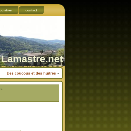
ociative
contact
Lamastre.net
Actualités, Histoire de Lamastre et de l'Ardèche
Des coucous et des huitres
»
 »