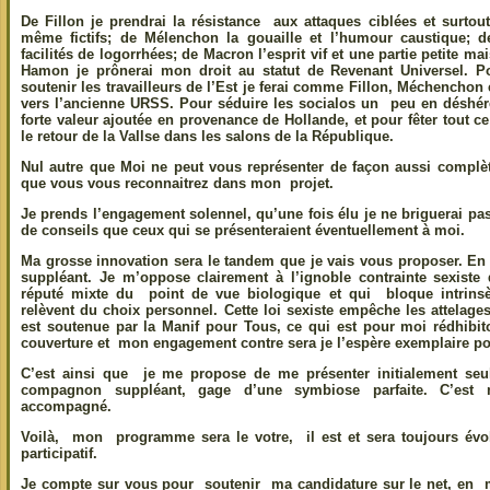
De Fillon je prendrai la résistance aux attaques ciblées et surtout
même fictifs; de Mélenchon la gouaille et l’humour caustique; d
facilités de logorrhées; de Macron l’esprit vif et une partie petite mai
Hamon je prônerai mon droit au statut de Revenant Universel. 
soutenir les travailleurs de l’Est je ferai comme Fillon, Méchenchon
vers l’ancienne URSS. Pour séduire les socialos un peu en déshére
forte valeur ajoutée en provenance de Hollande, et pour fêter tout ce 
le retour de la Vallse dans les salons de la République.
Nul autre que Moi ne peut vous représenter de façon aussi complète
que vous vous reconnaitrez dans mon projet.
Je prends l’engagement solennel, qu’une fois élu je ne briguerai pa
de conseils que ceux qui se présenteraient éventuellement à moi.
Ma grosse innovation sera le tandem que je vais vous proposer. En e
suppléant. Je m’oppose clairement à l’ignoble contrainte sexist
réputé mixte du point de vue biologique et qui bloque intrinsèq
relèvent du choix personnel. Cette loi sexiste empêche les attela
est soutenue par la Manif pour Tous, ce qui est pour moi rédhibito
couverture et mon engagement contre sera je l’espère exemplaire pou
C’est ainsi que je me propose de me présenter initialement 
compagnon suppléant, gage d’une symbiose parfaite. C’est 
accompagné.
Voilà, mon programme sera le votre, il est et sera toujours évolu
participatif.
Je compte sur vous pour soutenir ma candidature sur le net, en 