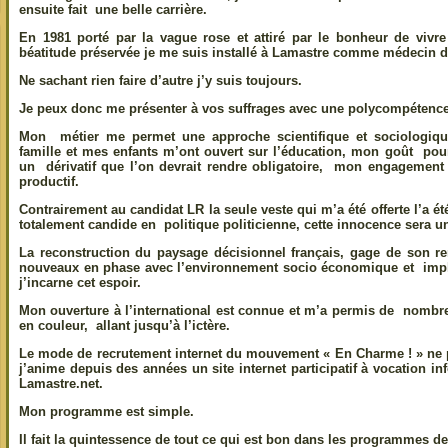
ensuite fait une belle carrière.
En 1981 porté par la vague rose et attiré par le bonheur de viv
béatitude préservée je me suis installé à Lamastre comme médecin d
Ne sachant rien faire d’autre j’y suis toujours.
Je peux donc me présenter à vos suffrages avec une polycompétence
Mon métier me permet une approche scientifique et sociologi
famille et mes enfants m’ont ouvert sur l’éducation, mon goût pour
un dérivatif que l’on devrait rendre obligatoire, mon engagement 
productif.
Contrairement au candidat LR la seule veste qui m’a été offerte l’a ét
totalement candide en politique politicienne, cette innocence sera u
La reconstruction du paysage décisionnel français, gage de son r
nouveaux en phase avec l’environnement socio économique et impl
j’incarne cet espoir.
Mon ouverture à l’international est connue et m’a permis de nombr
en couleur, allant jusqu’à l’ictère.
Le mode de recrutement internet du mouvement « En Charme ! » ne
j’anime depuis des années un site internet participatif à vocation inf
Lamastre.net.
Mon programme est simple.
Il fait la quintessence de tout ce qui est bon dans les programmes de