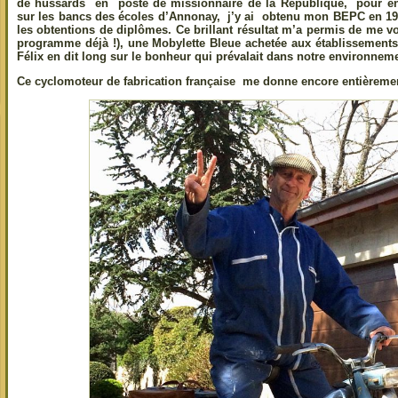
de hussards en poste de missionnaire de la République, pour ens
sur les bancs des écoles d’Annonay, j’y ai obtenu mon BEPC en 196
les obtentions de diplômes. Ce brillant résultat m’a permis de me vo
programme déjà !), une Mobylette Bleue achetée aux établissements
Félix en dit long sur le bonheur qui prévalait dans notre environnem
Ce cyclomoteur de fabrication française me donne encore entièrement