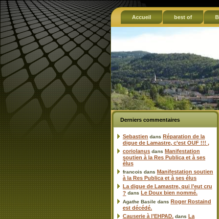
Accueil
best of
B
Derniers commentaires
Sebastien
Réparation de la
dans
digue de Lamastre, c’est OUF !!! ,
coriolanus
Manifestation
dans
soutien à la Res Publica et à ses
élus
Manifestation soutien
francois
dans
à la Res Publica et à ses élus
La digue de Lamastre, qui l’eut cru
Le Doux bien nommé.
?
dans
Roger Rostaind
Agathe Basile
dans
est décédé.
Causerie à l’EHPAD.
La
dans