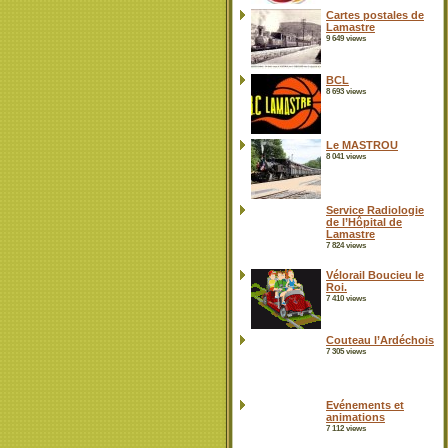
Cartes postales de
Lamastre
9 649 views
BCL
8 693 views
Le MASTROU
8 041 views
Service Radiologie
de l’Hôpital de
Lamastre
7 824 views
Vélorail Boucieu le
Roi.
7 410 views
Couteau l’Ardéchois
7 305 views
Evénements et
animations
7 112 views