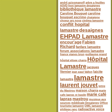
andré aziosmanoff
arbre a feuilles
ASVD foot lamastre desaignes
bibliothèque lamastre
Caroline Bouquet
caroline
bouquet escrime
chataigne
choeur ars nova
cinéma lamastre
conflit hopital
desaignes
lamastre
EHPAD Lamastre
encour'age
Fabien
Richard
fanfare lamastre
forum associations lamastre
france vianes brun
guillaume grand
Hôpital
hôpital elisee charra
Lamastre
jacques
Vernier
laicite
jean paul Vallon
lamastre
lamastre
laurent jouvet
lettre
maison charra
du Mastrou
marie
marie café
cafe lapras st basile
lapras
mastrou
musique aux
sources
médiévale Desaignes
Office
tourisme lamastre
OMC lamastre
radioactive voice
philippe ranc