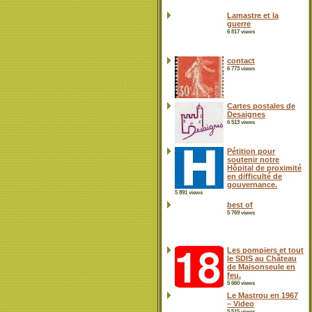
Lamastre et la
guerre
6 817 views
contact
6 773 views
Cartes postales de
Desaignes
6 513 views
Pétition pour
soutenir notre
Hôpital de proximité
en difficulté de
gouvernance.
5 891 views
best of
5 769 views
Les pompiers et tout
le SDIS au Château
de Maisonseule en
feu.
5 660 views
Le Mastrou en 1967
– Video
5 515 views