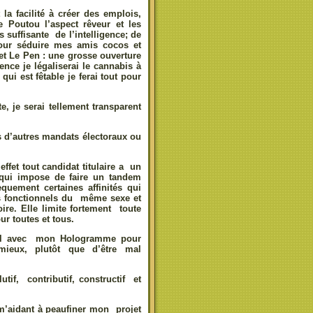
 la facilité à créer des emplois,
e Poutou l’aspect rêveur et les
s suffisante de l’intelligence; de
Pour séduire mes amis cocos et
 et Le Pen : une grosse ouverture
nce je légaliserai le cannabis à
qui est fêtable je ferai tout pour
, je serai tellement transparent
s d’autres mandats électoraux ou
ffet tout candidat titulaire a un
e qui impose de faire un tandem
uement certaines affinités qui
ges fonctionnels du même sexe et
ire. Elle limite fortement toute
r toutes et tous.
seul avec mon Hologramme pour
mieux, plutôt que d’être mal
tif, contributif, constructif et
m’aidant à peaufiner mon projet