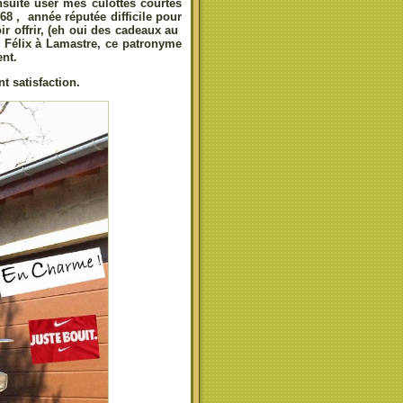
uite user mes culottes courtes
8 , année réputée difficile pour
ir offrir, (eh oui des cadeaux au
 Félix à Lamastre, ce patronyme
ent.
 satisfaction.