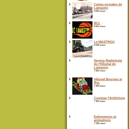
Cartes postales de
Lamastre
9 629 views
BCL
8 691 views
Le MASTROU
8 038 views
Service Radiologie
de l’Hôpital de
Lamastre
7 823 views
Vélorail Boucieu le
Roi.
7 409 views
Couteau l’Ardéchois
7 304 views
Evénements et
animations
7 108 views