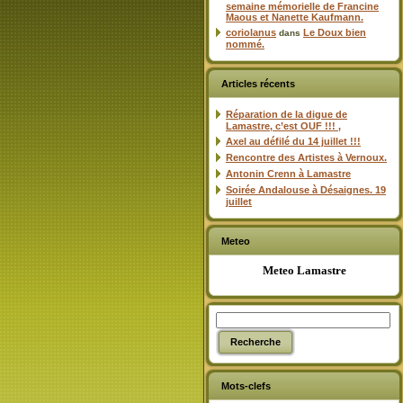
semaine mémorielle de Francine
Maous et Nanette Kaufmann.
coriolanus
Le Doux bien
dans
nommé.
Articles récents
Réparation de la digue de
Lamastre, c’est OUF !!! ,
Axel au défilé du 14 juillet !!!
Rencontre des Artistes à Vernoux.
Antonin Crenn à Lamastre
Soirée Andalouse à Désaignes. 19
juillet
Meteo
Meteo Lamastre
Mots-clefs