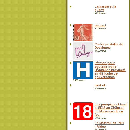
Lamastre et la
guerre
6 817 views
contact
6 771 views
Cartes postales de
Desaignes
6 510 views
Pétition pour
soutenir notre
Hôpital de proximité
en difficulté de
gouvernance.
5 889 views
best of
5 765 views
Les pompiers et tout
le SDIS au Château
de Maisonseule en
feu.
5 658 views
Le Mastrou en 1967
– Video
5 513 views