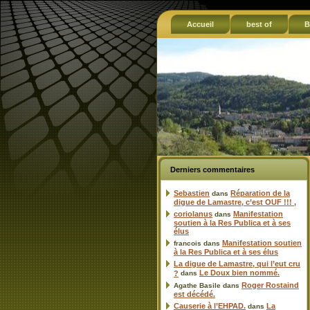
Accueil
best of
B
Derniers commentaires
Sebastien
Réparation de la
dans
digue de Lamastre, c’est OUF !!! ,
coriolanus
Manifestation
dans
soutien à la Res Publica et à ses
élus
Manifestation soutien
francois
dans
à la Res Publica et à ses élus
La digue de Lamastre, qui l’eut cru
Le Doux bien nommé.
?
dans
Roger Rostaind
Agathe Basile
dans
est décédé.
Causerie à l’EHPAD.
La
dans