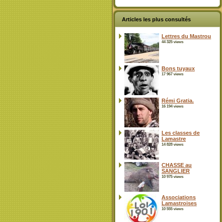
Articles les plus consultés
Lettres du Mastrou
44 325 views
Bons tuyaux
17 967 views
Rémi Gratia.
16 194 views
Les classes de
Lamastre
14 828 views
CHASSE au
SANGLIER
10 975 views
Associations
Lamastroises
10 555 views