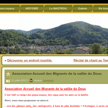
ons tuyaux
HISTOIRE
Le MASTROU
Galerie
Vie Ass
«
Découvrez un endroit insolite.
Récital de chant au Tem
Association Accueil des Migrants de la vallée du Doux
11 juillet 2017 |
Auteur:
Raymond
Association Accueil des Migrants de la vallée du Doux
C’est l’été! Le temps des pique-niques, des repas avec les amis ou la famille.
Alors, nous vous proposons ce mois-ci:
– soit des gâteaux salés, des ratchapoulis, à base de pâte feuilletée + 3 fromages: à servir en