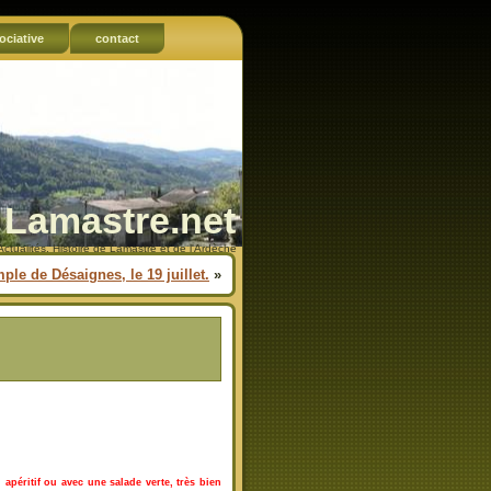
ociative
contact
Lamastre.net
Actualités, Histoire de Lamastre et de l'Ardèche
ple de Désaignes, le 19 juillet.
»
 apéritif ou avec une salade verte, très bien