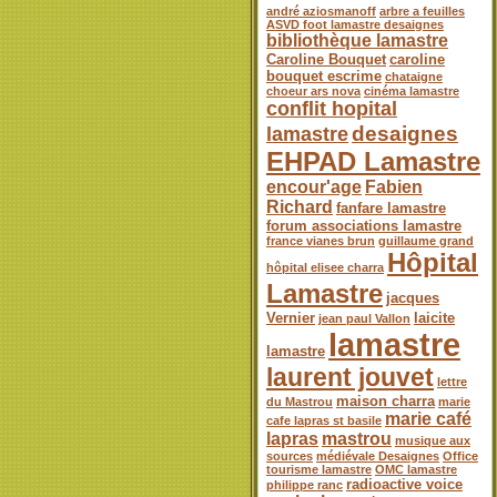
andré aziosmanoff
arbre a feuilles
ASVD foot lamastre desaignes
bibliothèque lamastre
Caroline Bouquet
caroline
bouquet escrime
chataigne
choeur ars nova
cinéma lamastre
conflit hopital
desaignes
lamastre
EHPAD Lamastre
encour'age
Fabien
Richard
fanfare lamastre
forum associations lamastre
france vianes brun
guillaume grand
Hôpital
hôpital elisee charra
Lamastre
jacques
Vernier
laicite
jean paul Vallon
lamastre
lamastre
laurent jouvet
lettre
maison charra
du Mastrou
marie
marie café
cafe lapras st basile
lapras
mastrou
musique aux
sources
médiévale Desaignes
Office
tourisme lamastre
OMC lamastre
radioactive voice
philippe ranc