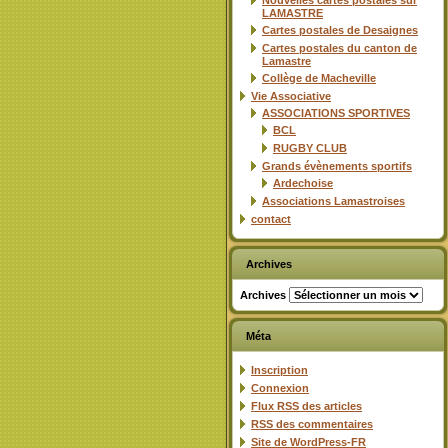
Nouvelles cartes postales sur
LAMASTRE
Cartes postales de Desaignes
Cartes postales du canton de
Lamastre
Collège de Macheville
Vie Associative
ASSOCIATIONS SPORTIVES
BCL
RUGBY CLUB
Grands évènements sportifs
Ardechoise
Associations Lamastroises
contact
Archives
Archives
Méta
Inscription
Connexion
Flux
RSS
des articles
RSS
des commentaires
Site de WordPress-FR