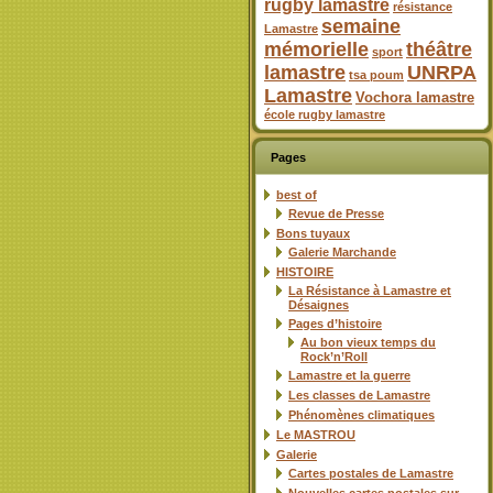
rugby lamastre
résistance
semaine
Lamastre
mémorielle
théâtre
sport
lamastre
UNRPA
tsa poum
Lamastre
Vochora lamastre
école rugby lamastre
Pages
best of
Revue de Presse
Bons tuyaux
Galerie Marchande
HISTOIRE
La Résistance à Lamastre et
Désaignes
Pages d’histoire
Au bon vieux temps du
Rock’n’Roll
Lamastre et la guerre
Les classes de Lamastre
Phénomènes climatiques
Le MASTROU
Galerie
Cartes postales de Lamastre