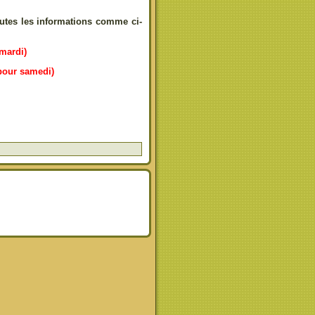
utes les informations comme ci-
mardi)
pour samedi)