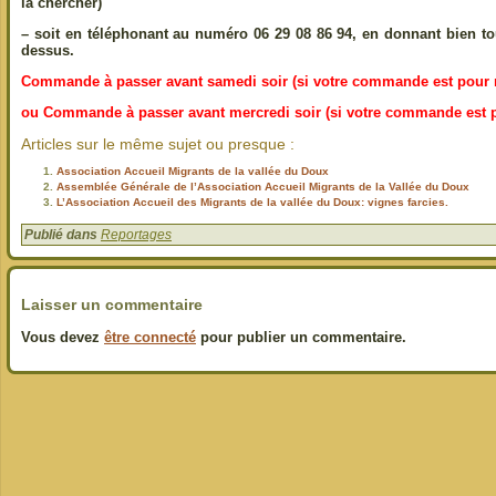
la chercher)
– soit
en téléphonant
au numéro 06 29 08 86 94, en donnant bien to
dessus.
Commande à passer avant samedi soir (si votre commande est pour 
ou Commande à passer avant mercredi soir (si votre commande est 
Articles sur le même sujet ou presque :
Association Accueil Migrants de la vallée du Doux
Assemblée Générale de l’Association Accueil Migrants de la Vallée du Doux
L’Association Accueil des Migrants de la vallée du Doux: vignes farcies.
Publié dans
Reportages
Laisser un commentaire
Vous devez
être connecté
pour publier un commentaire.