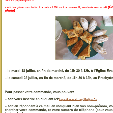
pour un pique-nique – 1€
(Ce
– soit des gâteaux aux fruits: à la noix – 1.50€- ou à la banane- 1€, excellents avec le café.
photo)
–
le mardi 18 juillet
, en fin de marché, de 11h 30 à 12h, à l’Eglise Ev
–
le samedi 22 juillet
, en fin de marché, de 11h 30 à 12h, au Presbytè
Pour passer votre commande, vous pouvez:
– soit
vous inscrire
en cliquant ici:
https://framacalc.org/fj2wQgazDn
– soit
en répondant à ce mail
en indiquant bien vos nom-prénom, vos 
chercher votre commande, et votre numéro de téléphone (pour vous 