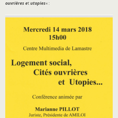
ouvrières e
t
utopies
« :