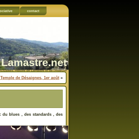
ociative
contact
Lamastre.net
Actualités, Histoire de Lamastre et de l'Ardèche
Temple de Désaignes, 1er août
»
: du blues , des standards , des