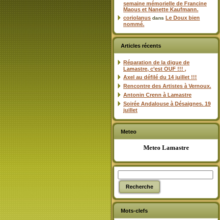
semaine mémorielle de Francine
Maous et Nanette Kaufmann.
coriolanus
Le Doux bien
dans
nommé.
Articles récents
Réparation de la digue de
Lamastre, c’est OUF !!! ,
Axel au défilé du 14 juillet !!!
Rencontre des Artistes à Vernoux.
Antonin Crenn à Lamastre
Soirée Andalouse à Désaignes. 19
juillet
Meteo
Meteo Lamastre
Mots-clefs