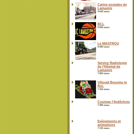
Cartes postales de
Lamastre
9 643 views
BCL
8 693 views
Le MASTROU
8 040 views
Service Radiologie
de l’Hôpital de
Lamastre
7 824 views
Vélorail Boucieu le
Roi.
7 410 views
Couteau l’Ardéchois
7 305 views
Evénements et
animations
7 110 views