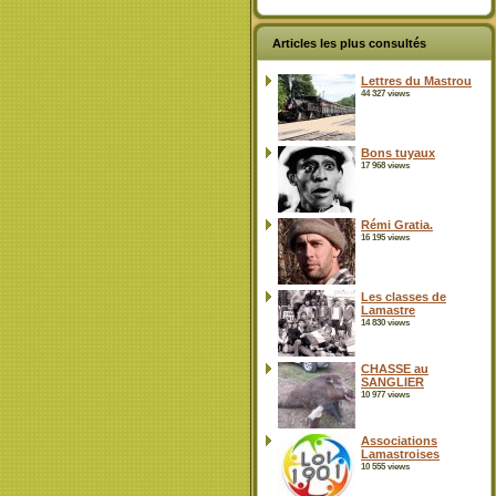
Articles les plus consultés
Lettres du Mastrou
44 327 views
Bons tuyaux
17 968 views
Rémi Gratia.
16 195 views
Les classes de
Lamastre
14 830 views
CHASSE au
SANGLIER
10 977 views
Associations
Lamastroises
10 555 views