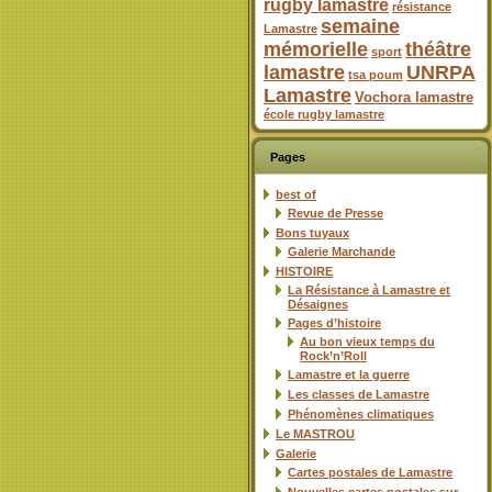
rugby lamastre
résistance
semaine
Lamastre
mémorielle
théâtre
sport
lamastre
UNRPA
tsa poum
Lamastre
Vochora lamastre
école rugby lamastre
Pages
best of
Revue de Presse
Bons tuyaux
Galerie Marchande
HISTOIRE
La Résistance à Lamastre et
Désaignes
Pages d’histoire
Au bon vieux temps du
Rock’n’Roll
Lamastre et la guerre
Les classes de Lamastre
Phénomènes climatiques
Le MASTROU
Galerie
Cartes postales de Lamastre