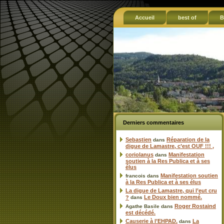
Accueil
best of
B
Derniers commentaires
Sebastien
Réparation de la
dans
digue de Lamastre, c’est OUF !!! ,
coriolanus
Manifestation
dans
soutien à la Res Publica et à ses
élus
Manifestation soutien
francois
dans
à la Res Publica et à ses élus
La digue de Lamastre, qui l’eut cru
Le Doux bien nommé.
?
dans
Roger Rostaind
Agathe Basile
dans
est décédé.
Causerie à l’EHPAD.
La
dans