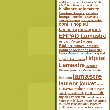
andré aziosmanoff
arbre a feuilles
ASVD foot lamastre desaignes
bibliothèque lamastre
Caroline Bouquet
caroline
bouquet escrime
chataigne
choeur ars nova
cinéma lamastre
conflit hopital
desaignes
lamastre
EHPAD Lamastre
encour'age
Fabien
Richard
fanfare lamastre
forum associations lamastre
france vianes brun
guillaume grand
Hôpital
hôpital elisee charra
Lamastre
jacques
Vernier
laicite
jean paul Vallon
lamastre
lamastre
laurent jouvet
lettre
maison charra
du Mastrou
marie
marie café
cafe lapras st basile
lapras
mastrou
musique aux
sources
médiévale Desaignes
Office
tourisme lamastre
OMC lamastre
radioactive voice
philippe ranc