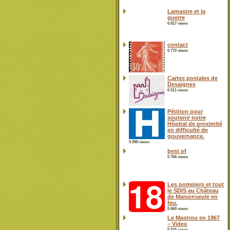
Lamastre et la
guerre
6 817 views
contact
6 772 views
Cartes postales de
Desaignes
6 511 views
Pétition pour
soutenir notre
Hôpital de proximité
en difficulté de
gouvernance.
5 890 views
best of
5 766 views
Les pompiers et tout
le SDIS au Château
de Maisonseule en
feu.
5 660 views
Le Mastrou en 1967
– Video
5 515 views