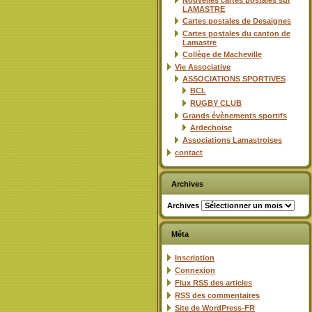
Nouvelles cartes postales sur
LAMASTRE
Cartes postales de Desaignes
Cartes postales du canton de
Lamastre
Collège de Macheville
Vie Associative
ASSOCIATIONS SPORTIVES
BCL
RUGBY CLUB
Grands évènements sportifs
Ardechoise
Associations Lamastroises
contact
Archives
Archives
Méta
Inscription
Connexion
Flux
RSS
des articles
RSS
des commentaires
Site de WordPress-FR