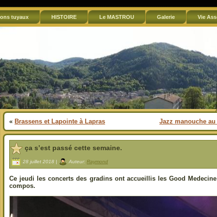
ons tuyaux
HISTOIRE
Le MASTROU
Galerie
Vie Ass
«
Brassens et Lapointe à Lapras
Jazz manouche au 
ça s’est passé cette semaine.
28 juillet 2018 |
Auteur:
Raymond
Ce jeudi les concerts des gradins ont accueillis les Good Medecine
compos.