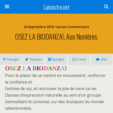
Lamastre.net
23 Septembre 2018 • Aucun Commentaire
OSEZ LA BIODANZA!, Aux Nonières.
Partager
Tweeter
Épingler
E-mail
SMS
O
S
E
Z
L
A
B
I
O
D
A
N
Z
A
!
Pour le plaisir de se mettre en mouvement, renforcer
la confiance et
l’estime de soi, et retrouver la joie de vivre sa vie.
Danses d’expression naturelle au sein d’un groupe
bienveillant et convivial, sur des musiques du monde
sélectionnées.