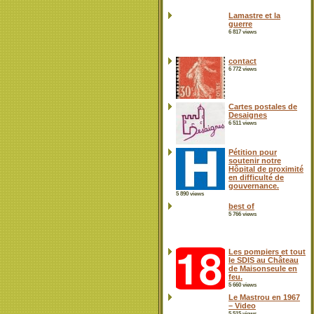
Lamastre et la
guerre
6 817 views
contact
6 772 views
Cartes postales de
Desaignes
6 511 views
Pétition pour
soutenir notre
Hôpital de proximité
en difficulté de
gouvernance.
5 890 views
best of
5 766 views
Les pompiers et tout
le SDIS au Château
de Maisonseule en
feu.
5 660 views
Le Mastrou en 1967
– Video
5 515 views