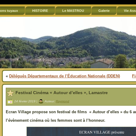
ons tuyaux
HISTOIRE
Le MASTROU
Galerie
Vie Ass
«
Délégués Départementaux de l’Éducation Nationale (DDEN)
Fi
Festival Cinéma « Autour d’elles », Lamastre
24 février 2019 |
Auteur:
Raymond
Ecran Village propose son festival de films « Autour d’elles » du 6 a
l’évènement cinéma où les femmes sont à l’honneur.