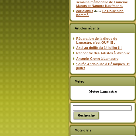
semaine mémorielle de Francine
Maous et Nanette Kaufmann.
coriolanus
Le Doux bien
dans
nommé.
Articles récents
Réparation de la digue de
Lamastre, c’est OUF !!! ,
Axel au défilé du 14 juillet !!!
Rencontre des Artistes à Vernoux.
Antonin Crenn à Lamastre
Soirée Andalouse à Désaignes. 19
juillet
Meteo
Meteo Lamastre
Mots-clefs