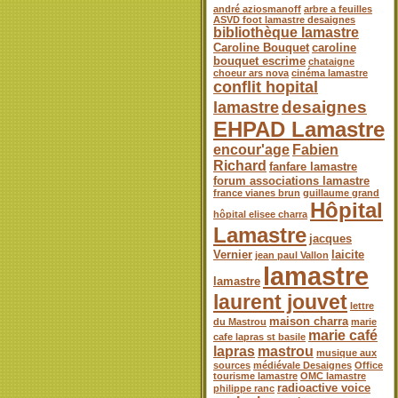
andré aziosmanoff
arbre a feuilles
ASVD foot lamastre desaignes
bibliothèque lamastre
Caroline Bouquet
caroline
bouquet escrime
chataigne
choeur ars nova
cinéma lamastre
conflit hopital
desaignes
lamastre
EHPAD Lamastre
encour'age
Fabien
Richard
fanfare lamastre
forum associations lamastre
france vianes brun
guillaume grand
Hôpital
hôpital elisee charra
Lamastre
jacques
Vernier
laicite
jean paul Vallon
lamastre
lamastre
laurent jouvet
lettre
maison charra
du Mastrou
marie
marie café
cafe lapras st basile
lapras
mastrou
musique aux
sources
médiévale Desaignes
Office
tourisme lamastre
OMC lamastre
radioactive voice
philippe ranc