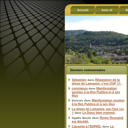
Accueil
best of
B
Derniers commentaires
Sebastien
Réparation de la
dans
digue de Lamastre, c’est OUF !!! ,
coriolanus
Manifestation
dans
soutien à la Res Publica et à ses
élus
Manifestation soutien
francois
dans
à la Res Publica et à ses élus
La digue de Lamastre, qui l’eut cru
Le Doux bien nommé.
?
dans
Roger Rostaind
Agathe Basile
dans
est décédé.
Causerie à l’EHPAD.
La
dans