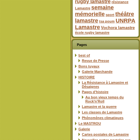
rugby lamastre
résistance
semaine
Lamastre
mémorielle
théâtre
sport
lamastre
UNRPA
tsa poum
Lamastre
Vochora lamastre
école rugby lamastre
Pages
best of
Revue de Presse
Bons tuyaux
Galerie Marchande
HISTOIRE
La Résistance à Lamastre et
Désaignes
Pages d’histoire
Au bon vieux temps du
Rock’n’Roll
Lamastre et la guerre
Les classes de Lamastre
Phénomènes climatiques
Le MASTROU
Galerie
Cartes postales de Lamastre