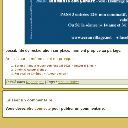
possibilité de restauration sur place, moment propice au partage.
Articles sur le même sujet ou presque :
Écran Village a réussi son festival 2023 « Autour d’Elles »
Cinéma: Autour d’elles
Festival de Cinéma : « Autour d’elles »
Publié dans
Reportages
| Tags :
autour d'elles
Laisser un commentaire
Vous devez
être connecté
pour publier un commentaire.