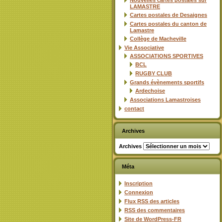
Nouvelles cartes postales sur
LAMASTRE
Cartes postales de Desaignes
Cartes postales du canton de
Lamastre
Collège de Macheville
Vie Associative
ASSOCIATIONS SPORTIVES
BCL
RUGBY CLUB
Grands évènements sportifs
Ardechoise
Associations Lamastroises
contact
Archives
Archives
Méta
Inscription
Connexion
Flux
RSS
des articles
RSS
des commentaires
Site de WordPress-FR