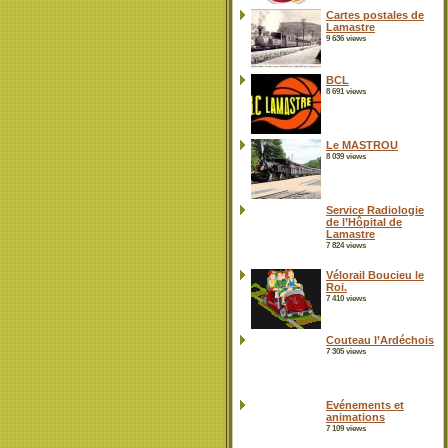
Cartes postales de
Lamastre
9 636 views
BCL
8 691 views
Le MASTROU
8 039 views
Service Radiologie
de l’Hôpital de
Lamastre
7 824 views
Vélorail Boucieu le
Roi.
7 410 views
Couteau l’Ardéchois
7 305 views
Evénements et
animations
7 109 views