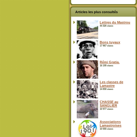
Articles les plus consultés
Lettres du Mastrou
44 326 views
Bons tuyaux
17 967 views
Rémi Gratia.
16 195 views
Les classes de
Lamastre
14 830 views
CHASSE au
SANGLIER
10 977 views
Associations
Lamastroises
10 555 views