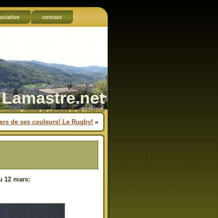
ociative
contact
Lamastre.net
Actualités, Histoire de Lamastre et de l'Ardèche
ers de ses couleurs! Le Rugby!
»
u 12 mars: