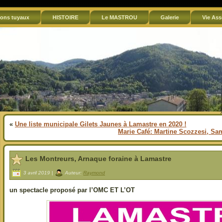
ons tuyaux
HISTOIRE
Le MASTROU
Galerie
Vie Ass
«
Une liste municipale Gilets Jaunes à Lamastre en 2020 !
Marie Café: Martine Scozzesi, Sa
Les Montreurs, Arnaque foraine à Lamastre
3 avril 2019 |
Auteur:
Raymond
un spectacle proposé par l’OMC ET L’OT