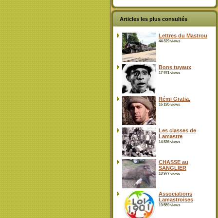
Articles les plus consultés
Lettres du Mastrou
44 329 views
Bons tuyaux
17 971 views
Rémi Gratia.
16 195 views
Les classes de
Lamastre
14 836 views
CHASSE au
SANGLIER
10 977 views
Associations
Lamastroises
10 559 views