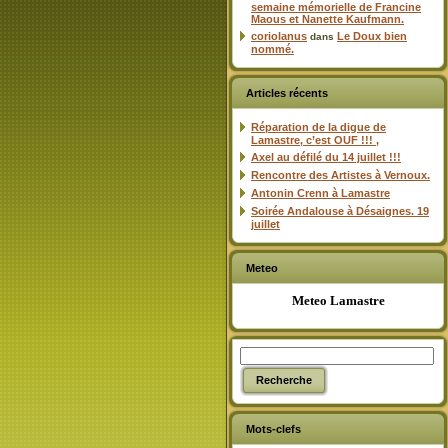
semaine mémorielle de Francine
Maous et Nanette Kaufmann.
coriolanus
Le Doux bien
dans
nommé.
Articles récents
Réparation de la digue de
Lamastre, c’est OUF !!! ,
Axel au défilé du 14 juillet !!!
Rencontre des Artistes à Vernoux.
Antonin Crenn à Lamastre
Soirée Andalouse à Désaignes. 19
juillet
Meteo
Meteo Lamastre
Mots-clefs