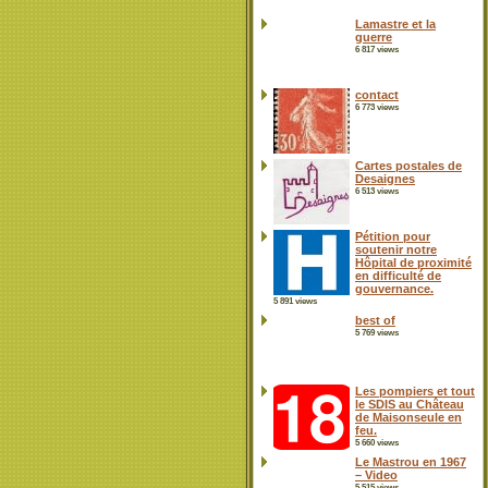
Lamastre et la
guerre
6 817 views
contact
6 773 views
Cartes postales de
Desaignes
6 513 views
Pétition pour
soutenir notre
Hôpital de proximité
en difficulté de
gouvernance.
5 891 views
best of
5 769 views
Les pompiers et tout
le SDIS au Château
de Maisonseule en
feu.
5 660 views
Le Mastrou en 1967
– Video
5 515 views