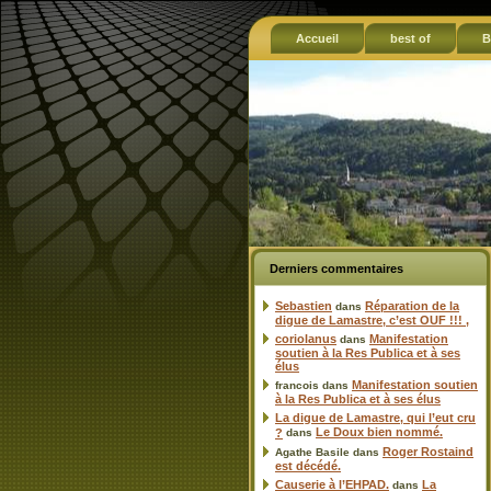
Accueil
best of
B
Derniers commentaires
Sebastien
Réparation de la
dans
digue de Lamastre, c’est OUF !!! ,
coriolanus
Manifestation
dans
soutien à la Res Publica et à ses
élus
Manifestation soutien
francois
dans
à la Res Publica et à ses élus
La digue de Lamastre, qui l’eut cru
Le Doux bien nommé.
?
dans
Roger Rostaind
Agathe Basile
dans
est décédé.
Causerie à l’EHPAD.
La
dans