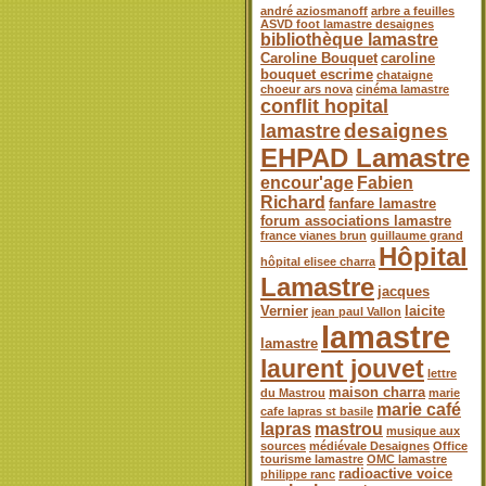
andré aziosmanoff
arbre a feuilles
ASVD foot lamastre desaignes
bibliothèque lamastre
Caroline Bouquet
caroline
bouquet escrime
chataigne
choeur ars nova
cinéma lamastre
conflit hopital
desaignes
lamastre
EHPAD Lamastre
encour'age
Fabien
Richard
fanfare lamastre
forum associations lamastre
france vianes brun
guillaume grand
Hôpital
hôpital elisee charra
Lamastre
jacques
Vernier
laicite
jean paul Vallon
lamastre
lamastre
laurent jouvet
lettre
maison charra
du Mastrou
marie
marie café
cafe lapras st basile
lapras
mastrou
musique aux
sources
médiévale Desaignes
Office
tourisme lamastre
OMC lamastre
radioactive voice
philippe ranc