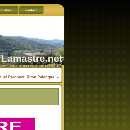
ociative
contact
Lamastre.net
Actualités, Histoire de Lamastre et de l'Ardèche
muel Péronnet, Riton Palanque.
»