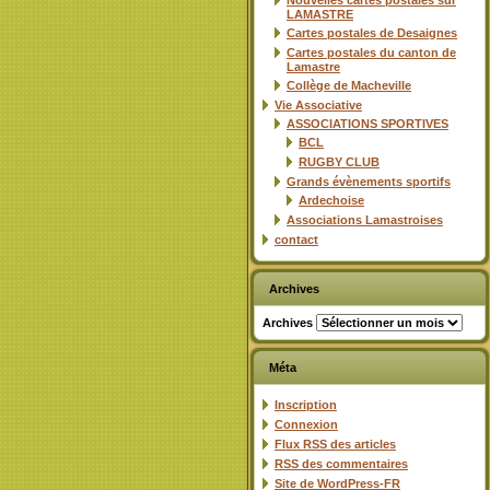
Nouvelles cartes postales sur
LAMASTRE
Cartes postales de Desaignes
Cartes postales du canton de
Lamastre
Collège de Macheville
Vie Associative
ASSOCIATIONS SPORTIVES
BCL
RUGBY CLUB
Grands évènements sportifs
Ardechoise
Associations Lamastroises
contact
Archives
Archives
Méta
Inscription
Connexion
Flux
RSS
des articles
RSS
des commentaires
Site de WordPress-FR