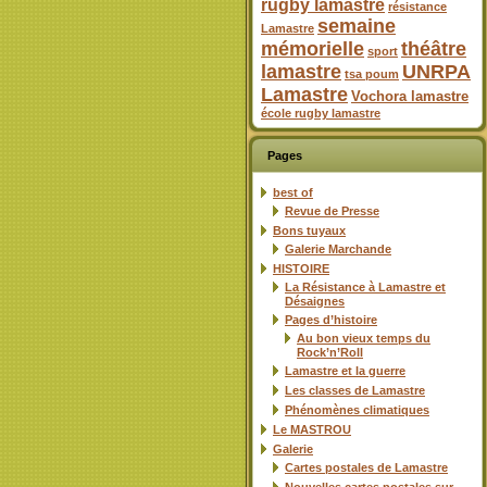
rugby lamastre
résistance
semaine
Lamastre
mémorielle
théâtre
sport
lamastre
UNRPA
tsa poum
Lamastre
Vochora lamastre
école rugby lamastre
Pages
best of
Revue de Presse
Bons tuyaux
Galerie Marchande
HISTOIRE
La Résistance à Lamastre et
Désaignes
Pages d’histoire
Au bon vieux temps du
Rock’n’Roll
Lamastre et la guerre
Les classes de Lamastre
Phénomènes climatiques
Le MASTROU
Galerie
Cartes postales de Lamastre