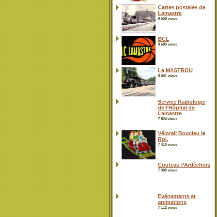
Cartes postales de
Lamastre
9 650 views
BCL
8 693 views
Le MASTROU
8 041 views
Service Radiologie
de l’Hôpital de
Lamastre
7 824 views
Vélorail Boucieu le
Roi.
7 410 views
Couteau l’Ardéchois
7 305 views
Evénements et
animations
7 112 views