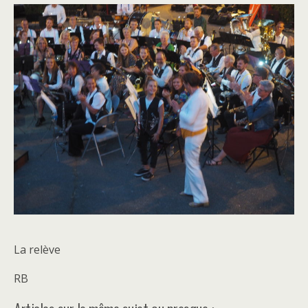
La relève
RB