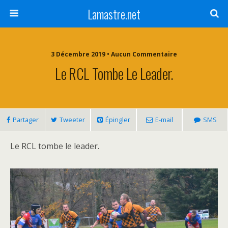
Lamastre.net
3 Décembre 2019 • Aucun Commentaire
Le RCL Tombe Le Leader.
Partager
Tweeter
Épingler
E-mail
SMS
Le RCL tombe le leader.