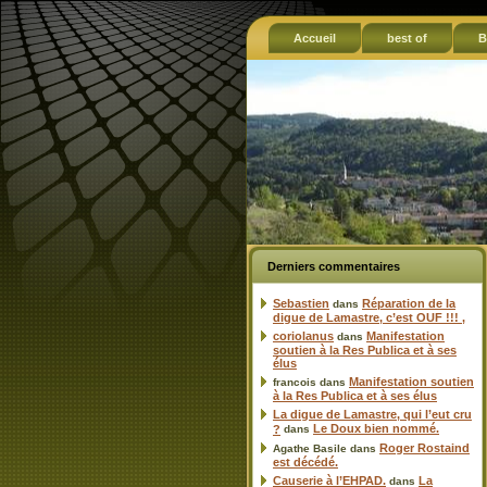
Accueil
best of
B
Derniers commentaires
Sebastien
Réparation de la
dans
digue de Lamastre, c’est OUF !!! ,
coriolanus
Manifestation
dans
soutien à la Res Publica et à ses
élus
Manifestation soutien
francois
dans
à la Res Publica et à ses élus
La digue de Lamastre, qui l’eut cru
Le Doux bien nommé.
?
dans
Roger Rostaind
Agathe Basile
dans
est décédé.
Causerie à l’EHPAD.
La
dans