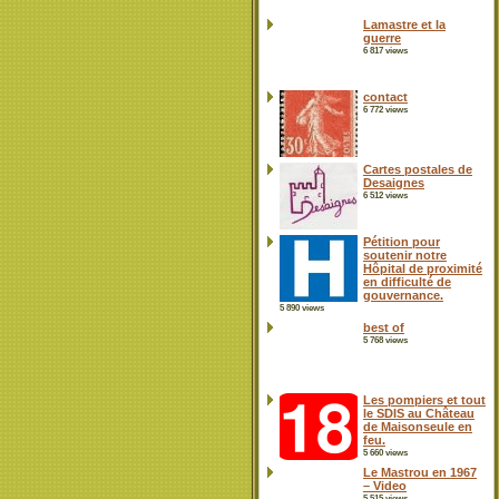
Lamastre et la
guerre
6 817 views
contact
6 772 views
Cartes postales de
Desaignes
6 512 views
Pétition pour
soutenir notre
Hôpital de proximité
en difficulté de
gouvernance.
5 890 views
best of
5 768 views
Les pompiers et tout
le SDIS au Château
de Maisonseule en
feu.
5 660 views
Le Mastrou en 1967
– Video
5 515 views