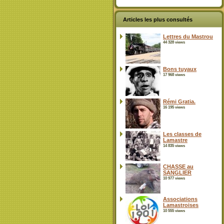
Articles les plus consultés
Lettres du Mastrou
44 328 views
Bons tuyaux
17 968 views
Rémi Gratia.
16 195 views
Les classes de
Lamastre
14 835 views
CHASSE au
SANGLIER
10 977 views
Associations
Lamastroises
10 555 views