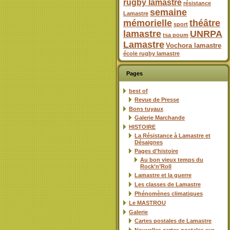
rugby lamastre
résistance
semaine
Lamastre
mémorielle
théâtre
sport
lamastre
UNRPA
tsa poum
Lamastre
Vochora lamastre
école rugby lamastre
Pages
best of
Revue de Presse
Bons tuyaux
Galerie Marchande
HISTOIRE
La Résistance à Lamastre et
Désaignes
Pages d’histoire
Au bon vieux temps du
Rock’n’Roll
Lamastre et la guerre
Les classes de Lamastre
Phénomènes climatiques
Le MASTROU
Galerie
Cartes postales de Lamastre