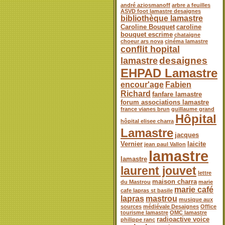
andré aziosmanoff
arbre a feuilles
ASVD foot lamastre desaignes
bibliothèque lamastre
Caroline Bouquet
caroline
bouquet escrime
chataigne
choeur ars nova
cinéma lamastre
conflit hopital
desaignes
lamastre
EHPAD Lamastre
encour'age
Fabien
Richard
fanfare lamastre
forum associations lamastre
france vianes brun
guillaume grand
Hôpital
hôpital elisee charra
Lamastre
jacques
Vernier
laicite
jean paul Vallon
lamastre
lamastre
laurent jouvet
lettre
maison charra
du Mastrou
marie
marie café
cafe lapras st basile
lapras
mastrou
musique aux
sources
médiévale Desaignes
Office
tourisme lamastre
OMC lamastre
radioactive voice
philippe ranc