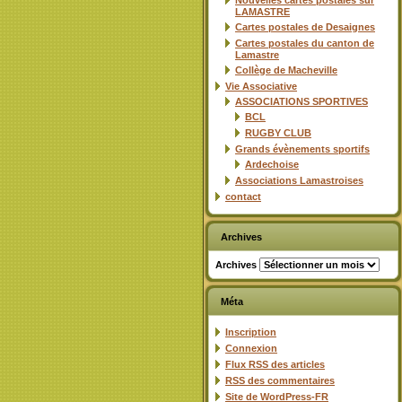
Nouvelles cartes postales sur
LAMASTRE
Cartes postales de Desaignes
Cartes postales du canton de
Lamastre
Collège de Macheville
Vie Associative
ASSOCIATIONS SPORTIVES
BCL
RUGBY CLUB
Grands évènements sportifs
Ardechoise
Associations Lamastroises
contact
Archives
Archives
Méta
Inscription
Connexion
Flux
RSS
des articles
RSS
des commentaires
Site de WordPress-FR