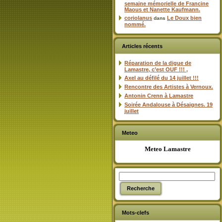
semaine mémorielle de Francine
Maous et Nanette Kaufmann.
coriolanus
Le Doux bien
dans
nommé.
Articles récents
Réparation de la digue de
Lamastre, c’est OUF !!! ,
Axel au défilé du 14 juillet !!!
Rencontre des Artistes à Vernoux.
Antonin Crenn à Lamastre
Soirée Andalouse à Désaignes. 19
juillet
Meteo
Meteo Lamastre
Mots-clefs