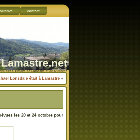
ociative
contact
Lamastre.net
Actualités, Histoire de Lamastre et de l'Ardèche
chael Lonsdale était à Lamastre
»
révues les 20 et 24 octobre pour