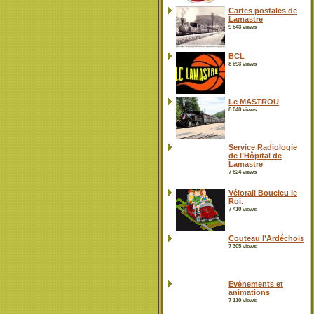
Cartes postales de
Lamastre
9 643 views
BCL
8 693 views
Le MASTROU
8 040 views
Service Radiologie
de l’Hôpital de
Lamastre
7 824 views
Vélorail Boucieu le
Roi.
7 410 views
Couteau l’Ardéchois
7 305 views
Evénements et
animations
7 110 views