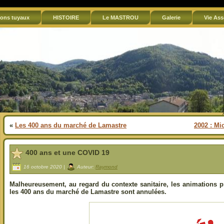
ons tuyaux
HISTOIRE
Le MASTROU
Galerie
Vie Ass
«
Les 400 ans du marché de Lamastre
2002 : Mi
400 ans et une COVID 19
16 octobre 2020 |
Auteur:
Raymond
Malheureusement, au regard du contexte sanitaire, les animations p
les 400 ans du marché de Lamastre sont annulées.