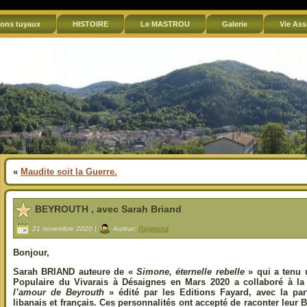
ons tuyaux
HISTOIRE
Le MASTROU
Galerie
Vie Ass
«
Maudite soit la Guerre.
BEYROUTH , avec Sarah Briand
21 novembre 2020 |
Auteur:
Raymond
Bonjour,
Sarah BRIAND
auteure de «
Simone, éternelle rebelle
» qui a tenu 
Populaire du Vivarais à Désaignes en Mars 2020 a collaboré à l
l’amour de
Beyrouth
» édité par les Editions Fayard, avec la parti
libanais et français. Ces personnalités ont accepté de raconter
leur
Be