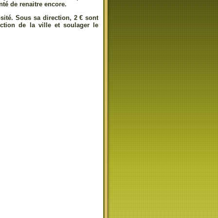
nté de renaitre encore.
osité. Sous sa direction,
2 €
sont
tion de la ville et soulager le