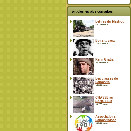
Articles les plus consultés
Lettres du Mastrou
44 330 views
Bons tuyaux
17 971 views
Rémi Gratia.
16 195 views
Les classes de
Lamastre
14 839 views
CHASSE au
SANGLIER
10 977 views
Associations
Lamastroises
10 560 views