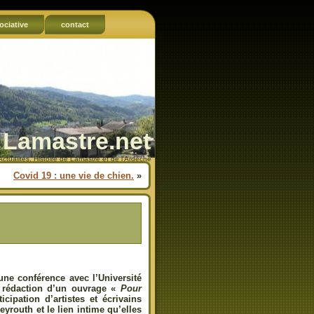
ociative
contact
Lamastre.net
Actualités, Histoire de Lamastre et de l'Ardèche
Covid 19 : une vie de chien.
»
une conférence avec l’Université
a rédaction d’un ouvrage «
Pour
cipation d’artistes et écrivains
yrouth et le lien intime qu’elles