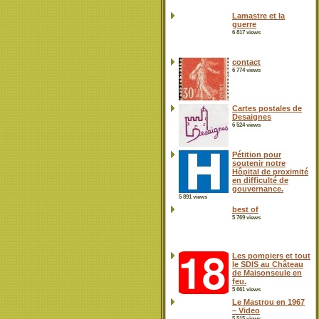
Lamastre et la
guerre
6 817 views
contact
6 774 views
Cartes postales de
Desaignes
6 524 views
Pétition pour
soutenir notre
Hôpital de proximité
en difficulté de
gouvernance.
5 891 views
best of
5 769 views
Les pompiers et tout
le SDIS au Château
de Maisonseule en
feu.
5 661 views
Le Mastrou en 1967
– Video
5 515 views