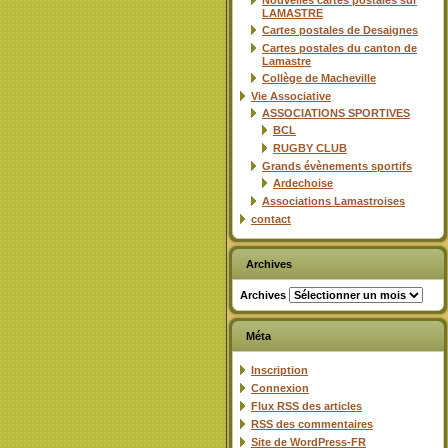
Nouvelles cartes postales sur
LAMASTRE
Cartes postales de Desaignes
Cartes postales du canton de
Lamastre
Collège de Macheville
Vie Associative
ASSOCIATIONS SPORTIVES
BCL
RUGBY CLUB
Grands évènements sportifs
Ardechoise
Associations Lamastroises
contact
Archives
Archives
Méta
Inscription
Connexion
Flux
RSS
des articles
RSS
des commentaires
Site de WordPress-FR