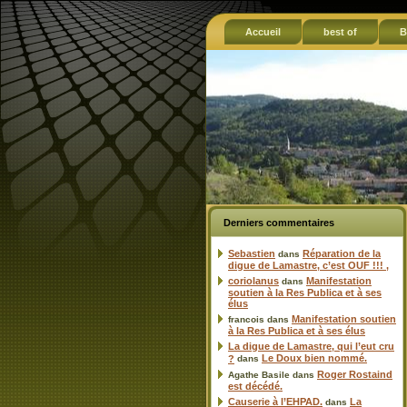
Accueil
best of
B
Derniers commentaires
Sebastien
Réparation de la
dans
digue de Lamastre, c’est OUF !!! ,
coriolanus
Manifestation
dans
soutien à la Res Publica et à ses
élus
Manifestation soutien
francois
dans
à la Res Publica et à ses élus
La digue de Lamastre, qui l’eut cru
Le Doux bien nommé.
?
dans
Roger Rostaind
Agathe Basile
dans
est décédé.
Causerie à l’EHPAD.
La
dans