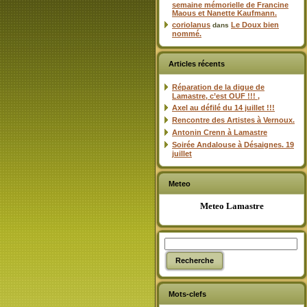
semaine mémorielle de Francine
Maous et Nanette Kaufmann.
coriolanus
Le Doux bien
dans
nommé.
Articles récents
Réparation de la digue de
Lamastre, c’est OUF !!! ,
Axel au défilé du 14 juillet !!!
Rencontre des Artistes à Vernoux.
Antonin Crenn à Lamastre
Soirée Andalouse à Désaignes. 19
juillet
Meteo
Meteo Lamastre
Mots-clefs