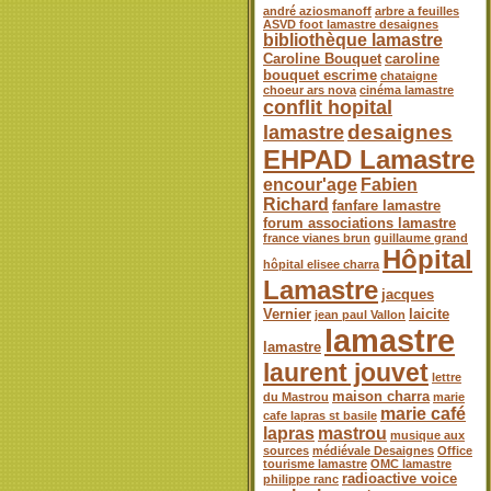
andré aziosmanoff
arbre a feuilles
ASVD foot lamastre desaignes
bibliothèque lamastre
Caroline Bouquet
caroline
bouquet escrime
chataigne
choeur ars nova
cinéma lamastre
conflit hopital
desaignes
lamastre
EHPAD Lamastre
encour'age
Fabien
Richard
fanfare lamastre
forum associations lamastre
france vianes brun
guillaume grand
Hôpital
hôpital elisee charra
Lamastre
jacques
Vernier
laicite
jean paul Vallon
lamastre
lamastre
laurent jouvet
lettre
maison charra
du Mastrou
marie
marie café
cafe lapras st basile
lapras
mastrou
musique aux
sources
médiévale Desaignes
Office
tourisme lamastre
OMC lamastre
radioactive voice
philippe ranc