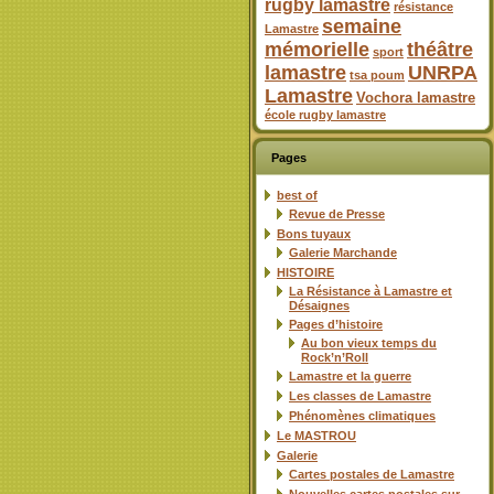
rugby lamastre
résistance
semaine
Lamastre
mémorielle
théâtre
sport
lamastre
UNRPA
tsa poum
Lamastre
Vochora lamastre
école rugby lamastre
Pages
best of
Revue de Presse
Bons tuyaux
Galerie Marchande
HISTOIRE
La Résistance à Lamastre et
Désaignes
Pages d’histoire
Au bon vieux temps du
Rock’n’Roll
Lamastre et la guerre
Les classes de Lamastre
Phénomènes climatiques
Le MASTROU
Galerie
Cartes postales de Lamastre