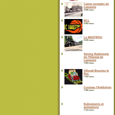
Cartes postales de
Lamastre
9 658 views
BCL
8 693 views
Le MASTROU
8 045 views
Service Radiologie
de l’Hôpital de
Lamastre
7 824 views
Vélorail Boucieu le
Roi.
7 410 views
Couteau l’Ardéchois
7 305 views
Evénements et
animations
7 114 views