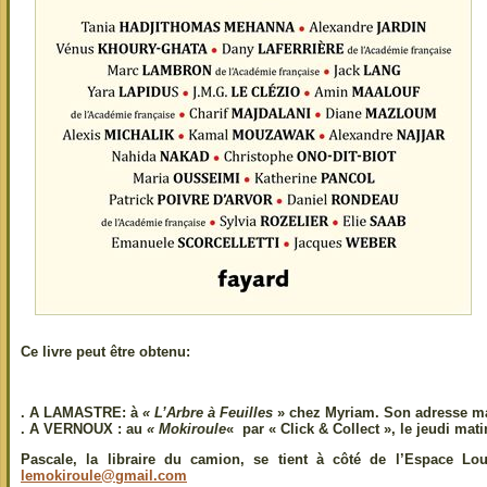
Ce livre peut être obtenu:
. A
LAMASTRE
: à
«
L’Arbre à Feuilles
» chez Myriam. Son adresse m
. A
VERNOUX
: au
«
Mokiroule
«
par «
Click & Collect »
, le
jeudi mati
Pascale, la libraire du camion, se tient à côté de l’Espace L
lemokiroule@gmail.com