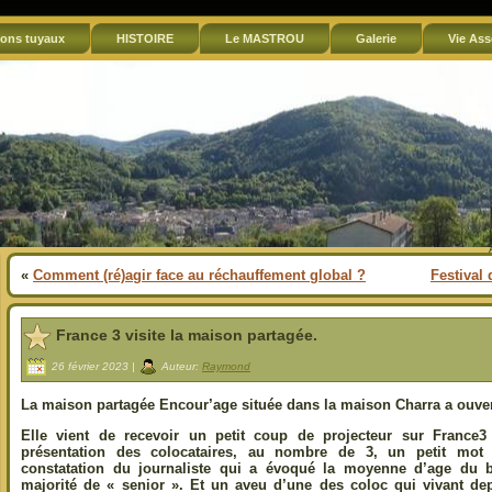
ons tuyaux
HISTOIRE
Le MASTROU
Galerie
Vie Ass
«
Comment (ré)agir face au réchauffement global ?
Festival 
France 3 visite la maison partagée.
26 février 2023 |
Auteur:
Raymond
La maison partagée Encour’age située dans la maison Charra a ouver
Elle vient de recevoir un petit coup de projecteur sur France
présentation des colocataires, au nombre de 3, un petit mot
constatation du journaliste qui a évoqué la moyenne d’age du 
majorité de « senior ». Et un aveu d’une des coloc qui vivant d