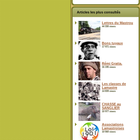
Articles les plus consultés
Lettres du Mastrou
44 330 views
Bons tuyaux
17 971 views
Rémi Gratia.
16 195 views
Les classes de
Lamastre
14 839 views
CHASSE au
SANGLIER
10 977 views
Associations
Lamastroises
10 560 views