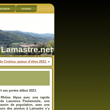
ociative
contact
Lamastre.net
Actualités, Histoire de Lamastre et de l'Ardèche
de Cinéma: autour d’elles 2023.
»
t ses portes début 2023.
3 Rhône Alpes avec une rapide
 de Laurence Peulemeule, une
bassin de population, avec une
epuis des années à Lamastre n’y