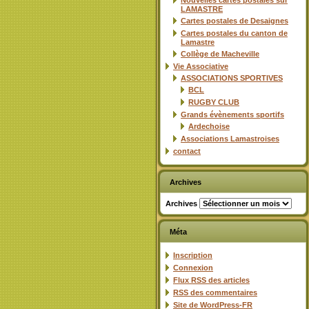
Nouvelles cartes postales sur
LAMASTRE
Cartes postales de Desaignes
Cartes postales du canton de
Lamastre
Collège de Macheville
Vie Associative
ASSOCIATIONS SPORTIVES
BCL
RUGBY CLUB
Grands évènements sportifs
Ardechoise
Associations Lamastroises
contact
Archives
Archives
Méta
Inscription
Connexion
Flux
RSS
des articles
RSS
des commentaires
Site de WordPress-FR