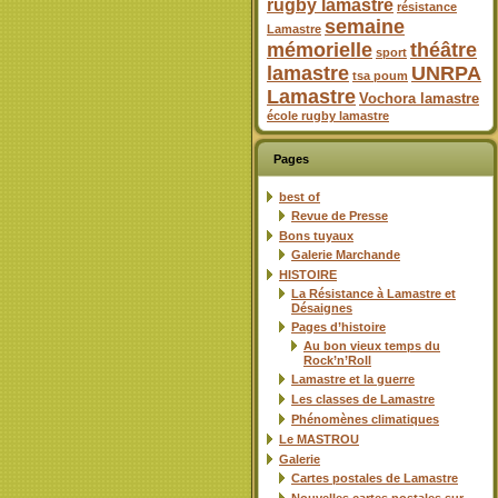
rugby lamastre
résistance
semaine
Lamastre
mémorielle
théâtre
sport
lamastre
UNRPA
tsa poum
Lamastre
Vochora lamastre
école rugby lamastre
Pages
best of
Revue de Presse
Bons tuyaux
Galerie Marchande
HISTOIRE
La Résistance à Lamastre et
Désaignes
Pages d’histoire
Au bon vieux temps du
Rock’n’Roll
Lamastre et la guerre
Les classes de Lamastre
Phénomènes climatiques
Le MASTROU
Galerie
Cartes postales de Lamastre