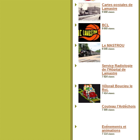
Cartes postales de
Lamastre
9 658 views
BCL
8 693 views
Le MASTROU
8 045 views
Service Radiologie
de l’Hôpital de
Lamastre
7 824 views
Vélorail Boucieu le
Roi.
7 414 views
Couteau l’Ardéchois
7 305 views
Evénements et
animations
7 114 views