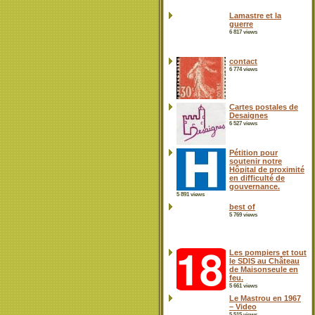
Lamastre et la
guerre
6 817 views
contact
6 774 views
Cartes postales de
Desaignes
6 527 views
Pétition pour
soutenir notre
Hôpital de proximité
en difficulté de
gouvernance.
5 891 views
best of
5 769 views
Les pompiers et tout
le SDIS au Château
de Maisonseule en
feu.
5 661 views
Le Mastrou en 1967
– Video
5 515 views