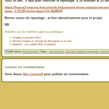
Voici le lien , il faut aller chercher le reportage à 16 minutes et 25 s
https://france3-regions.francetvinfo.fr/auvergne-rhone-alpes/progra
alpes_jt-19-20-rhone-alpes?id=4628845
Bonne vision du reportage , et bon aboutissement pour le projet.
RB
Articles sur le même sujet ou presque :
Triathlon Lamastre 2017
Récital d’orgue au Temple de Désaignes le 5 août
BASKET : Les CADETTES en FINALE
Publié dans
Reportages
| Tags :
encour'age
,
france3 maison partagée
,
maison
Laisser un commentaire
Vous devez
être connecté
pour publier un commentaire.