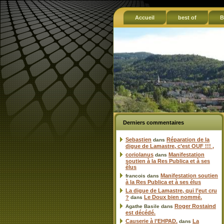
Accueil
best of
B
Derniers commentaires
Sebastien
Réparation de la
dans
digue de Lamastre, c’est OUF !!! ,
coriolanus
Manifestation
dans
soutien à la Res Publica et à ses
élus
Manifestation soutien
francois
dans
à la Res Publica et à ses élus
La digue de Lamastre, qui l’eut cru
Le Doux bien nommé.
?
dans
Roger Rostaind
Agathe Basile
dans
est décédé.
Causerie à l’EHPAD.
La
dans