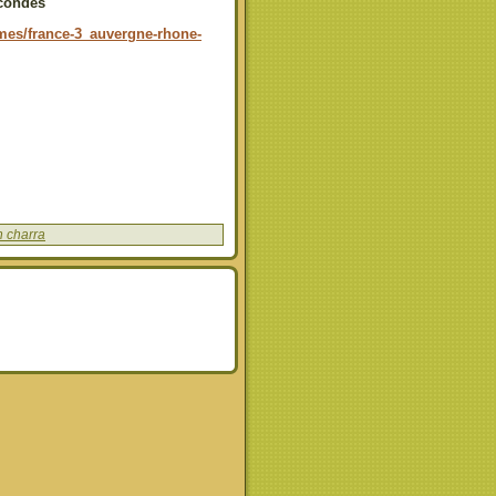
econdes
mmes/france-3_auvergne-rhone-
 charra