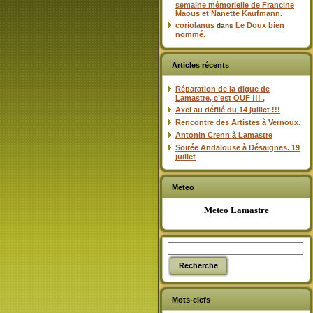
semaine mémorielle de Francine
Maous et Nanette Kaufmann.
coriolanus
Le Doux bien
dans
nommé.
Articles récents
Réparation de la digue de
Lamastre, c’est OUF !!! ,
Axel au défilé du 14 juillet !!!
Rencontre des Artistes à Vernoux.
Antonin Crenn à Lamastre
Soirée Andalouse à Désaignes. 19
juillet
Meteo
Meteo Lamastre
Mots-clefs