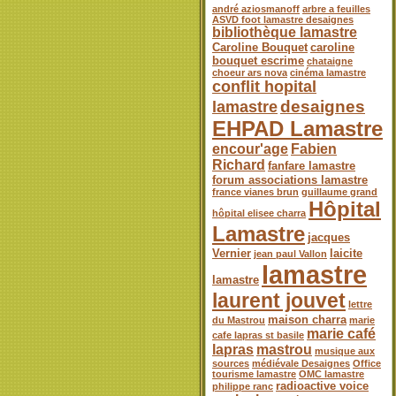
andré aziosmanoff
arbre a feuilles
ASVD foot lamastre desaignes
bibliothèque lamastre
Caroline Bouquet
caroline
bouquet escrime
chataigne
choeur ars nova
cinéma lamastre
conflit hopital
desaignes
lamastre
EHPAD Lamastre
encour'age
Fabien
Richard
fanfare lamastre
forum associations lamastre
france vianes brun
guillaume grand
Hôpital
hôpital elisee charra
Lamastre
jacques
Vernier
laicite
jean paul Vallon
lamastre
lamastre
laurent jouvet
lettre
maison charra
du Mastrou
marie
marie café
cafe lapras st basile
lapras
mastrou
musique aux
sources
médiévale Desaignes
Office
tourisme lamastre
OMC lamastre
radioactive voice
philippe ranc