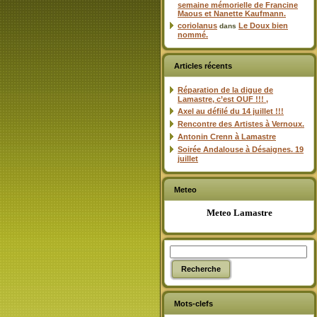
semaine mémorielle de Francine
Maous et Nanette Kaufmann.
coriolanus
Le Doux bien
dans
nommé.
Articles récents
Réparation de la digue de
Lamastre, c’est OUF !!! ,
Axel au défilé du 14 juillet !!!
Rencontre des Artistes à Vernoux.
Antonin Crenn à Lamastre
Soirée Andalouse à Désaignes. 19
juillet
Meteo
Meteo Lamastre
Mots-clefs