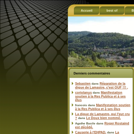
Accueil
best of
B
Derniers commentaires
Sebastien
Réparation de la
dans
digue de Lamastre, c’est OUF !!! ,
coriolanus
Manifestation
dans
soutien à la Res Publica et à ses
élus
Manifestation soutien
francois
dans
à la Res Publica et à ses élus
La digue de Lamastre, qui l’eut cru
Le Doux bien nommé.
?
dans
Roger Rostaind
Agathe Basile
dans
est décédé.
Causerie à l’EHPAD.
La
dans