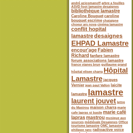
andré aziosmanoff
arbre a feuilles
ASVD foot lamastre desaignes
bibliothèque lamastre
Caroline Bouquet
caroline
bouquet escrime
chataigne
choeur ars nova
cinéma lamastre
conflit hopital
desaignes
lamastre
EHPAD Lamastre
encour'age
Fabien
Richard
fanfare lamastre
forum associations lamastre
france vianes brun
guillaume grand
Hôpital
hôpital elisee charra
Lamastre
jacques
Vernier
laicite
jean paul Vallon
lamastre
lamastre
laurent jouvet
lettre
maison charra
du Mastrou
marie
marie café
cafe lapras st basile
lapras
mastrou
musique aux
sources
médiévale Desaignes
Office
tourisme lamastre
OMC lamastre
radioactive voice
philippe ranc