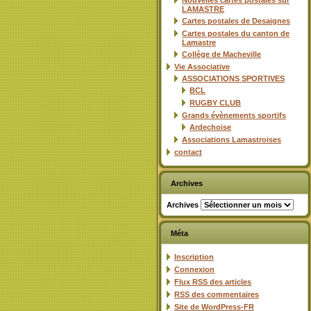
Nouvelles cartes postales sur
LAMASTRE
Cartes postales de Desaignes
Cartes postales du canton de
Lamastre
Collège de Macheville
Vie Associative
ASSOCIATIONS SPORTIVES
BCL
RUGBY CLUB
Grands évènements sportifs
Ardechoise
Associations Lamastroises
contact
Archives
Archives
Méta
Inscription
Connexion
Flux
RSS
des articles
RSS
des commentaires
Site de WordPress-FR