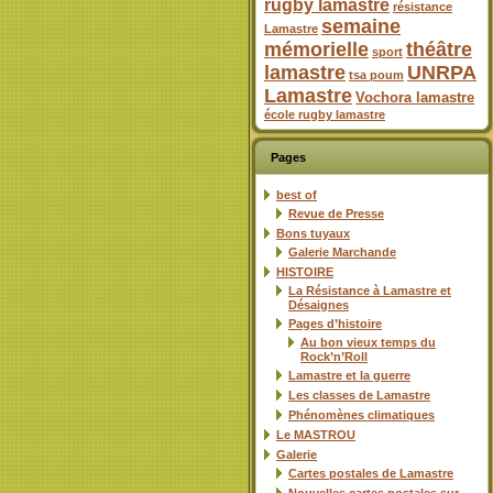
rugby lamastre
résistance
semaine
Lamastre
mémorielle
théâtre
sport
lamastre
UNRPA
tsa poum
Lamastre
Vochora lamastre
école rugby lamastre
Pages
best of
Revue de Presse
Bons tuyaux
Galerie Marchande
HISTOIRE
La Résistance à Lamastre et
Désaignes
Pages d’histoire
Au bon vieux temps du
Rock’n’Roll
Lamastre et la guerre
Les classes de Lamastre
Phénomènes climatiques
Le MASTROU
Galerie
Cartes postales de Lamastre