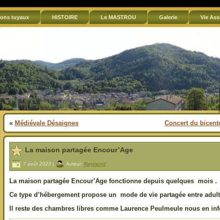
ons tuyaux
HISTOIRE
Le MASTROU
Galerie
Vie Ass
«
Médiévale Désaignes
Concert du bicent
La maison partagée Encour’Age
7 août 2023 |
Auteur:
Raymond
La maison partagée Encour’Age fonctionne depuis quelques mois .
Ce type d’hébergement propose un mode de vie partagée entre adulte
Il reste des chambres libres comme Laurence Peulmeule nous en inf