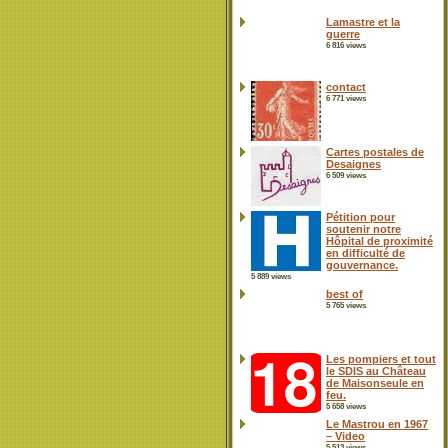
Lamastre et la
guerre
6 816 views
contact
6 771 views
Cartes postales de
Desaignes
6 509 views
Pétition pour
soutenir notre
Hôpital de proximité
en difficulté de
gouvernance.
5 889 views
best of
5 765 views
Les pompiers et tout
le SDIS au Château
de Maisonseule en
feu.
5 658 views
Le Mastrou en 1967
– Video
5 513 views