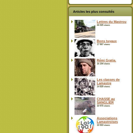
Articles les plus consultés
Lettres du Mastrou
44 325 views
Bons tuyaux
17 967 views
Rémi Gratia.
16 194 views
Les classes de
Lamastre
14 828 views
CHASSE au
SANGLIER
10 975 views
Associations
Lamastroises
10 553 views