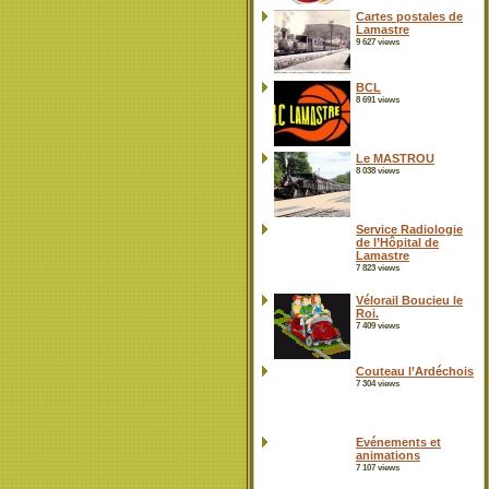
Cartes postales de
Lamastre
9 627 views
BCL
8 691 views
Le MASTROU
8 038 views
Service Radiologie
de l’Hôpital de
Lamastre
7 823 views
Vélorail Boucieu le
Roi.
7 409 views
Couteau l’Ardéchois
7 304 views
Evénements et
animations
7 107 views