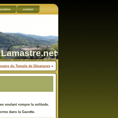
ociative
contact
Lamastre.net
Actualités, Histoire de Lamastre et de l'Ardèche
enaire du Temple de Désaignes
»
s voulant rompre la solitude.
orme dans la Gazette.