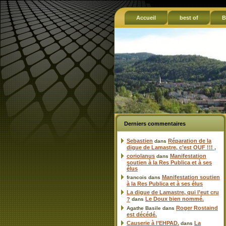
Accueil
best of
B
Derniers commentaires
Sebastien
Réparation de la
dans
digue de Lamastre, c’est OUF !!! ,
coriolanus
Manifestation
dans
soutien à la Res Publica et à ses
élus
Manifestation soutien
francois
dans
à la Res Publica et à ses élus
La digue de Lamastre, qui l’eut cru
Le Doux bien nommé.
?
dans
Roger Rostaind
Agathe Basile
dans
est décédé.
Causerie à l’EHPAD.
La
dans