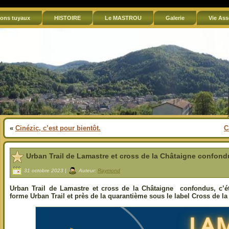
ons tuyaux
HISTOIRE
Le MASTROU
Galerie
Vie Ass
«
Cinézic, c’est pour bientôt.
C
Urban Trail de Lamastre et cross de la Châtaigne confond
31 octobre 2023 |
Auteur:
Raymond
Urban Trail de Lamastre et cross de la Châtaigne confondus, c’éta
forme Urban Trail et près de la quarantième sous le label Cross de la