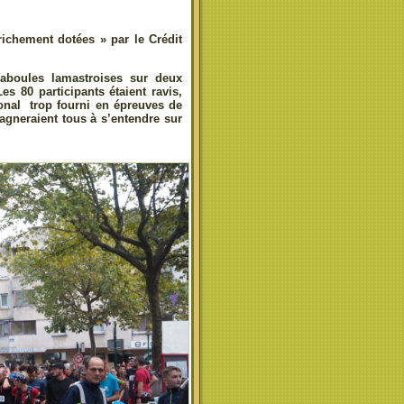
richement dotées » par le Crédit
traboules lamastroises sur deux
s 80 participants étaient ravis,
ional trop fourni en épreuves de
gagneraient tous à s’entendre sur