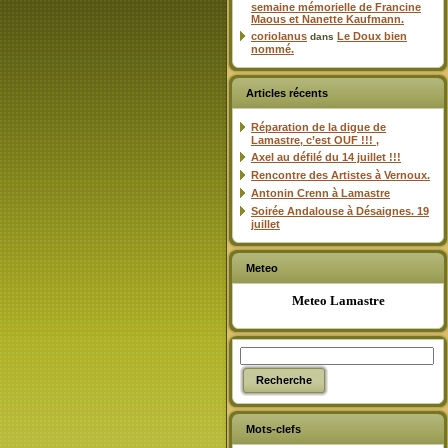
semaine mémorielle de Francine
Maous et Nanette Kaufmann.
coriolanus
Le Doux bien
dans
nommé.
Articles récents
Réparation de la digue de
Lamastre, c’est OUF !!! ,
Axel au défilé du 14 juillet !!!
Rencontre des Artistes à Vernoux.
Antonin Crenn à Lamastre
Soirée Andalouse à Désaignes. 19
juillet
Meteo
Meteo Lamastre
Mots-clefs