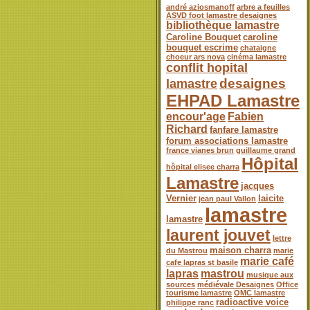
andré aziosmanoff
arbre a feuilles
ASVD foot lamastre desaignes
bibliothèque lamastre
Caroline Bouquet
caroline
bouquet escrime
chataigne
choeur ars nova
cinéma lamastre
conflit hopital
desaignes
lamastre
EHPAD Lamastre
encour'age
Fabien
Richard
fanfare lamastre
forum associations lamastre
france vianes brun
guillaume grand
Hôpital
hôpital elisee charra
Lamastre
jacques
Vernier
laicite
jean paul Vallon
lamastre
lamastre
laurent jouvet
lettre
maison charra
du Mastrou
marie
marie café
cafe lapras st basile
lapras
mastrou
musique aux
sources
médiévale Desaignes
Office
tourisme lamastre
OMC lamastre
radioactive voice
philippe ranc