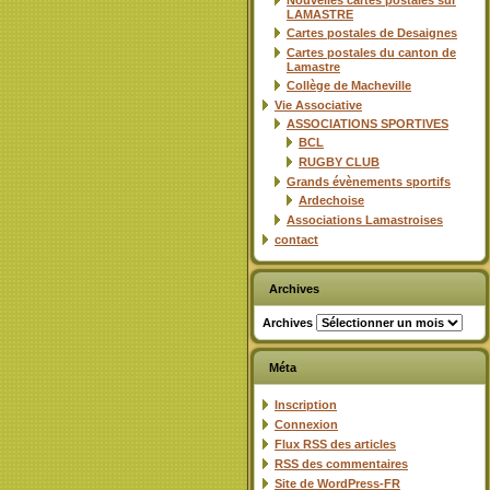
Nouvelles cartes postales sur
LAMASTRE
Cartes postales de Desaignes
Cartes postales du canton de
Lamastre
Collège de Macheville
Vie Associative
ASSOCIATIONS SPORTIVES
BCL
RUGBY CLUB
Grands évènements sportifs
Ardechoise
Associations Lamastroises
contact
Archives
Archives
Méta
Inscription
Connexion
Flux
RSS
des articles
RSS
des commentaires
Site de WordPress-FR