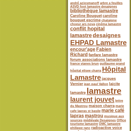
andré aziosmanoff
arbre a feuilles
ASVD foot lamastre desaignes
bibliothèque lamastre
Caroline Bouquet
caroline
bouquet escrime
chataigne
choeur ars nova
cinéma lamastre
conflit hopital
desaignes
lamastre
EHPAD Lamastre
encour'age
Fabien
Richard
fanfare lamastre
forum associations lamastre
france vianes brun
guillaume grand
Hôpital
hôpital elisee charra
Lamastre
jacques
Vernier
laicite
jean paul Vallon
lamastre
lamastre
laurent jouvet
lettre
maison charra
du Mastrou
marie
marie café
cafe lapras st basile
lapras
mastrou
musique aux
sources
médiévale Desaignes
Office
tourisme lamastre
OMC lamastre
radioactive voice
philippe ranc