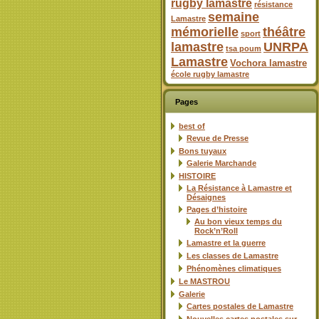
rugby lamastre
résistance
semaine
Lamastre
mémorielle
théâtre
sport
lamastre
UNRPA
tsa poum
Lamastre
Vochora lamastre
école rugby lamastre
Pages
best of
Revue de Presse
Bons tuyaux
Galerie Marchande
HISTOIRE
La Résistance à Lamastre et
Désaignes
Pages d’histoire
Au bon vieux temps du
Rock’n’Roll
Lamastre et la guerre
Les classes de Lamastre
Phénomènes climatiques
Le MASTROU
Galerie
Cartes postales de Lamastre