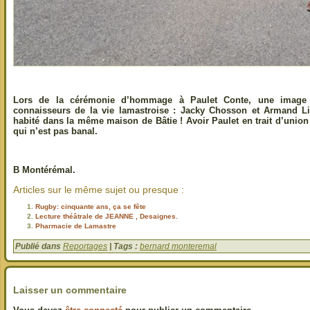
Lors de la cérémonie d’hommage à Paulet Conte, une image qu
connaisseurs de la vie lamastroise : Jacky Chosson et Armand Lie
habité dans la même maison de Bâtie ! Avoir Paulet en trait d’union 
qui n’est pas banal.
B Montérémal.
Articles sur le même sujet ou presque :
Rugby: cinquante ans, ça se fête
Lecture théâtrale de JEANNE , Desaignes.
Pharmacie de Lamastre
Publié dans
Reportages
| Tags :
bernard monteremal
Laisser un commentaire