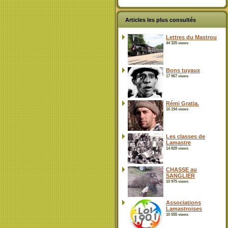
Articles les plus consultés
Lettres du Mastrou
44 325 views
Bons tuyaux
17 967 views
Rémi Gratia.
16 194 views
Les classes de
Lamastre
14 828 views
CHASSE au
SANGLIER
10 975 views
Associations
Lamastroises
10 555 views