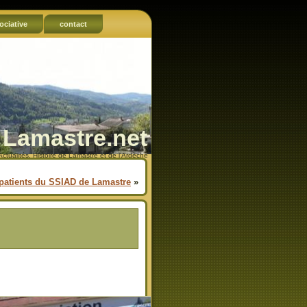
ociative
contact
Lamastre.net
Actualités, Histoire de Lamastre et de l'Ardèche
 patients du SSIAD de Lamastre
»