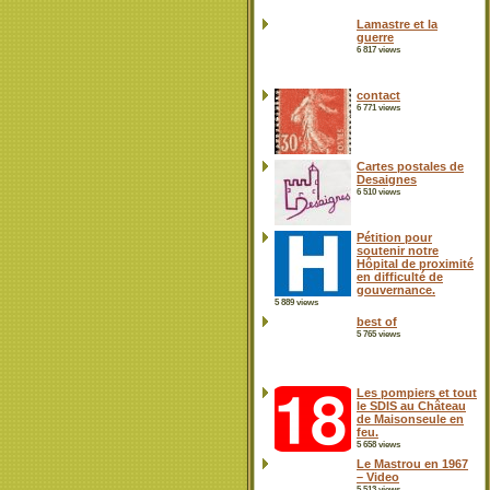
Lamastre et la
guerre
6 817 views
contact
6 771 views
Cartes postales de
Desaignes
6 510 views
Pétition pour
soutenir notre
Hôpital de proximité
en difficulté de
gouvernance.
5 889 views
best of
5 765 views
Les pompiers et tout
le SDIS au Château
de Maisonseule en
feu.
5 658 views
Le Mastrou en 1967
– Video
5 513 views