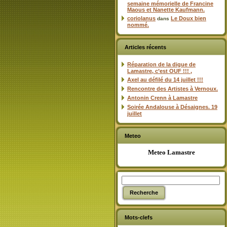
semaine mémorielle de Francine
Maous et Nanette Kaufmann.
coriolanus
Le Doux bien
dans
nommé.
Articles récents
Réparation de la digue de
Lamastre, c’est OUF !!! ,
Axel au défilé du 14 juillet !!!
Rencontre des Artistes à Vernoux.
Antonin Crenn à Lamastre
Soirée Andalouse à Désaignes. 19
juillet
Meteo
Meteo Lamastre
Mots-clefs