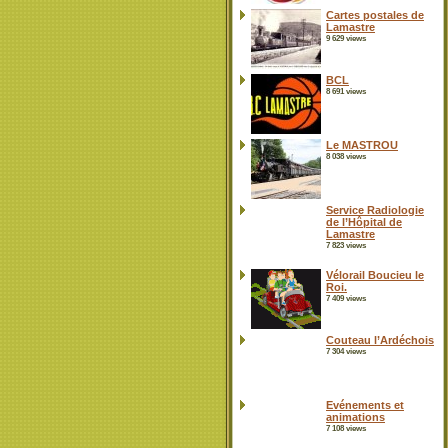
Cartes postales de
Lamastre
9 629 views
BCL
8 691 views
Le MASTROU
8 038 views
Service Radiologie
de l’Hôpital de
Lamastre
7 823 views
Vélorail Boucieu le
Roi.
7 409 views
Couteau l’Ardéchois
7 304 views
Evénements et
animations
7 108 views