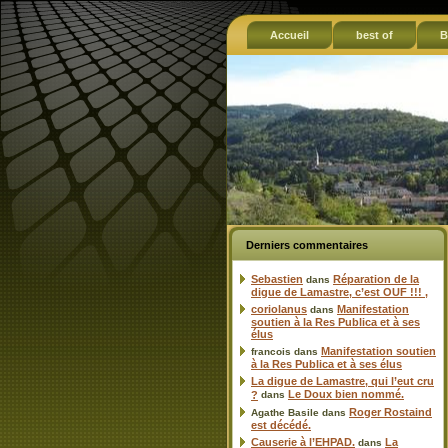
Accueil
best of
B
Derniers commentaires
Sebastien
Réparation de la
dans
digue de Lamastre, c’est OUF !!! ,
coriolanus
Manifestation
dans
soutien à la Res Publica et à ses
élus
Manifestation soutien
francois
dans
à la Res Publica et à ses élus
La digue de Lamastre, qui l’eut cru
Le Doux bien nommé.
?
dans
Roger Rostaind
Agathe Basile
dans
est décédé.
Causerie à l’EHPAD.
La
dans