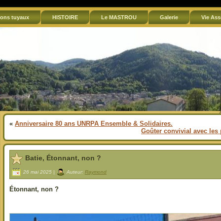
ons tuyaux
HISTOIRE
Le MASTROU
Galerie
Vie Ass
«
Anniversaire 80 ans UNRPA Ensemble & Solidaires.
Goûter convivial avec les
Batie, Étonnant, non ?
26 mai 2025 |
Auteur:
Raymond
Étonnant, non ?