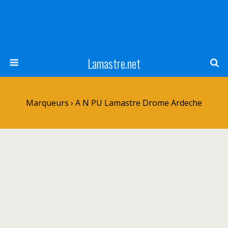
Lamastre.net
Marqueurs › A N PU Lamastre Drome Ardeche