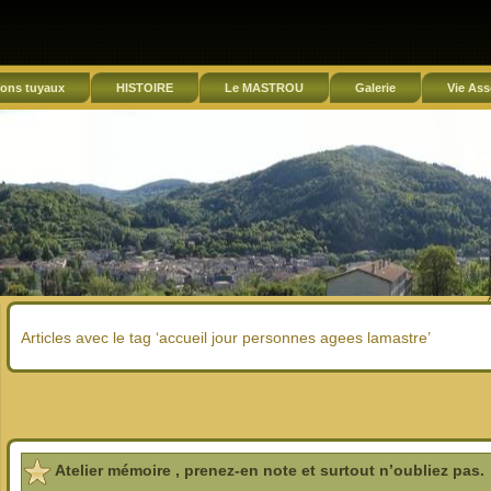
ons tuyaux
HISTOIRE
Le MASTROU
Galerie
Vie Ass
Articles avec le tag ‘accueil jour personnes agees lamastre’
Atelier mémoire , prenez-en note et surtout n’oubliez pas.