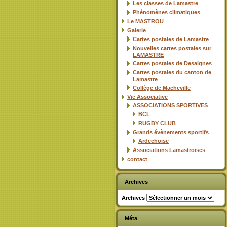
Les classes de Lamastre
Phénomènes climatiques
Le MASTROU
Galerie
Cartes postales de Lamastre
Nouvelles cartes postales sur
LAMASTRE
Cartes postales de Desaignes
Cartes postales du canton de
Lamastre
Collège de Macheville
Vie Associative
ASSOCIATIONS SPORTIVES
BCL
RUGBY CLUB
Grands évènements sportifs
Ardechoise
Associations Lamastroises
contact
Archives
Archives
Méta