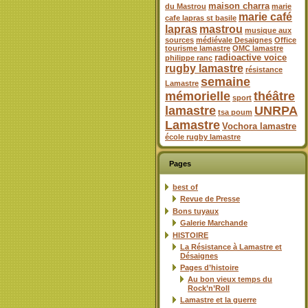
maison charra
du Mastrou
marie
marie café
cafe lapras st basile
lapras
mastrou
musique aux
sources
médiévale Desaignes
Office
tourisme lamastre
OMC lamastre
radioactive voice
philippe ranc
rugby lamastre
résistance
semaine
Lamastre
mémorielle
théâtre
sport
lamastre
UNRPA
tsa poum
Lamastre
Vochora lamastre
école rugby lamastre
Pages
best of
Revue de Presse
Bons tuyaux
Galerie Marchande
HISTOIRE
La Résistance à Lamastre et
Désaignes
Pages d’histoire
Au bon vieux temps du
Rock’n’Roll
Lamastre et la guerre