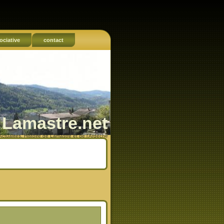
ociative
contact
Lamastre.net
Actualités, Histoire de Lamastre et de l'Ardèche