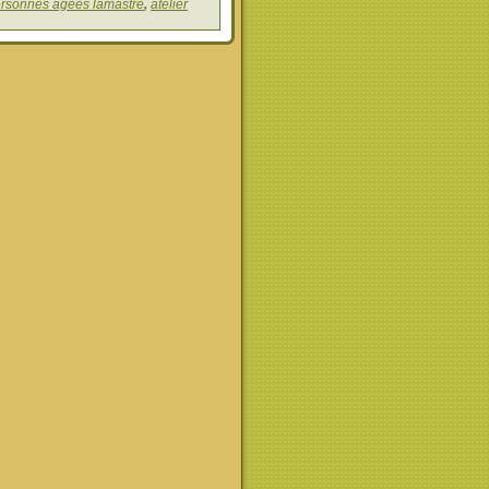
personnes agees lamastre
,
atelier