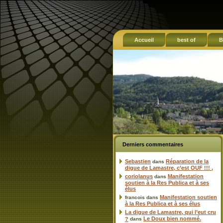
Accueil
best of
B
Derniers commentaires
Sebastien
Réparation de la
dans
digue de Lamastre, c’est OUF !!! ,
coriolanus
Manifestation
dans
soutien à la Res Publica et à ses
élus
Manifestation soutien
francois
dans
à la Res Publica et à ses élus
La digue de Lamastre, qui l’eut cru
Le Doux bien nommé.
?
dans