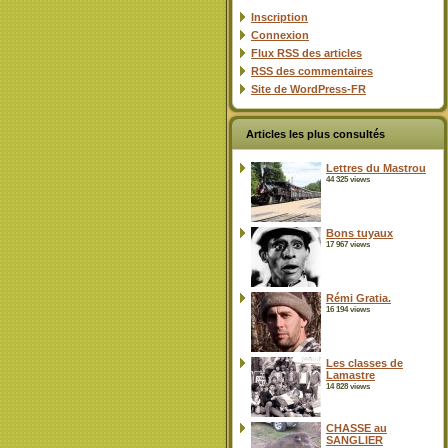
Inscription
Connexion
Flux
RSS
des articles
RSS
des commentaires
Site de WordPress-FR
Articles les plus consultés
Lettres du Mastrou
44 325 views
Bons tuyaux
17 967 views
Rémi Gratia.
16 194 views
Les classes de
Lamastre
14 828 views
CHASSE au
SANGLIER