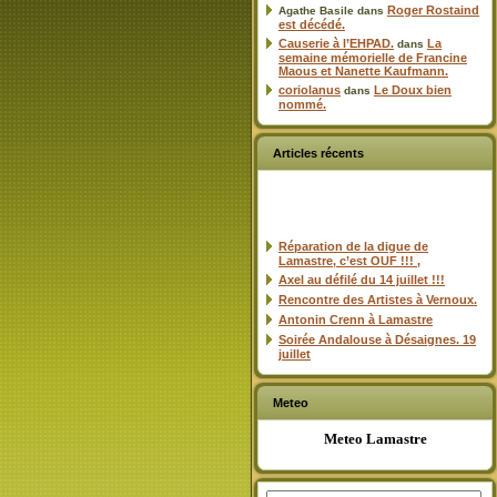
Roger Rostaind
Agathe Basile
dans
est décédé.
Causerie à l’EHPAD.
La
dans
semaine mémorielle de Francine
Maous et Nanette Kaufmann.
coriolanus
Le Doux bien
dans
nommé.
Articles récents
Réparation de la digue de
Lamastre, c’est OUF !!! ,
Axel au défilé du 14 juillet !!!
Rencontre des Artistes à Vernoux.
Antonin Crenn à Lamastre
Soirée Andalouse à Désaignes. 19
juillet
Meteo
Meteo Lamastre