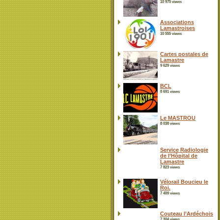
10 975 views
Associations
Lamastroises
10 555 views
Cartes postales de
Lamastre
9 629 views
BCL
8 691 views
Le MASTROU
8 038 views
Service Radiologie
de l’Hôpital de
Lamastre
7 823 views
Vélorail Boucieu le
Roi.
7 409 views
Couteau l’Ardéchois
7 304 views