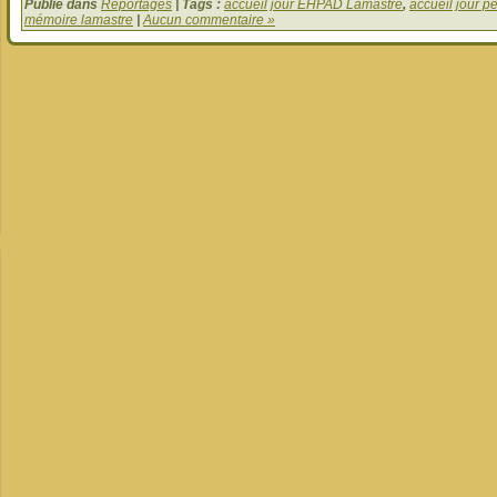
Publié dans
Reportages
| Tags :
accueil jour EHPAD Lamastre
,
accueil jour 
mémoire lamastre
|
Aucun commentaire »