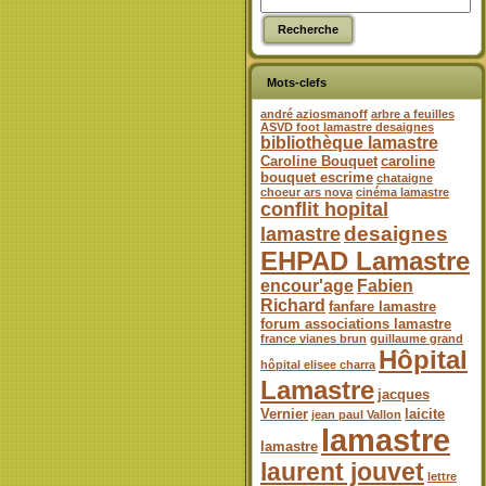
Mots-clefs
andré aziosmanoff
arbre a feuilles
ASVD foot lamastre desaignes
bibliothèque lamastre
Caroline Bouquet
caroline
bouquet escrime
chataigne
choeur ars nova
cinéma lamastre
conflit hopital
desaignes
lamastre
EHPAD Lamastre
encour'age
Fabien
Richard
fanfare lamastre
forum associations lamastre
france vianes brun
guillaume grand
Hôpital
hôpital elisee charra
Lamastre
jacques
Vernier
laicite
jean paul Vallon
lamastre
lamastre
laurent jouvet
lettre