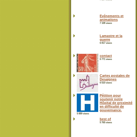
Evénements et
animations
7 108 views
Lamastre et la
guerre
6 817 views
contact
6 771 views
Cartes postales de
Desaignes
6 510 views
Pétition pour
soutenir notre
Hôpital de proximité
en difficulté de
gouvernance.
5 889 views
best of
5 765 views