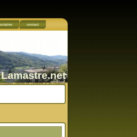
ociative
contact
Lamastre.net
Actualités, Histoire de Lamastre et de l'Ardèche