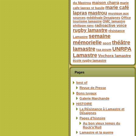
maison charra
du Mastrou
marie
marie café
cafe lapras st basile
lapras
mastrou
musique aux
sources
médiévale Desaignes
Office
tourisme lamastre
OMC lamastre
radioactive voice
philippe ranc
rugby lamastre
résistance
semaine
Lamastre
mémorielle
théâtre
sport
lamastre
UNRPA
tsa poum
Lamastre
Vochora lamastre
école rugby lamastre
Pages
best of
Revue de Presse
Bons tuyaux
Galerie Marchande
HISTOIRE
La Résistance à Lamastre et
Désaignes
Pages d’histoire
Au bon vieux temps du
Rock’n’Roll
Lamastre et la guerre