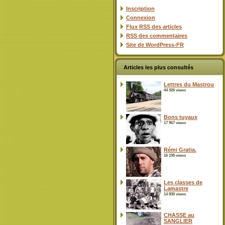
Inscription
Connexion
Flux
RSS
des articles
RSS
des commentaires
Site de WordPress-FR
Articles les plus consultés
Lettres du Mastrou
44 326 views
Bons tuyaux
17 967 views
Rémi Gratia.
16 195 views
Les classes de
Lamastre
14 830 views
CHASSE au
SANGLIER