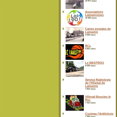
10 977 views
Associations
Lamastroises
10 555 views
Cartes postales de
Lamastre
9 636 views
BCL
8 691 views
Le MASTROU
8 039 views
Service Radiologie
de l’Hôpital de
Lamastre
7 824 views
Vélorail Boucieu le
Roi.
7 410 views
Couteau l’Ardéchois
7 305 views