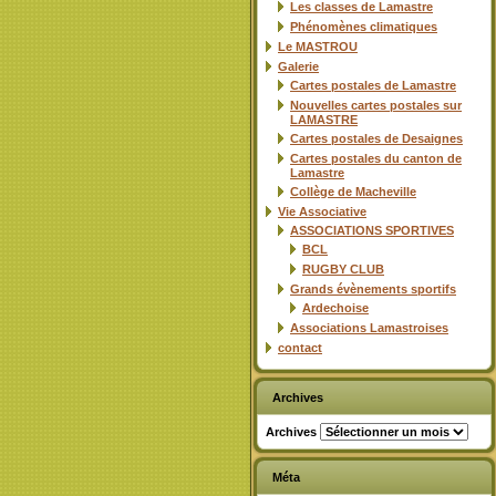
Les classes de Lamastre
Phénomènes climatiques
Le MASTROU
Galerie
Cartes postales de Lamastre
Nouvelles cartes postales sur
LAMASTRE
Cartes postales de Desaignes
Cartes postales du canton de
Lamastre
Collège de Macheville
Vie Associative
ASSOCIATIONS SPORTIVES
BCL
RUGBY CLUB
Grands évènements sportifs
Ardechoise
Associations Lamastroises
contact
Archives
Archives
Méta