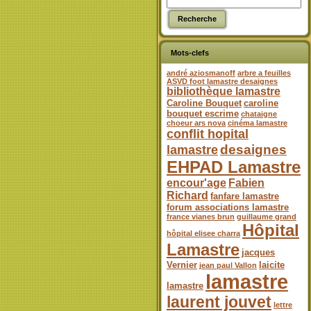
Mots-clefs
andré aziosmanoff
arbre a feuilles
ASVD foot lamastre desaignes
bibliothèque lamastre
Caroline Bouquet
caroline
bouquet escrime
chataigne
choeur ars nova
cinéma lamastre
conflit hopital
desaignes
lamastre
EHPAD Lamastre
encour'age
Fabien
Richard
fanfare lamastre
forum associations lamastre
france vianes brun
guillaume grand
Hôpital
hôpital elisee charra
Lamastre
jacques
Vernier
laicite
jean paul Vallon
lamastre
lamastre
laurent jouvet
lettre