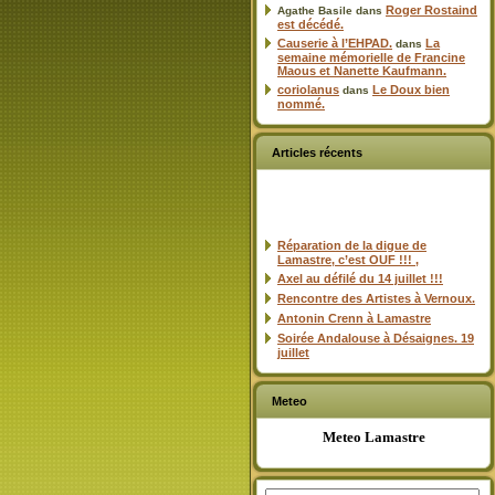
Roger Rostaind
Agathe Basile
dans
est décédé.
Causerie à l’EHPAD.
La
dans
semaine mémorielle de Francine
Maous et Nanette Kaufmann.
coriolanus
Le Doux bien
dans
nommé.
Articles récents
Réparation de la digue de
Lamastre, c’est OUF !!! ,
Axel au défilé du 14 juillet !!!
Rencontre des Artistes à Vernoux.
Antonin Crenn à Lamastre
Soirée Andalouse à Désaignes. 19
juillet
Meteo
Meteo Lamastre