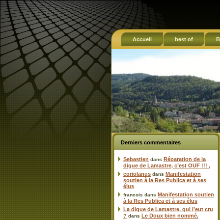
Accueil
best of
B
Derniers commentaires
Sebastien
Réparation de la
dans
digue de Lamastre, c’est OUF !!! ,
coriolanus
Manifestation
dans
soutien à la Res Publica et à ses
élus
Manifestation soutien
francois
dans
à la Res Publica et à ses élus
La digue de Lamastre, qui l’eut cru
Le Doux bien nommé.
?
dans