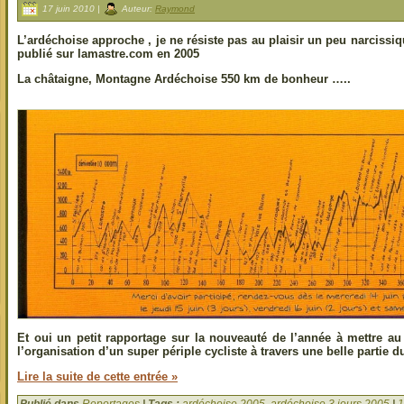
17 juin 2010 |
Auteur:
Raymond
L’ardéchoise approche , je ne résiste pas au plaisir un peu narcissiq
publié sur lamastre.com en 2005
La châtaigne, Montagne Ardéchoise 550 km de bonheur …..
Et oui un petit rapportage sur la nouveauté de l’année à mettre au 
l’organisation d’un super périple cycliste à travers une belle partie 
Lire la suite de cette entrée »
Publié dans
Reportages
| Tags :
ardéchoise 2005
,
ardéchoise 3 jours 2005
|
1