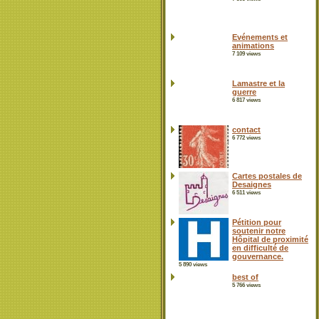
Evénements et
animations
7 109 views
Lamastre et la
guerre
6 817 views
contact
6 772 views
Cartes postales de
Desaignes
6 511 views
Pétition pour
soutenir notre
Hôpital de proximité
en difficulté de
gouvernance.
5 890 views
best of
5 766 views