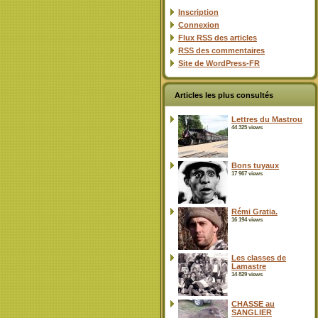
Inscription
Connexion
Flux
RSS
des articles
RSS
des commentaires
Site de WordPress-FR
Articles les plus consultés
Lettres du Mastrou
44 325 views
Bons tuyaux
17 967 views
Rémi Gratia.
16 194 views
Les classes de
Lamastre
14 829 views
CHASSE au
SANGLIER