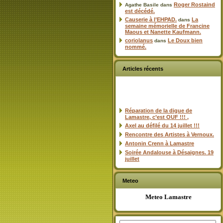
Roger Rostaind
Agathe Basile
dans
est décédé.
Causerie à l’EHPAD.
La
dans
semaine mémorielle de Francine
Maous et Nanette Kaufmann.
coriolanus
Le Doux bien
dans
nommé.
Articles récents
Réparation de la digue de
Lamastre, c’est OUF !!! ,
Axel au défilé du 14 juillet !!!
Rencontre des Artistes à Vernoux.
Antonin Crenn à Lamastre
Soirée Andalouse à Désaignes. 19
juillet
Meteo
Meteo Lamastre