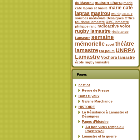
maison charra
du Mastrou
marie
marie café
cafe lapras st basile
lapras
mastrou
musique aux
sources
médiévale Desaignes
Office
tourisme lamastre
OMC lamastre
radioactive voice
philippe ranc
rugby lamastre
résistance
semaine
Lamastre
mémorielle
théâtre
sport
lamastre
UNRPA
tsa poum
Lamastre
Vochora lamastre
école rugby lamastre
Pages
best of
Revue de Presse
Bons tuyaux
Galerie Marchande
HISTOIRE
La Résistance à Lamastre et
Désaignes
Pages d’histoire
Au bon vieux temps du
Rock’n’Roll
Lamastre et la guerre