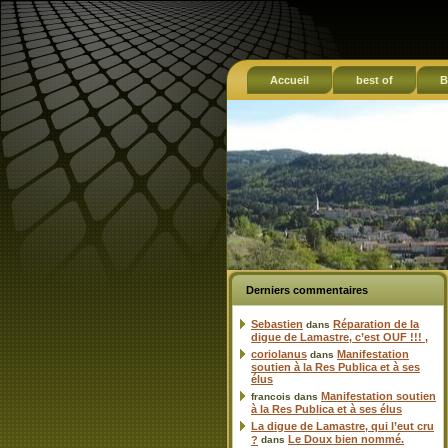
Accueil
best of
B
Derniers commentaires
Sebastien
Réparation de la
dans
digue de Lamastre, c’est OUF !!! ,
coriolanus
Manifestation
dans
soutien à la Res Publica et à ses
élus
Manifestation soutien
francois
dans
à la Res Publica et à ses élus
La digue de Lamastre, qui l’eut cru
Le Doux bien nommé.
?
dans