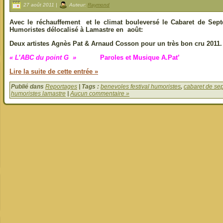
27 août 2011 |
Auteur:
Raymond
Avec le réchauffement et le climat bouleversé le Cabaret de Sept
Humoristes délocalisé à Lamastre en août:
Deux artistes Agnès Pat & Arnaud Cosson pour un très bon cru 2011.
« L’ABC du point G »
Paroles et Musique A.Pat’
Lire la suite de cette entrée »
Publié dans
Reportages
| Tags :
benevoles festival humoristes
,
cabaret de se
humoristes lamastre
|
Aucun commentaire »