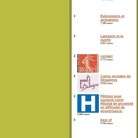
Evénements et
animations
7 108 views
Lamastre et la
guerre
6 817 views
contact
6 771 views
Cartes postales de
Desaignes
6 510 views
Pétition pour
soutenir notre
Hôpital de proximité
en difficulté de
gouvernance.
5 889 views
best of
5 765 views