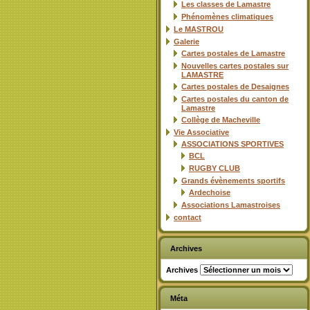
Les classes de Lamastre
Phénomènes climatiques
Le MASTROU
Galerie
Cartes postales de Lamastre
Nouvelles cartes postales sur
LAMASTRE
Cartes postales de Desaignes
Cartes postales du canton de
Lamastre
Collège de Macheville
Vie Associative
ASSOCIATIONS SPORTIVES
BCL
RUGBY CLUB
Grands évènements sportifs
Ardechoise
Associations Lamastroises
contact
Archives
Archives
Méta