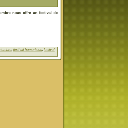
embre nous offre un festival de
ptembre
,
festival humoristes
,
festival