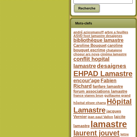
Mots-clefs
andré aziosmanoff
arbre a feuilles
ASVD foot lamastre desaignes
bibliothèque lamastre
Caroline Bouquet
caroline
bouquet escrime
chataigne
choeur ars nova
cinéma lamastre
conflit hopital
desaignes
lamastre
EHPAD Lamastre
encour'age
Fabien
Richard
fanfare lamastre
forum associations lamastre
france vianes brun
guillaume grand
Hôpital
hôpital elisee charra
Lamastre
jacques
Vernier
laicite
jean paul Vallon
lamastre
lamastre
laurent jouvet
lettre