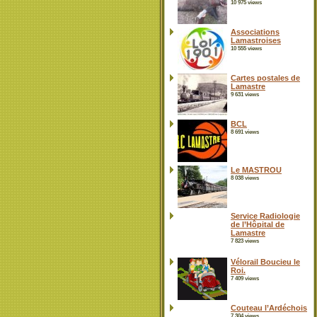
10 975 views
Associations
Lamastroises
10 555 views
Cartes postales de
Lamastre
9 631 views
BCL
8 691 views
Le MASTROU
8 038 views
Service Radiologie
de l’Hôpital de
Lamastre
7 823 views
Vélorail Boucieu le
Roi.
7 409 views
Couteau l’Ardéchois
7 304 views