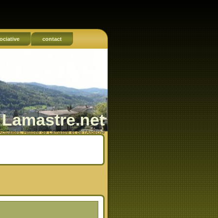
ociative
contact
Lamastre.net
Actualités, Histoire de Lamastre et de l'Ardèche