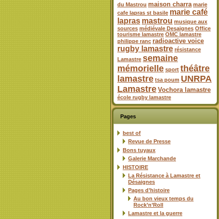
maison charra
du Mastrou
marie
marie café
cafe lapras st basile
lapras
mastrou
musique aux
sources
médiévale Desaignes
Office
tourisme lamastre
OMC lamastre
radioactive voice
philippe ranc
rugby lamastre
résistance
semaine
Lamastre
mémorielle
théâtre
sport
lamastre
UNRPA
tsa poum
Lamastre
Vochora lamastre
école rugby lamastre
Pages
best of
Revue de Presse
Bons tuyaux
Galerie Marchande
HISTOIRE
La Résistance à Lamastre et
Désaignes
Pages d’histoire
Au bon vieux temps du
Rock’n’Roll
Lamastre et la guerre