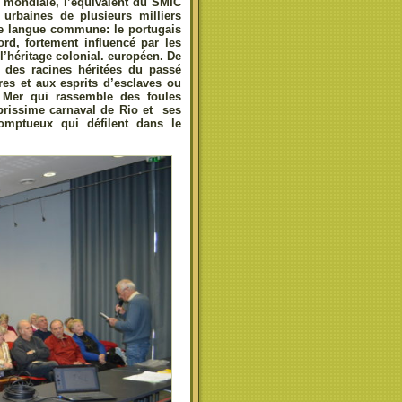
e mondiale, l’équivalent du SMIC
 urbaines de plusieurs milliers
le langue commune: le portugais
ord, fortement influencé par les
 l’héritage colonial. européen. De
ve des racines héritées du passé
res et aux esprits d’esclaves ou
Mer qui rassemble des foules
ébrissime carnaval de Rio et ses
somptueux qui défilent dans le