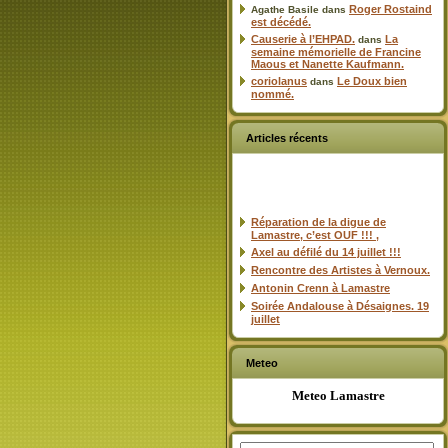
Roger Rostaind
Agathe Basile
dans
est décédé.
Causerie à l’EHPAD.
La
dans
semaine mémorielle de Francine
Maous et Nanette Kaufmann.
coriolanus
Le Doux bien
dans
nommé.
Articles récents
Réparation de la digue de
Lamastre, c’est OUF !!! ,
Axel au défilé du 14 juillet !!!
Rencontre des Artistes à Vernoux.
Antonin Crenn à Lamastre
Soirée Andalouse à Désaignes. 19
juillet
Meteo
Meteo Lamastre