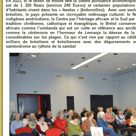
En 2023, si le Brésil se trouve être la 10ème puissance économiqu
est de 1 320 Reais (environ 240 Euros) et certaines populations
d’habitants vivent dans les «
favelas
» (bidonvilles); Avec une seu
brésilien, le pays présente un incroyable métissage culturel: le N
indigènes amérindiens, le Centre par l’héritage africain et le Sud par
tradition chrétienne, catholique et évangélique, le Brésil conser
africain comme l’
umbanda
qui est un culte en référence aux ancêt
comme la cérémonie en l’honneur de
Lemanja
la déesse de la 
considérables sur les plages. Ce qui n’est rien par rapport au cél
milliers de brésiliens et brésiliennes avec des déguisements 
sambodrome au rythme de la samba!