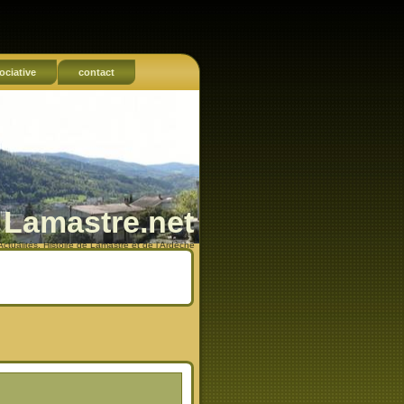
ociative
contact
Lamastre.net
Actualités, Histoire de Lamastre et de l'Ardèche