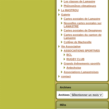
Les classes de Lamastre
Phénomènes climatiques
Le MASTROU
Galerie
Cartes postales de Lamastre
Nouvelles cartes postales sur
LAMASTRE
Cartes postales de Desaignes
Cartes postales du canton de
Lamastre
Collège de Macheville
Vie Associative
ASSOCIATIONS SPORTIVES
BCL
RUGBY CLUB
Grands évènements sportifs
Ardechoise
Associations Lamastroises
contact
Archives
Archives
Méta