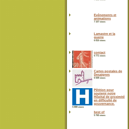
Evénements et
animations
7 107 views
Lamastre et la
guerre
6 816 views
contact
6 771 views
Cartes postales de
Desaignes
6 508 views
Pétition pour
soutenir notre
Hôpital de proximité
en difficulté de
gouvernance.
5 888 views
best of
5 765 views