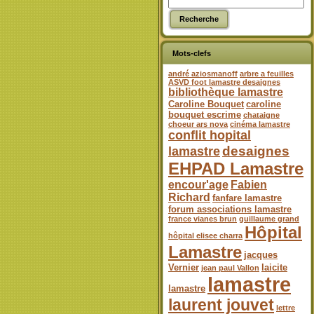
Mots-clefs
andré aziosmanoff
arbre a feuilles
ASVD foot lamastre desaignes
bibliothèque lamastre
Caroline Bouquet
caroline
bouquet escrime
chataigne
choeur ars nova
cinéma lamastre
conflit hopital
desaignes
lamastre
EHPAD Lamastre
encour'age
Fabien
Richard
fanfare lamastre
forum associations lamastre
france vianes brun
guillaume grand
Hôpital
hôpital elisee charra
Lamastre
jacques
Vernier
laicite
jean paul Vallon
lamastre
lamastre
laurent jouvet
lettre