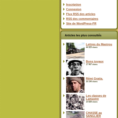
Inscription
Connexion
Flux
RSS
des articles
RSS
des commentaires
Site de WordPress-FR
Articles les plus consultés
Lettres du Mastrou
44 323 views
Bons tuyaux
17 967 views
Rémi Gratia.
16 194 views
Les classes de
Lamastre
14 828 views
CHASSE au
SANGLIER