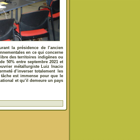
durant la présidence de l’ancien
ironnementales en ce qui concerne
libre des territoires indigènes ou
 de 50% entre septembre 2021 et
uvrier métallurgiste Luiz Inacio
fermeté d’inverser totalement les
a tâche est immense pour que le
national et qu’il demeure un pays