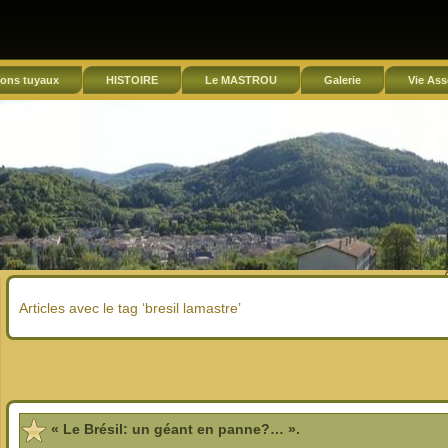
ons tuyaux
HISTOIRE
Le MASTROU
Galerie
Vie Ass
Articles avec le tag ‘bresil lamastre’
« Le Brésil: un géant en panne?… ».