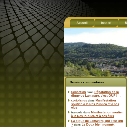
Accueil
best of
B
Derniers commentaires
Sebastien
Réparation de la
dans
digue de Lamastre, c’est OUF !!! ,
coriolanus
Manifestation
dans
soutien à la Res Publica et à ses
élus
Manifestation soutien
francois
dans
à la Res Publica et à ses élus
La digue de Lamastre, qui l’eut cru
Le Doux bien nommé.
?
dans