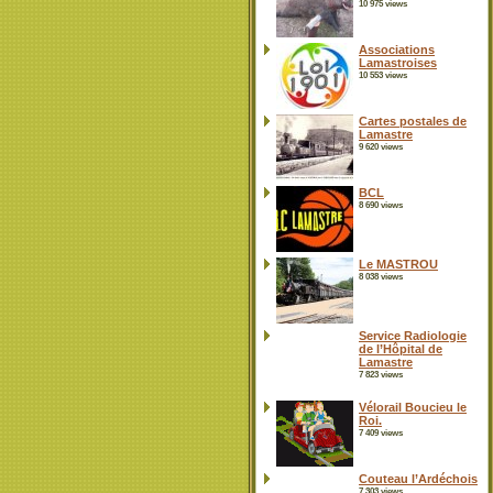
10 975 views
Associations
Lamastroises
10 553 views
Cartes postales de
Lamastre
9 620 views
BCL
8 690 views
Le MASTROU
8 038 views
Service Radiologie
de l’Hôpital de
Lamastre
7 823 views
Vélorail Boucieu le
Roi.
7 409 views
Couteau l’Ardéchois
7 303 views