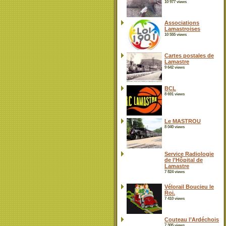
10 977 views
Associations
Lamastroises
10 555 views
Cartes postales de
Lamastre
9 642 views
BCL
8 691 views
Le MASTROU
8 040 views
Service Radiologie
de l’Hôpital de
Lamastre
7 824 views
Vélorail Boucieu le
Roi.
7 410 views
Couteau l’Ardéchois
7 305 views