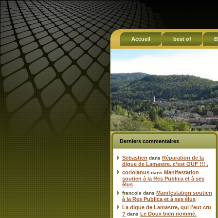
Accueil
best of
B
Derniers commentaires
Sebastien
Réparation de la
dans
digue de Lamastre, c’est OUF !!! ,
coriolanus
Manifestation
dans
soutien à la Res Publica et à ses
élus
Manifestation soutien
francois
dans
à la Res Publica et à ses élus
La digue de Lamastre, qui l’eut cru
Le Doux bien nommé.
?
dans