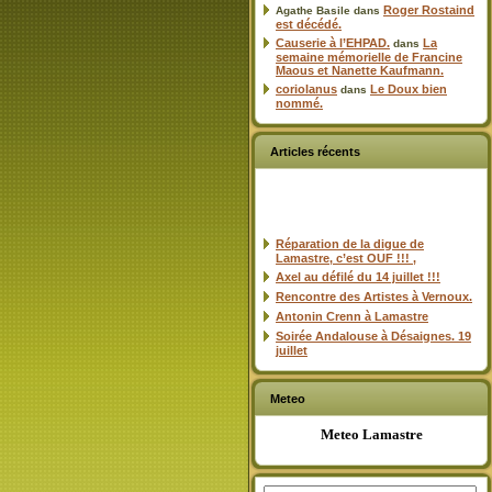
Roger Rostaind
Agathe Basile
dans
est décédé.
Causerie à l’EHPAD.
La
dans
semaine mémorielle de Francine
Maous et Nanette Kaufmann.
coriolanus
Le Doux bien
dans
nommé.
Articles récents
Réparation de la digue de
Lamastre, c’est OUF !!! ,
Axel au défilé du 14 juillet !!!
Rencontre des Artistes à Vernoux.
Antonin Crenn à Lamastre
Soirée Andalouse à Désaignes. 19
juillet
Meteo
Meteo Lamastre