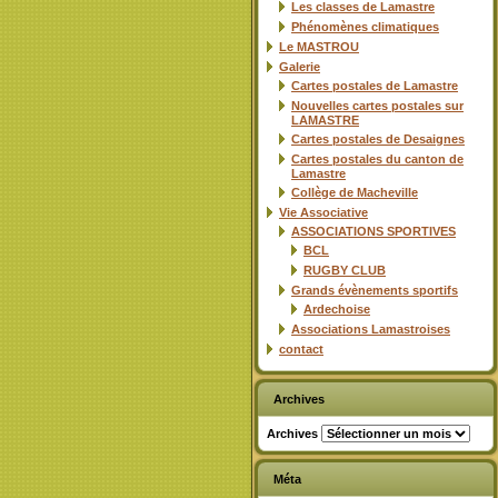
Les classes de Lamastre
Phénomènes climatiques
Le MASTROU
Galerie
Cartes postales de Lamastre
Nouvelles cartes postales sur
LAMASTRE
Cartes postales de Desaignes
Cartes postales du canton de
Lamastre
Collège de Macheville
Vie Associative
ASSOCIATIONS SPORTIVES
BCL
RUGBY CLUB
Grands évènements sportifs
Ardechoise
Associations Lamastroises
contact
Archives
Archives
Méta