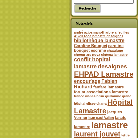
Mots-clefs
andré aziosmanoff
arbre a feuilles
ASVD foot lamastre desaignes
bibliothèque lamastre
Caroline Bouquet
caroline
bouquet escrime
chataigne
choeur ars nova
cinéma lamastre
conflit hopital
desaignes
lamastre
EHPAD Lamastre
encour'age
Fabien
Richard
fanfare lamastre
forum associations lamastre
france vianes brun
guillaume grand
Hôpital
hôpital elisee charra
Lamastre
jacques
Vernier
laicite
jean paul Vallon
lamastre
lamastre
laurent jouvet
lettre