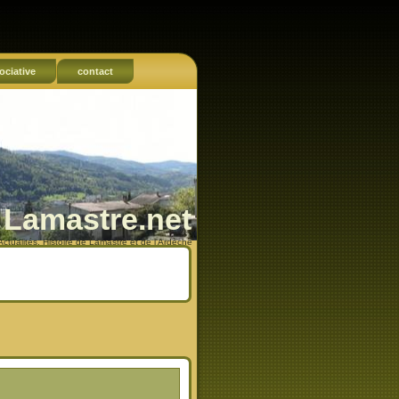
ociative
contact
Lamastre.net
Actualités, Histoire de Lamastre et de l'Ardèche