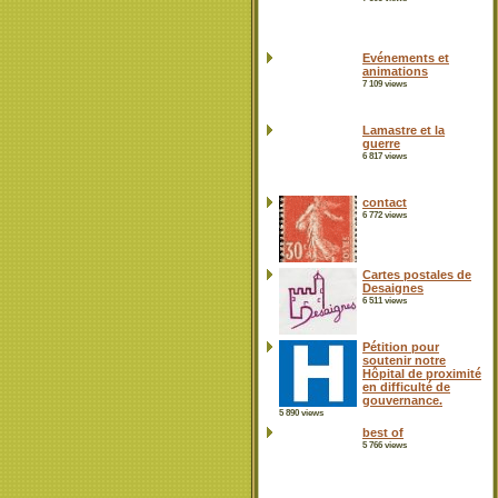
Evénements et
animations
7 109 views
Lamastre et la
guerre
6 817 views
contact
6 772 views
Cartes postales de
Desaignes
6 511 views
Pétition pour
soutenir notre
Hôpital de proximité
en difficulté de
gouvernance.
5 890 views
best of
5 766 views