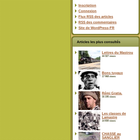
Inscription
Connexion
Flux
RSS
des articles
RSS
des commentaires
Site de WordPress-FR
Articles les plus consultés
Lettres du Mastrou
44 327 views
Bons tuyaux
17 968 views
Rémi Gratia.
16 195 views
Les classes de
Lamastre
14 830 views
CHASSE au
SANGLIER