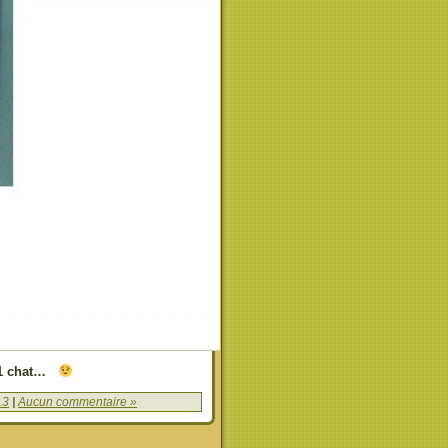
s 1 chat…
13
|
Aucun commentaire »