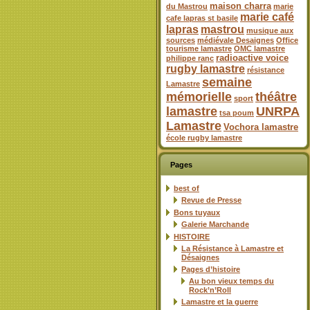
maison charra
du Mastrou
marie
marie café
cafe lapras st basile
lapras
mastrou
musique aux
sources
médiévale Desaignes
Office
tourisme lamastre
OMC lamastre
radioactive voice
philippe ranc
rugby lamastre
résistance
semaine
Lamastre
mémorielle
théâtre
sport
lamastre
UNRPA
tsa poum
Lamastre
Vochora lamastre
école rugby lamastre
Pages
best of
Revue de Presse
Bons tuyaux
Galerie Marchande
HISTOIRE
La Résistance à Lamastre et
Désaignes
Pages d’histoire
Au bon vieux temps du
Rock’n’Roll
Lamastre et la guerre