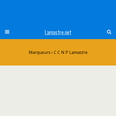
Lamastre.net
Marqueurs › C C N P Lamastre