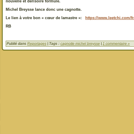
nouvelle et dérisoire formule.
Michel Breysse lance donc une cagnotte.
Le lien à votre bon « cœur de lamastre »:
https://www.leetchi.com/
RB
Publié dans
Reportages
| Tags :
cagnotte michel breysse
|
1 commentaire »