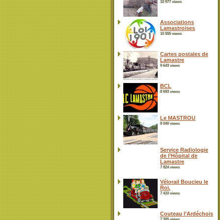
10 977 views
Associations
Lamastroises
10 555 views
Cartes postales de
Lamastre
9 643 views
BCL
8 693 views
Le MASTROU
8 040 views
Service Radiologie
de l’Hôpital de
Lamastre
7 824 views
Vélorail Boucieu le
Roi.
7 410 views
Couteau l’Ardéchois
7 305 views