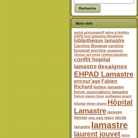
Mots-clefs
andré aziosmanoff
arbre a feuilles
ASVD foot lamastre desaignes
bibliothèque lamastre
Caroline Bouquet
caroline
bouquet escrime
chataigne
choeur ars nova
cinéma lamastre
conflit hopital
desaignes
lamastre
EHPAD Lamastre
encour'age
Fabien
Richard
fanfare lamastre
forum associations lamastre
france vianes brun
guillaume grand
Hôpital
hôpital elisee charra
Lamastre
jacques
Vernier
laicite
jean paul Vallon
lamastre
lamastre
laurent jouvet
lettre