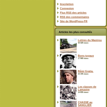
Inscription
Connexion
Flux
RSS
des articles
RSS
des commentaires
Site de WordPress-FR
Articles les plus consultés
Lettres du Mastrou
44 328 views
Bons tuyaux
17 968 views
Rémi Gratia.
16 195 views
Les classes de
Lamastre
14 835 views
CHASSE au
SANGLIER