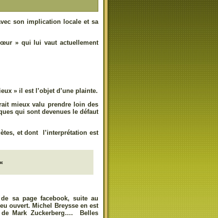
vec son implication locale et sa
ur » qui lui vaut actuellement
eux » il est l’objet d’une plainte.
rait mieux valu prendre loin des
ques qui sont devenues le défaut
tes, et dont l’interprétation est
«
» de sa page facebook, suite au
u ouvert. Michel Breysse en est
té de Mark Zuckerberg…. Belles