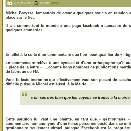
11 avril 2019 |
Auteur:
admin
Michel Breysse, lamastrois de cœur a quelques soucis en relation a
place sur le Net.
Il a « comme tout le monde » une page facebook « Lamastre de cœ
quelques emmerdes.
En effet à la suite d’un commentaire que l’on peut qualifier de « litigi
Le commentaire relève d’une syntaxe et d’une orthographe qu’il au
« pieds de la lettre » ….comme bons nombres de publications merdi
de fabrique de FB.
Voici le texte incriminé qui effectivement vaut son pesant de cacahuè
difficile puisque Michel est aussi à la Mairie …:
«
on ses trés bien que les voyous ce trouve à la mairie
Cette parution lui vaut une plainte, en tant que « gestionnaire 
commentaire non anonyme d’une tierce personne posté dans ce milie
gestionnaire seulement virtuel puisque Facebook est la proprié