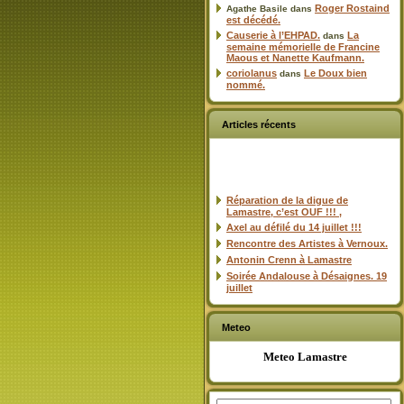
Roger Rostaind
Agathe Basile
dans
est décédé.
Causerie à l’EHPAD.
La
dans
semaine mémorielle de Francine
Maous et Nanette Kaufmann.
coriolanus
Le Doux bien
dans
nommé.
Articles récents
Réparation de la digue de
Lamastre, c’est OUF !!! ,
Axel au défilé du 14 juillet !!!
Rencontre des Artistes à Vernoux.
Antonin Crenn à Lamastre
Soirée Andalouse à Désaignes. 19
juillet
Meteo
Meteo Lamastre