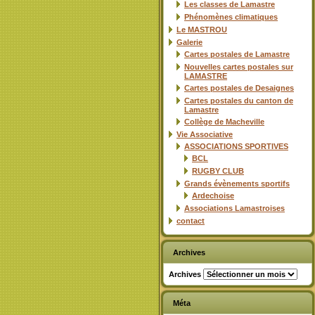
Les classes de Lamastre
Phénomènes climatiques
Le MASTROU
Galerie
Cartes postales de Lamastre
Nouvelles cartes postales sur
LAMASTRE
Cartes postales de Desaignes
Cartes postales du canton de
Lamastre
Collège de Macheville
Vie Associative
ASSOCIATIONS SPORTIVES
BCL
RUGBY CLUB
Grands évènements sportifs
Ardechoise
Associations Lamastroises
contact
Archives
Archives
Méta