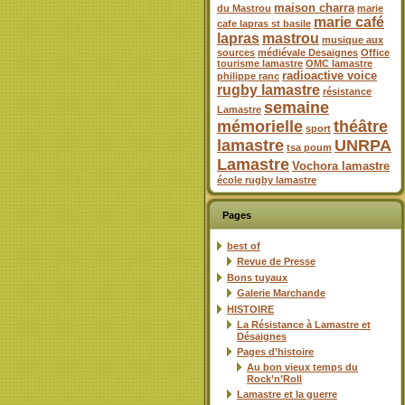
maison charra
du Mastrou
marie
marie café
cafe lapras st basile
lapras
mastrou
musique aux
sources
médiévale Desaignes
Office
tourisme lamastre
OMC lamastre
radioactive voice
philippe ranc
rugby lamastre
résistance
semaine
Lamastre
mémorielle
théâtre
sport
lamastre
UNRPA
tsa poum
Lamastre
Vochora lamastre
école rugby lamastre
Pages
best of
Revue de Presse
Bons tuyaux
Galerie Marchande
HISTOIRE
La Résistance à Lamastre et
Désaignes
Pages d’histoire
Au bon vieux temps du
Rock’n’Roll
Lamastre et la guerre