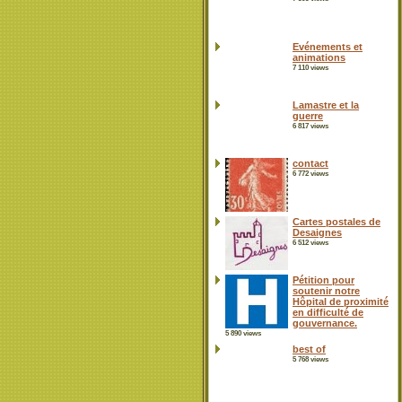
Evénements et
animations
7 110 views
Lamastre et la
guerre
6 817 views
contact
6 772 views
Cartes postales de
Desaignes
6 512 views
Pétition pour
soutenir notre
Hôpital de proximité
en difficulté de
gouvernance.
5 890 views
best of
5 768 views