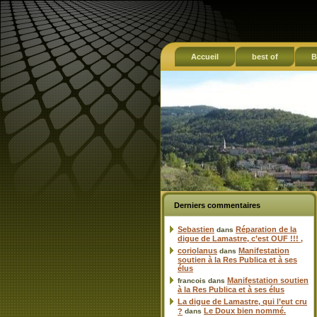
Accueil
best of
B
Derniers commentaires
Sebastien
Réparation de la
dans
digue de Lamastre, c’est OUF !!! ,
coriolanus
Manifestation
dans
soutien à la Res Publica et à ses
élus
Manifestation soutien
francois
dans
à la Res Publica et à ses élus
La digue de Lamastre, qui l’eut cru
Le Doux bien nommé.
?
dans