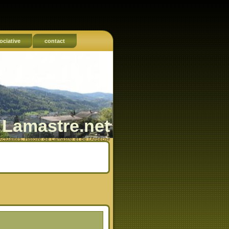
ociative
contact
Lamastre.net
Actualités, Histoire de Lamastre et de l'Ardèche