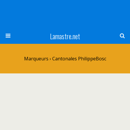
Lamastre.net
Marqueurs › Cantonales PhilippeBosc