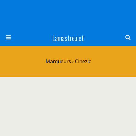
Lamastre.net
Marqueurs › Cinezic