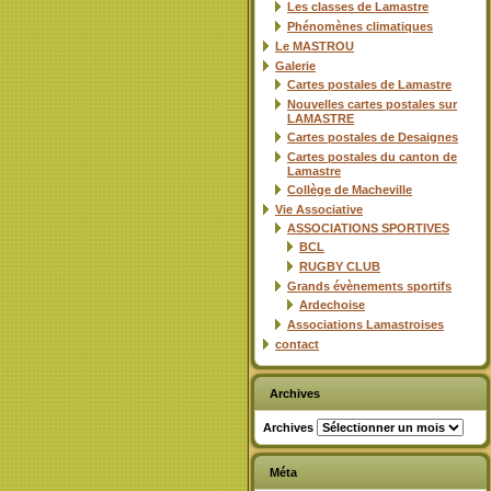
Les classes de Lamastre
Phénomènes climatiques
Le MASTROU
Galerie
Cartes postales de Lamastre
Nouvelles cartes postales sur
LAMASTRE
Cartes postales de Desaignes
Cartes postales du canton de
Lamastre
Collège de Macheville
Vie Associative
ASSOCIATIONS SPORTIVES
BCL
RUGBY CLUB
Grands évènements sportifs
Ardechoise
Associations Lamastroises
contact
Archives
Archives
Méta