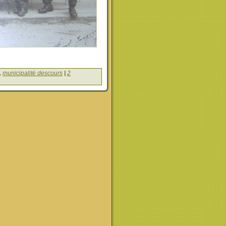
,
municipalité descours
|
2