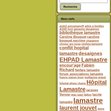
Mots-clefs
andré aziosmanoff
arbre a feuilles
ASVD foot lamastre desaignes
bibliothèque lamastre
Caroline Bouquet
caroline
bouquet escrime
chataigne
choeur ars nova
cinéma lamastre
conflit hopital
desaignes
lamastre
EHPAD Lamastre
encour'age
Fabien
Richard
fanfare lamastre
forum associations lamastre
france vianes brun
guillaume grand
Hôpital
hôpital elisee charra
Lamastre
jacques
Vernier
laicite
jean paul Vallon
lamastre
lamastre
laurent jouvet
lettre