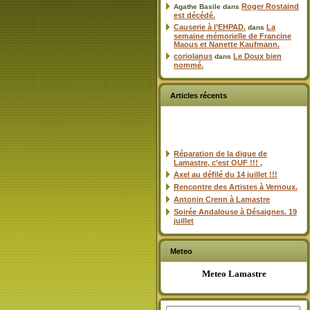
Roger Rostaind
Agathe Basile
dans
est décédé.
Causerie à l’EHPAD.
La
dans
semaine mémorielle de Francine
Maous et Nanette Kaufmann.
coriolanus
Le Doux bien
dans
nommé.
Articles récents
Réparation de la digue de
Lamastre, c’est OUF !!! ,
Axel au défilé du 14 juillet !!!
Rencontre des Artistes à Vernoux.
Antonin Crenn à Lamastre
Soirée Andalouse à Désaignes. 19
juillet
Meteo
Meteo Lamastre