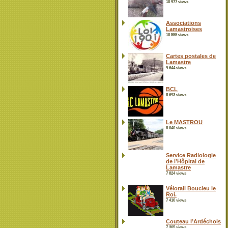
10 977 views
Associations
Lamastroises
10 555 views
Cartes postales de
Lamastre
9 644 views
BCL
8 693 views
Le MASTROU
8 040 views
Service Radiologie
de l’Hôpital de
Lamastre
7 824 views
Vélorail Boucieu le
Roi.
7 410 views
Couteau l’Ardéchois
7 305 views