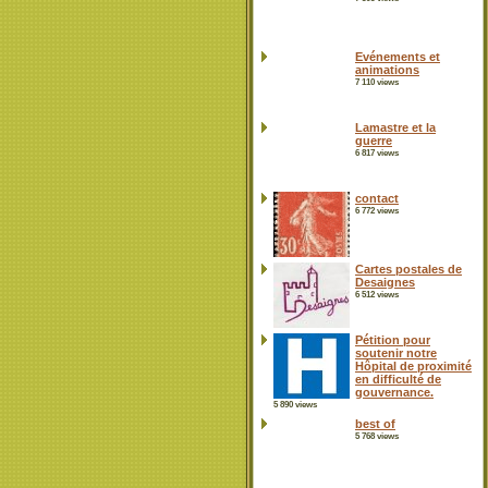
Evénements et
animations
7 110 views
Lamastre et la
guerre
6 817 views
contact
6 772 views
Cartes postales de
Desaignes
6 512 views
Pétition pour
soutenir notre
Hôpital de proximité
en difficulté de
gouvernance.
5 890 views
best of
5 768 views