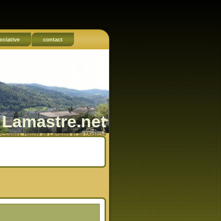
ociative
contact
Lamastre.net
Actualités, Histoire de Lamastre et de l'Ardèche