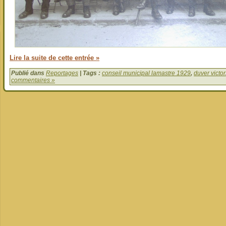
Lire la suite de cette entrée »
Publié dans
Reportages
| Tags :
conseil municipal lamastre 1929
,
duver victor
commentaires »