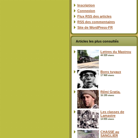
Inscription
Connexion
Flux
RSS
des articles
RSS
des commentaires
Site de WordPress-FR
Articles les plus consultés
Lettres du Mastrou
44 328 views
Bons tuyaux
17 968 views
Rémi Gratia.
16 195 views
Les classes de
Lamastre
14 835 views
CHASSE au
SANGLIER