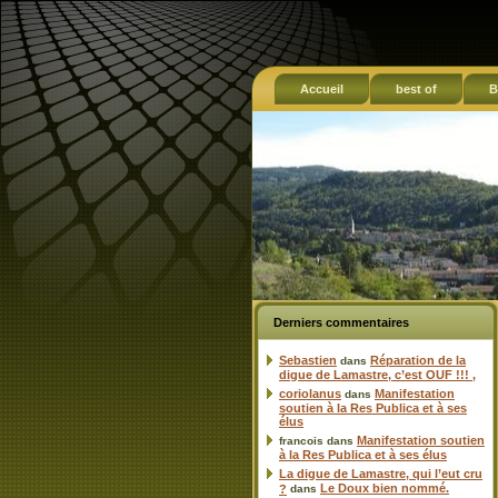
Accueil
best of
B
Derniers commentaires
Sebastien
Réparation de la
dans
digue de Lamastre, c’est OUF !!! ,
coriolanus
Manifestation
dans
soutien à la Res Publica et à ses
élus
Manifestation soutien
francois
dans
à la Res Publica et à ses élus
La digue de Lamastre, qui l’eut cru
Le Doux bien nommé.
?
dans