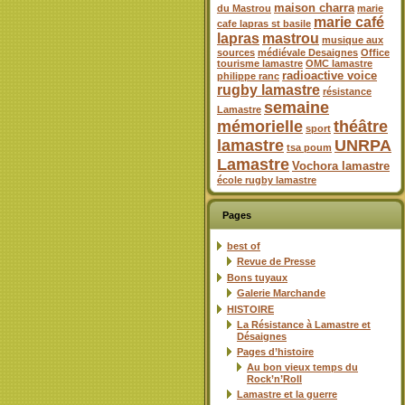
maison charra
du Mastrou
marie
marie café
cafe lapras st basile
lapras
mastrou
musique aux
sources
médiévale Desaignes
Office
tourisme lamastre
OMC lamastre
radioactive voice
philippe ranc
rugby lamastre
résistance
semaine
Lamastre
mémorielle
théâtre
sport
lamastre
UNRPA
tsa poum
Lamastre
Vochora lamastre
école rugby lamastre
Pages
best of
Revue de Presse
Bons tuyaux
Galerie Marchande
HISTOIRE
La Résistance à Lamastre et
Désaignes
Pages d’histoire
Au bon vieux temps du
Rock’n’Roll
Lamastre et la guerre